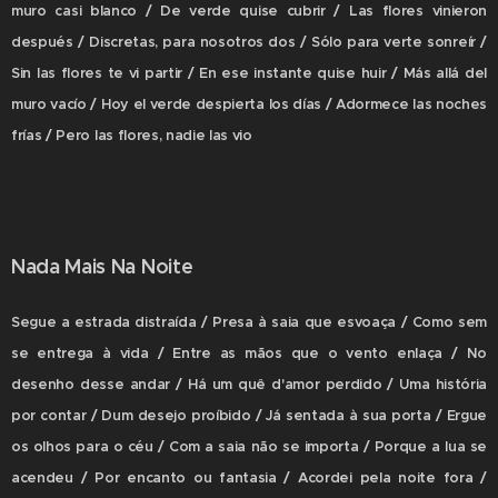
muro casi blanco / De verde quise cubrir / Las flores vinieron
después / Discretas, para nosotros dos / Sólo para verte sonreír /
Sin las flores te vi partir / En ese instante quise huir / Más allá del
muro vacío / Hoy el verde despierta los días / Adormece las noches
frías / Pero las flores, nadie las vio
Nada Mais Na Noite
Segue a estrada distraída / Presa à saia que esvoaça / Como sem
se entrega à vida / Entre as mãos que o vento enlaça / No
desenho desse andar / Há um quê d'amor perdido / Uma história
por contar / Dum desejo proíbido / Já sentada à sua porta / Ergue
os olhos para o céu / Com a saia não se importa / Porque a lua se
acendeu / Por encanto ou fantasia / Acordei pela noite fora /