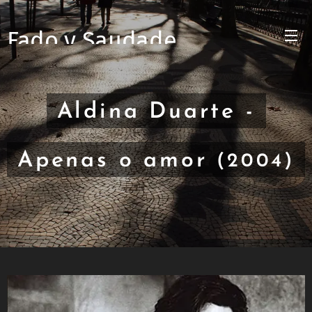
Fado y Saudade
Aldina Duarte -
Apenas o amor
(2004)