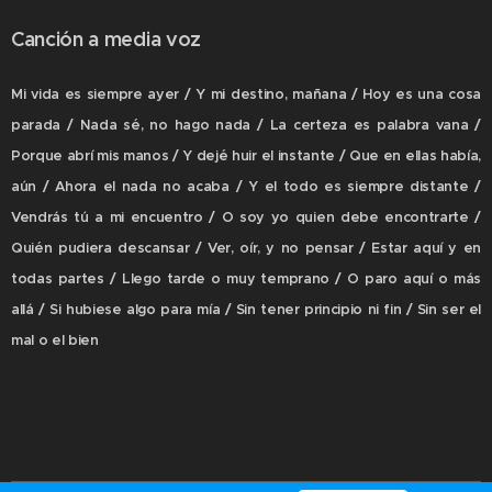
Canción a media voz
Mi vida es siempre ayer / Y mi destino, mañana / Hoy es una cosa
parada / Nada sé, no hago nada / La certeza es palabra vana /
Porque abrí mis manos / Y dejé huir el instante / Que en ellas había,
aún / Ahora el nada no acaba / Y el todo es siempre distante /
Vendrás tú a mi encuentro / O soy yo quien debe encontrarte /
Quién pudiera descansar / Ver, oír, y no pensar / Estar aquí y en
todas partes / Llego tarde o muy temprano / O paro aquí o más
allá / Si hubiese algo para mía / Sin tener principio ni fin / Sin ser el
mal o el bien