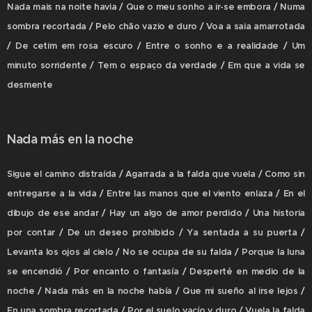
Nada mais na noite havia / Que o meu sonho a ir-se embora / Numa
sombra recortada / Pelo chão vazio e duro / Voa a saia amarrotada
/ De cetim em rosa escuro / Entre o sonho e a realidade / Um
minuto sorridente / Tem o espaço da verdade / Em que a vida se
desmente
Nada más en la noche
Sigue el camino distraída / Agarrada a la falda que vuela / Como sin
entregarse a la vida / Entre las manos que el viento enlaza / En el
dibujo de ese andar / Hay un algo de amor perdido / Una historia
por contar / De un deseo prohibido / Ya sentada a su puerta /
Levanta los ojos al cielo / No se ocupa de su falda / Porque la luna
se encendió / Por encanto o fantasía / Desperté en medio de la
noche / Nada más en la noche había / Que mi sueño al irse lejos /
En una sombra recortada / Por el suelo vacío y duro / Vuela la falda