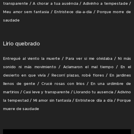
transparente / A chorar a tua ausência / Adivinho a tempestade /
Meu amor sem fantasia / Entristece dia-a-dia / Porque morre de
saudade
Lirio quebrado
Entregué al viento la muerte / Para ver si me olvidaba / Ni más
sonido ni más movimiento / Aclamaron el mal tiempo / En el
desierto en que vivía / Recorrí plazas, robé flores / En jardines
llenos de gente / Crucé rosas con lirios / En una urdimbre de
martirios / Casi leve y transparente / Llorando tu ausencia / Adivino
la tempestad / Mi amor sin fantasía / Entristece día a día / Porque
muere de saudade