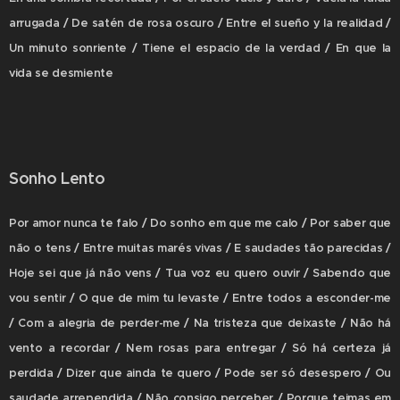
arrugada / De satén de rosa oscuro / Entre el sueño y la realidad /
Un minuto sonriente / Tiene el espacio de la verdad / En que la
vida se desmiente
Sonho Lento
Por amor nunca te falo / Do sonho em que me calo / Por saber que
não o tens / Entre muitas marés vivas / E saudades tão parecidas /
Hoje sei que já não vens / Tua voz eu quero ouvir / Sabendo que
vou sentir / O que de mim tu levaste / Entre todos a esconder-me
/ Com a alegria de perder-me / Na tristeza que deixaste / Não há
vento a recordar / Nem rosas para entregar / Só há certeza já
perdida / Dizer que ainda te quero / Pode ser só desespero / Ou
saudade arrependida / Não consigo perceber / Porque teimas em