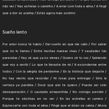
não ver / Nas estrelas o caminho / A errar com toda a alma / A fingir
que a dor se acalma / Estás agora mais sozinho
Sueño lento
Por amor nunca te hablo / Del sueño en que me callo / Por saber
que no lo tienes / Entre muchas mareas vivas / Y saudades tan
parecidas / Hoy sé que ya no vienes / Quiero oír tu voz / Sabiendo
que voy a sentir / Lo que te llevaste de mí / A esconderme entre
todos / Con la alegría de perderme / En la tristeza que dejaste /
No hay viento que recordar / Ni rosas para entregar / Sólo la
certeza ya perdida / Decir que aún te quiero / Puede ser sólo
desesperación / O saudade arrepentida / No consigo percibir /
Porque te obstinas en no ver / En las estrellas el camino /
Equivocarte con toda el alma / Fingir que el dolor se calma / Ahora