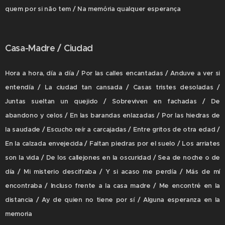
quem por si não tem / Na memória qualquer esperança
Casa-Madre / Ciudad
Hora a hora, día a día / Por las calles encantadas / Anduve a ver si
entendía / La ciudad tan cansada / Casas tristes desoladas /
Juntas sueltan un quejido / Sobreviven en fachadas / De
abandono y celos / En las barandas enlazadas / Por las hiedras de
la saudade / Escucho reír a carcajadas / Entre gritos de otra edad /
En la calzada envejecida / Faltan piedras por el suelo / Los arriates
son la vida / De los callejones en la oscuridad / Sea de noche o de
día / Mi misterio descifraba / Y si acaso me perdía / Más de mí
encontraba / Incluso frente a la casa madre / Me encontré en la
distancia / Ay de quien no tiene por sí / Alguna esperanza en la
memoria