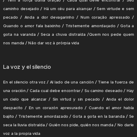
/ Tem a força duma oração / Cada qual deve encontrar / Seu
caminho desejado / Há um céu para alcançar / Sem virtude e sem
pecado / Anda a dor devagarinho / Num coração apressado /
Quando o amor fala baixinho / Tristemente amordaçado / Gota a
gota na varanda / Seca a chuva distraída /Quem nos pede quem
nos manda / Não dar voz à prórpia vida
La voz y el silencio
En el silencio otra voz / Al lado de una canción / Tiene la fuerza de
una oración / Cada cual debe encontrar / Su camino deseado / Hay
un cielo que alcanzar / Sin virtud y sin pecado / Anda el dolor
despacito / En un corazón apresurado / Cuando el amor habla
bajito / Tristemente amordazado / Gota a gota en la baranda / Se
seca la lluvia distraída / Quién nos pide, quién nos manda / No darle
voz a la propia vida