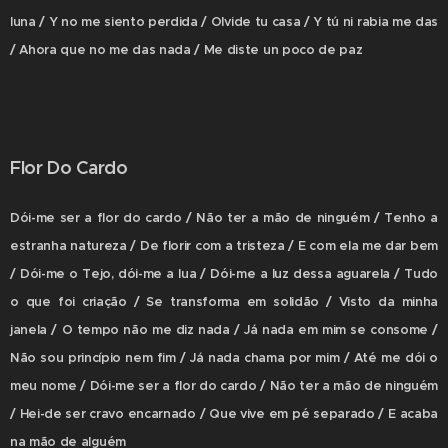
luna / Y no me siento perdida / Olvide tu casa / Y tú ni rabia me das
/ Ahora que no me das nada / Me diste un poco de paz
Flor Do Cardo
Dói-me ser a flor do cardo / Não ter a mão de ninguém / Tenho a
estranha natureza / De florir com a tristeza / E com ela me dar bem
/ Dói-me o Tejo, dói-me a lua / Dói-me a luz dessa aguarela / Tudo
o que foi criação / Se transforma em solidão / Visto da minha
janela / O tempo não me diz nada / Já nada em mim se consome /
Não sou princípio nem fim / Já nada chama por mim / Até me dói o
meu nome / Dói-me ser a flor do cardo / Não ter a mão de ninguém
/ Hei-de ser cravo encarnado / Que vive em pé separado / E acaba
na mão de alguém