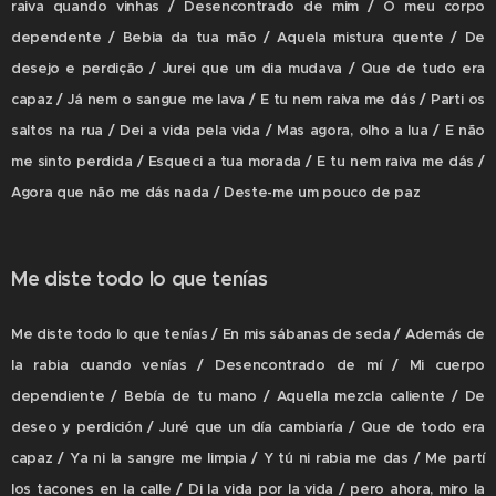
raiva quando vinhas / Desencontrado de mim / O meu corpo
dependente / Bebia da tua mão / Aquela mistura quente / De
desejo e perdição / Jurei que um dia mudava / Que de tudo era
capaz / Já nem o sangue me lava / E tu nem raiva me dás / Parti os
saltos na rua / Dei a vida pela vida / Mas agora, olho a lua / E não
me sinto perdida / Esqueci a tua morada / E tu nem raiva me dás /
Agora que não me dás nada / Deste-me um pouco de paz
Me diste todo lo que tenías
Me diste todo lo que tenías / En mis sábanas de seda / Además de
la rabia cuando venías / Desencontrado de mí / Mi cuerpo
dependiente / Bebía de tu mano / Aquella mezcla caliente / De
deseo y perdición / Juré que un día cambiaría / Que de todo era
capaz / Ya ni la sangre me limpia / Y tú ni rabia me das / Me partí
los tacones en la calle / Di la vida por la vida / pero ahora, miro la