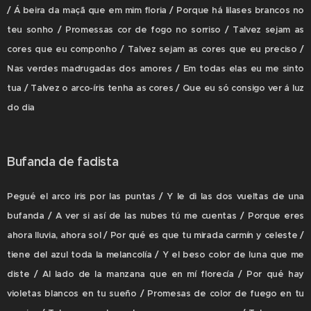
/ Á beira da maçã que em mim floria / Porque há lilases brancos no
teu sonho / Promessas cor de fogo no sorriso / Talvez sejam as
cores que eu componho / Talvez sejam as cores que eu preciso /
Nas verdes madrugadas dos amores / Em todas elas eu me sinto
tua / Talvez o arco-íris tenha as cores / Que eu só consigo ver á luz
do dia
Bufanda de fadista
Pegué el arco iris por las puntas / Y le di las dos vueltas de una
bufanda / A ver si así de las nubes tú me cuentas / Porque eres
ahora lluvia, ahora sol / Por qué es que tu mirada carmín y celeste /
tiene del azul toda la melancolía / Y el beso color de luna que me
diste / Al lado de la manzana que en mí florecía / Por qué hay
violetas blancos en tu sueño / Promesas de color de fuego en tu