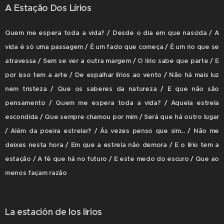
A Estação Dos Lírios
Quem me espera toda a vida? / Desde o dia em que nascida / A
vida é só uma passagem / É um fado que começa / É um rio que se
atravessa / Sem se ver a outra margem / O lírio sabe que parte / E
por isso tem a arte / De espalhar lírios ao vento / Não há mais luz
nem tristeza / Que os saberes da natureza / E que não são
pensamento / Quem me espera toda a vida? / Aquela estrela
escondida / Que sempre chamou por mim / Será que há outro lugar
/ Além da poeira estrelar? / Ás vezes penso que sim... / Não me
deixes nesta hora / Em que a estrela não demora / E o lírio tem a
estação / A fé que há no futuro / E este medo do escuro / Que ao
menos façam razão
La estación de los lirios