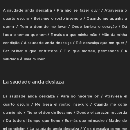
A saudade anda descalça / Pra não se fazer ouvir / Atravessa o
quarto escuro / Beija-me o rosto inseguro / Quando me apanha a
dormir / Tem o dom de me levar / Onde lembra o coração / Dá
todo o tempo que tem / É mais do que minha mãe / Mãe da minha
condição / A saudade anda descalça / E é descalça que me quer /
Faz brilhar o que entristece / E o que morreu, permanece / A
saudade é uma mulher
La saudade anda deslaza
La saudade anda descalza / Para no hacerse oír / Atraviesa el
cuarto oscuro / Me besa el rostro inseguro / Cuando me coge
durmiendo / Tiene el don de llevarme / Donde el corazón recuerda
/ Da todo el tiempo que tiene / Es más que mi madre / Madre de
mi condición / La saudade anda descalza / Y es descalza como me