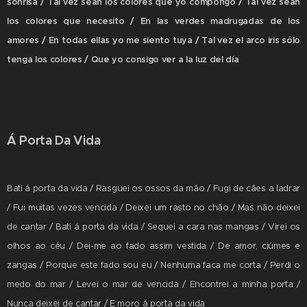
sonrisa / Tal vez sean los colores que yo compongo / Tal vez sean
los colores que necesito / En las verdes madrugadas de los
amores / En todas ellas yo me siento tuya / Tal vez el arco iris sólo
tenga los colores / Que yo consigo ver a la luz del día
Á Porta Da Vida
Bati á porta da vida / Rasguei os ossos da mão / Fugi de cães a ladrar
/ Fui muitas vezes vencida / Deixei um rasto no chão / Mas não deixei
de cantar / Bati á porta da vida / Sequei a cara nas mangas / Virei os
olhos ao céu / Dei-me ao fado assim vestida / De amor, ciúmes e
zangas / Porque este fado sou eu / Nenhuma faca me corta / Perdi o
medo do mar / Levei o mar de vencida / Encontrei a minha porta /
Nunca deixei de cantar / E moro á porta da vida