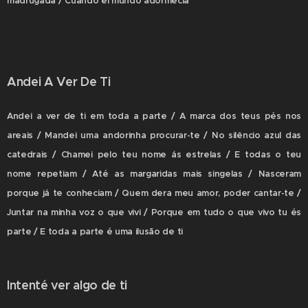
madrugada / Cuando el mundo adormecía
Andei A Ver De Ti
Andei a ver de ti em toda a parte / A marca dos teus pés nos
areais / Mandei uma andorinha procurar-te / No silêncio azul das
catedrais / Chamei pelo teu nome ás estrelas / E todas o teu
nome repetiam / Até as margaridas mais singelas / Nasceram
porque já te conheciam / Quem dera meu amor, poder cantar-te /
Juntar na minha voz o que vivi / Porque em tudo o que vivo tu és
parte / E toda a parte é uma ilusão de ti
Intenté ver algo de ti