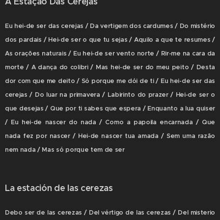
A Estação Das Cerejas
Eu hei-de ser das cerejas / Da vertigem dos cardumes / Do mistério
dos pardais / Hei-de ser o que tu sejas / Aquilo a que te resumes /
As orações naturais / Eu hei-de ser vento norte / Rir-me na cara da
morte / A dança do colibri / Mas hei-de ser do meu peito / Desta
dor com que me deito / Só porque me dói de ti / Eu hei-de ser das
cerejas / Do luar na primavera / Labirinto do prazer / Hei-de ser o
que desejas / Que por ti sabes que espera / Enquanto a lua quiser
/ Eu hei-de nascer do nada / Como a papoila encarnada / Que
nada fez por nascer / Hei-de nascer tua amada / Sem uma razão
nem nada / Mas só porque tem de ser
La estación de las cerezas
Debo ser de las cerezas / Del vértigo de las cerezas / Del misterio