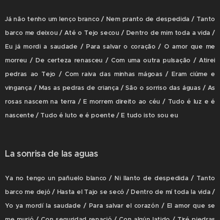
Já não tenho um lenço branco / Nem pranto de despedida / Tanto
barco me deixou / Até o Tejo secou / Dentro de mim toda a vida /
Eu já mordi a saudade / Para salvar o coração / O amor que me
morreu / De certeza renasceu / Com uma outra pulsação / Atirei
pedras ao Tejo / Com raiva das minhas mágoas / Eram ciúme e
vingança / Mas as pedras de criança / São o sorriso das águas / As
rosas nascem na terra / E morrem direito ao céu / Tudo é luz e é
nascente / Tudo é luto e é poente / E tudo isto sou eu
La sonrisa de las aguas
Ya no tengo un pañuelo blanco / Ni llanto de despedida / Tanto
barco me dejó / Hasta el Tajo se secó / Dentro de mí toda la vida /
Yo ya mordí la saudade / Para salvar el corazón / El amor que se
me murió / Con seguridad renació / Con algún latido / Tiré piedras