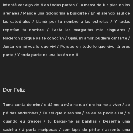
Intenté ver algo de ti en todas partes / La marca de tus pies en los
arenales / Mandé una golondrina a buscarte / En el silencio azul de
las catedrales / Llamé por tu nombre a las estrellas / Y todas
repetían tu nombre / Hasta las margaritas más singulares /
Nacieron porque ya te conocían / Ojalá, mi amor, pudiera cantarte /
Juntar en mi voz lo que viví / Porque en todo lo que vivo tú eres
parte / Y toda parte es una ilusión de ti
Dor Feliz
Toma conta de mim / e dá-me a mão na rua / ensina-me a viver / ao
pé das andorinhas / Eu sei que dizes sim / se eu te pedir a lua / e
quando eu crescer / tu baixas-me as baínhas / Desenha uma
casinha / à porta mariposas / com lápis de pintar / assento uma