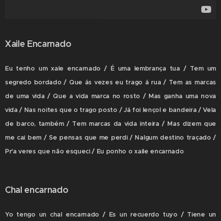
Xaile Encarnado
Eu tenho um xale encarnado / É uma lembrança tua / Tem um
segredo bordado / Que ás vezes eu trago á rua / Tem as marcas
de uma vida / Que a vida marca no rosto / Mas ganha uma nova
vida / Nas noites que o trago posto / Já foi lençol e bandeira / Vela
de barco, também / Tem marcas da vida inteira / Mas dizem que
me cai bem / Se pensas que me perdi / Nalgum destino traçado /
Pr'a veres que não esqueci / Eu ponho o xaile encarnado
Chal encarnado
Yo tengo un chal encarnado / Es un recuerdo tuyo / Tiene un