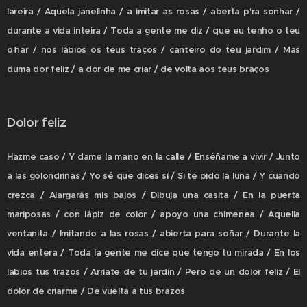
lareira / Aquela janelinha / a imitar as rosas / aberta p'ra sonhar /
durante a vida inteira / Toda a gente me diz / que eu tenho o teu
olhar / nos lábios os teus traços / canteiro do teu jardim / Mas
duma dor feliz / a dor de me criar / de volta aos teus braços
Dolor feliz
Hazme caso / Y dame la mano en la calle / Enséñame a vivir / Junto
a las golondrinas / Yo sé que dices sí / Si te pido la luna / Y cuando
crezca / Alargarás mis bajos / Dibuja una casita / En la puerta
mariposas / con lápiz de color / apoyo una chimenea / Aquella
ventanita / Imitando a las rosas / abierta para soñar / Durante la
vida entera / Toda la gente me dice que tengo tu mirada / En los
labios tus trazos / Arriate de tu jardín / Pero de un dolor feliz / El
dolor de criarme / De vuelta a tus brazos