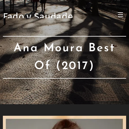
Fado y Saudade
Ana Moura Best
Of (2017)