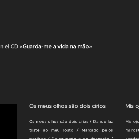
 n el CD «
Guarda-me a vida na mão
»
Os meus olhos são dois círios
Mis o
Os meus olhos são dois círios / Dando luz
Mis oj
triste ao meu rosto / Marcado pelos
mi ros