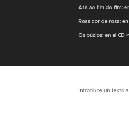
Até ao fim do fim: en
Rosa cor de rosa: en
​Os búzios: en el CD «
Introduce un texto aq