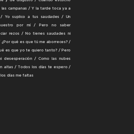
de y de disgusto / Cuando escucho
r las campanas / Y la tarde toca ya a
 / Yo suplico a tus saudades / Un
nuestro por mí / Pero no saber
ciar rezos / No tienes saudades ni
 / ¿Por qué es que tú me aborreces? /
ué es que yo te quiero tanto? / Pero
mi desesperación / Como las nubes
n altas / Todos los días te espero /
los días me faltas