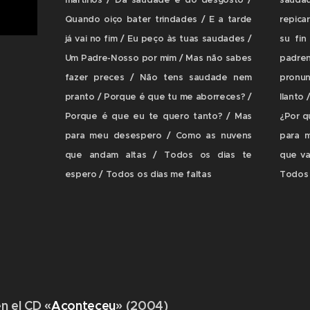
martírios / Da saudade e do desgosto /
sauda
Quando oiço bater trindades / E a tarde
repica
já vai no fim / Eu peço às tuas saudades /
su fin
Um Padre-Nosso por mim / Mas não sabes
padre
fazer preces / Não tens saudade nem
pronun
pranto / Porque é que tu me aborreces? /
llanto
Porque é que eu te quero tanto? / Mas
¿Por q
para meu desespero / Como as nuvens
para 
que andam altas / Todos os dias te
que va
espero / Todos os dias me faltas
Todos 
n el CD «
Aconteceu
» (2004)