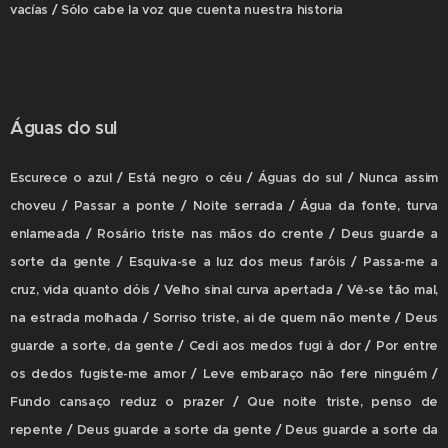
vacías / Sólo cabe la voz que cuenta nuestra historia
Águas do sul
Escurece o azul / Está negro o céu / Águas do sul / Nunca assim
choveu / Passar a ponte / Noite serrada / Água da fonte, turva
enlameada / Rosário triste nas mãos do crente / Deus guarde a
sorte da gente / Esquiva-se a luz dos meus faróis / Passa-me a
cruz, vida quanto dóis / Velho sinal curva apertada / Vê-se tão mal,
na estrada molhada / Sorriso triste, ai de quem não mente / Deus
guarde a sorte, da gente / Cedi aos medos fugi à dor / Por entre
os dedos fugiste-me amor / Leve embaraço não fere ninguém /
Fundo cansaço reduz o prazer / Que noite triste, penso de
repente / Deus guarde a sorte da gente / Deus guarde a sorte da