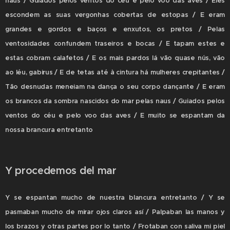
naus / Guiados pelos ventos do céu e pelo voo das aves / Eles
escondem as suas vergonhas cobertas de estopas / E eram
grandes e gordos e baços e enxutos, os pretos / Pelas
ventosidades confundem traseiros e bocas / E tapam estes e
estas cobram calafetos / E os mais pardos lá vão quase nús, vão
ao léu, gabirus / E de tetas até à cintura há mulheres crepitantes /
Tão desnudas meneiam na dança o seu corpo dançante / E eram
os brancos da sombra nascidos do mar pelas naus / Guiados pelos
ventos do céu e pelo voo das aves / E muito se espantam da
nossa brancura entretanto
Y procedemos del mar
Y se espantan mucho de nuestra blancura entretanto / Y se
pasmaban mucho de mirar ojos claros así / Palpaban las manos y
los brazos y otras partes por lo tanto / Frotaban con saliva mi piel