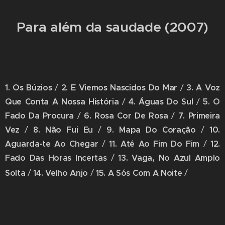
Para além da saudade (2007)
1. Os Búzios
/
2. E Viemos Nascidos Do Mar
/
3. A Voz
Que Conta A Nossa História
/
4. Águas Do Sul
/
5. O
Fado Da Procura
/
6. Rosa Cor De Rosa
/
7. Primeira
Vez
/
8. Não Fui Eu
/
9. Mapa Do Coração
/
10.
Aguarda-te Ao Chegar
/
11. Até Ao Fim Do Fim
/
12.
Fado Das Horas Incertas
/
13. Vaga, No Azul Amplo
Solta
/
14. Velho Anjo
/
15. A Sós Com A Noite
/