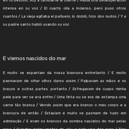
en tu destino, voy a cambiarte la suerte / Había una desesperación
intensa en su voz / El cuarto olía a incienso, pero puso otros
cuantos / La vieja agitaba el pañuelo, lo dobló, hizo dos nudos / Y a
su padre santo habló usando su voz
E viemos nascidos do mar
E muito se espantam da nossa brancura entretanto / E muito
pasmavam de olhar olhos claros assim / Palpavam as mãos e os
braços e outras partes, portanto / Esfregavam de cuspo minha
pele para ver se era enfim / Uma tinta ou se era de estampa uma
carne tão branca / Vendo assim que era branco o meu corpo e a
brancura de então / Extasiam e muito se pasmam de tudo em
admiração / E eram os brancos da sombra nascidos do mar pelas