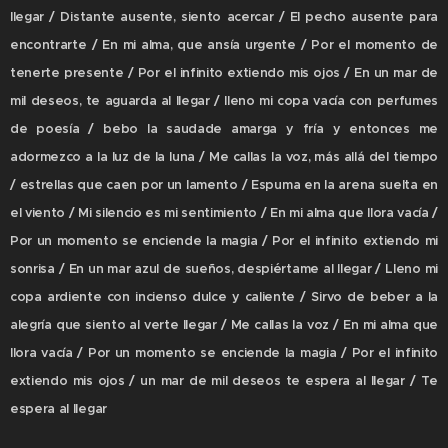
llegar / Distante ausente, siento acercar / El pecho ausente para
encontrarte / En mi alma, que ansía urgente / Por el momento de
tenerte presente / Por el infinito extiendo mis ojos / En un mar de
mil deseos, te aguarda al llegar / lleno mi copa vacía con perfumes
de poesía / bebo la saudade amarga y fría y entonces me
adormezco a la luz de la luna / Me callas la voz, más allá del tiempo
/ estrellas que caen por un lamento / Espuma en la arena suelta en
el viento / Mi silencio es mi sentimiento / En mi alma que llora vacía /
Por un momento se enciende la magia / Por el infinito extiendo mi
sonrisa / En un mar azul de sueños, despiértame al llegar / Lleno mi
copa ardiente con incienso dulce y caliente / Sirvo de beber a la
alegría que siento al verte llegar / Me callas la voz / En mi alma que
llora vacía / Por un momento se enciende la magia / Por el infinito
extiendo mis ojos / un mar de mil deseos te espera al llegar / Te
espera al llegar