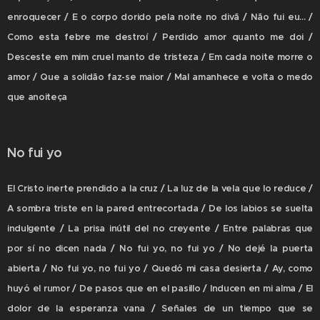
enroquecer / E o corpo dorido pela noite no divã / Não fui eu... /
Como esta febre me destroí / Perdido amor quanto me doi /
Desceste em mim cruel manto de tristeza / Em cada noite morre o
amor / Que a solidão faz-se maior / Mal amanhece e volta o medo
que anoiteça
No fui yo
El Cristo inerte prendido a la cruz / La luz de la vela que lo reduce /
A sombra triste en la pared entrecortada / De los labios se suelta
indulgente / La prisa inútil del no creyente / Entre palabras que
por sí no dicen nada / No fui yo, no fui yo / No dejé la puerta
abierta / No fui yo, no fui yo / Quedó mi casa desierta / Ay, como
huyó el rumor / De pasos que en el pasillo / Inducen en mi alma / El
dolor de la esperanza vana / Señales de un tiempo que se