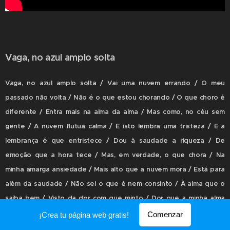
Vaga, no azul amplo solta
Vaga, no azul amplo solta / Vai uma nuvem errando / O meu
passado não volta / Não é o que estou chorando / O que choro é
diferente / Entra mais na alma da alma / Mas como, no céu sem
gente / A nuvem flutua calma / E isto lembra uma tristeza / E a
lembrança é que entristece / Dou à saudade a riqueza / De
emoção que a hora tece / Mas, em verdade, o que chora / Na
minha amarga ansiedade / Mais alto que a nuvem mora / Está para
além da saudade / Não sei o que é nem consinto / À alma que o
saiba bem / Visto da dor com que minto / Dor que a minha alma
tem
Comenzar
¡Crea tu página web gratis!