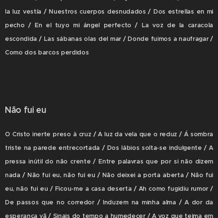
la luz vestía / Nuestros cuerpos desnudados / Dos estrellas en mi
pecho / En el tuyo mi ángel perfecto / La voz de la caracola
escondida / Las sábanas olas del mar / Donde fuimos a naufragar /
Como dos barcos perdidos
Não fui eu
O Cristo inerte preso à cruz / A luz da vela que o reduz / Á sombra
triste na parede entrecortada / Dos lábios solta-se indulgente / A
pressa inútil do não crente / Entre palavras que por si não dizem
nada / Não fui eu, não fui eu / Não deixei a porta aberta / Não fui
eu, não fui eu / Ficou-me a casa deserta / Ah como fugidiu rumor /
De passos que no corredor / Induzem na minha alma / A dor da
esperança vã / Sinais do tempo a humedecer / A voz que teima em