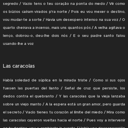
segredo / Vazio tens o teu coração na ponta do medo / Vê como
os búzios caíram virados p'ra norte / Pois eu vou mexer o destino,
vou mudar-te a sorte / Havia um desespero intenso na sua voz / O
quarto cheirava a incenso, mais uns quantos pós / A velha agitava o
lenço, dobrou-o, deu-lhe dois nós / E o seu padre santo falou
usando-lhe a voz
Las caracolas
Había soledad de súplica en la mirada triste / Como si sus ojos
fuesen las puertas del llanto / Señal de cruz que persiste, los
dedos contra el quebranto / Y las caracolas que la vieja lanzaba
sobre un viejo manto / A la espera está un gran amor, pero guarda
el secreto / Vacío tienes tu corazón al límite del miedo / Mira como
las caracolas cayeron vueltas hacia el norte / Pues voy a intervenir