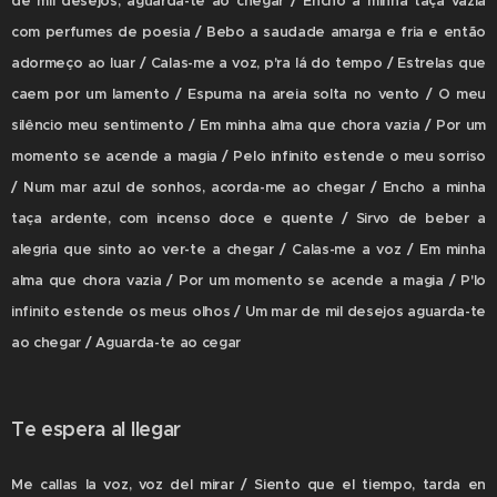
de mil desejos, aguarda-te ao chegar / Encho a minha taça vazia
com perfumes de poesia / Bebo a saudade amarga e fria e então
adormeço ao luar / Calas-me a voz, p'ra lá do tempo / Estrelas que
caem por um lamento / Espuma na areia solta no vento / O meu
silêncio meu sentimento / Em minha alma que chora vazia / Por um
momento se acende a magia / Pelo infinito estende o meu sorriso
/ Num mar azul de sonhos, acorda-me ao chegar / Encho a minha
taça ardente, com incenso doce e quente / Sirvo de beber a
alegria que sinto ao ver-te a chegar / Calas-me a voz / Em minha
alma que chora vazia / Por um momento se acende a magia / P'lo
infinito estende os meus olhos / Um mar de mil desejos aguarda-te
ao chegar / Aguarda-te ao cegar
Te espera al llegar
Me callas la voz, voz del mirar / Siento que el tiempo, tarda en