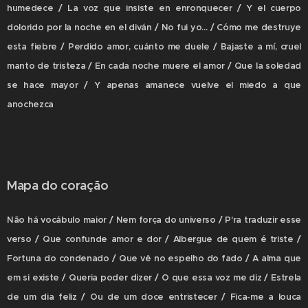
humedece / La voz que insiste en enronquecer / Y el cuerpo
dolorido por la noche en el diván / No fui yo... / Cómo me destruye
esta fiebre / Perdido amor, cuánto me duele / Bajaste a mí, cruel
manto de tristeza / En cada noche muere el amor / Que la soledad
se hace mayor / Y apenas amanece vuelve el miedo a que
anochezca
Mapa do coração
Não há vocábulo maior / Nem força do universo / P'ra traduzir esse
verso / Que confunde amor e dor / Albergue de quem é triste /
Fortuna do condenado / Que vê no espelho do fado / A alma que
em si existe / Queria poder dizer / O que essa voz me diz / Estrela
de um dia feliz / Ou de um doce entristecer / Fica-me a louca