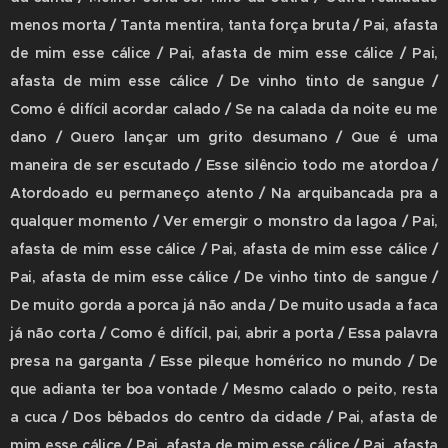
menos morta / Tanta mentira, tanta força bruta / Pai, afasta
de mim esse cálice / Pai, afasta de mim esse cálice / Pai,
afasta de mim esse cálice / De vinho tinto de sangue /
Como é difícil acordar calado / Se na calada da noite eu me
dano / Quero lançar um grito desumano / Que é uma
maneira de ser escutado / Esse silêncio todo me atordoa /
Atordoado eu permaneço atento / Na arquibancada pra a
qualquer momento / Ver emergir o monstro da lagoa / Pai,
afasta de mim esse cálice / Pai, afasta de mim esse cálice /
Pai, afasta de mim esse cálice / De vinho tinto de sangue /
De muito gorda a porca já não anda / De muito usada a faca
já não corta / Como é difícil, pai, abrir a porta / Essa palavra
presa na garganta / Esse pileque homérico no mundo / De
que adianta ter boa vontade / Mesmo calado o peito, resta
a cuca / Dos bêbados do centro da cidade / Pai, afasta de
mim esse cálice / Pai, afasta de mim esse cálice / Pai, afasta