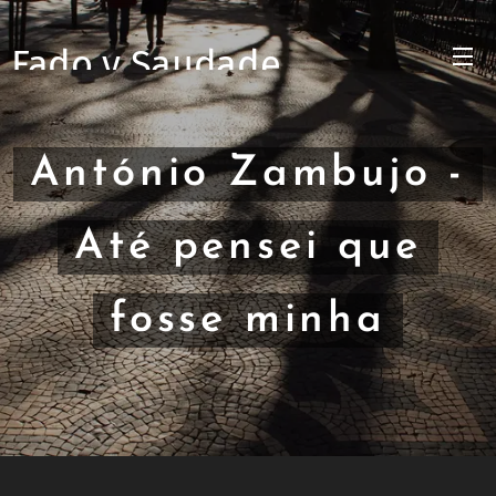
Fado y Saudade
António Zambujo -
Até pensei que
fosse minha