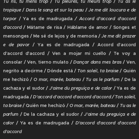
Tu ris, tu mens trop
/
Tu pleures, tu meurs trop
/
Tu as le
tropique
/
Dans le sang et sur la peau
/
Je me dit loucura e de
torpor
/ Ya es de madrugada
/ Accord d'accord d'accord
d'accord
/ Mátame de risa / Háblame de amor / Songes et
mensonges / Me sé de lejos y de memoria /
Je me dit prazer
e de pavor
/ Ya es de madrugada / Accord d'accord
d'accord d'accord / Ven a mojar mi cuello / Te voy a
consolar / Ven, tierno mulato /
Dançar dans mes bras
/ Ven,
negrito a decirme / Dónde está /
Ton soleil, ta braise
/ Quién
me hechizó /
O mar, marée, bateau
/
Tu as le parfum
/ De la
cachaza y el sudor /
J'aime du preguiça e de calor
/ Ya es de
madrugada /
D'accord d'accord d'accord d'accord / Ton soleil,
ta braise
/ Quién me hechizó /
O mar, marée, bateau
/
Tu as le
parfum
/ De la cachaza y el sudor /
J'aime du preguiça e de
calor
/ Ya es de madrugada /
D'accord d'accord d'accord
d'accord