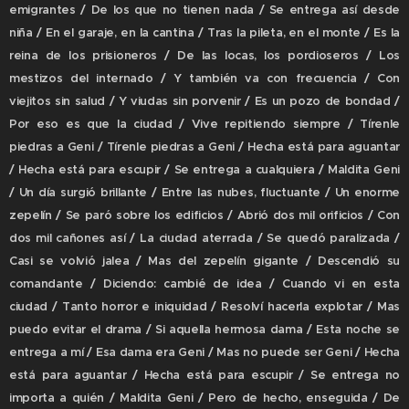
emigrantes / De los que no tienen nada / Se entrega así desde
niña / En el garaje, en la cantina / Tras la pileta, en el monte / Es la
reina de los prisioneros / De las locas, los pordioseros / Los
mestizos del internado / Y también va con frecuencia / Con
viejitos sin salud / Y viudas sin porvenir / Es un pozo de bondad /
Por eso es que la ciudad / Vive repitiendo siempre / Tírenle
piedras a Geni / Tírenle piedras a Geni / Hecha está para aguantar
/ Hecha está para escupir / Se entrega a cualquiera / Maldita Geni
/ Un día surgió brillante / Entre las nubes, fluctuante / Un enorme
zepelín / Se paró sobre los edificios / Abrió dos mil orificios / Con
dos mil cañones así / La ciudad aterrada / Se quedó paralizada /
Casi se volvió jalea / Mas del zepelín gigante / Descendió su
comandante / Diciendo: cambié de idea / Cuando vi en esta
ciudad / Tanto horror e iniquidad / Resolví hacerla explotar / Mas
puedo evitar el drama / Si aquella hermosa dama / Esta noche se
entrega a mí / Esa dama era Geni / Mas no puede ser Geni / Hecha
está para aguantar / Hecha está para escupir / Se entrega no
importa a quién / Maldita Geni / Pero de hecho, enseguida / De