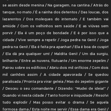
se assim desde menina / Na garagem, na cantina / Atrás do
tanque, no mato / É a rainha dos detentos / Das loucas, dos
lazarentos / Dos moleques do internato / E também vai
amiúde / Com os velhinhos sem saúde / E as viúvas sem
porvir / Ela é um poço de bondade / E é por isso que a
cidade / Vive sempre a repetir / Joga pedra na Geni! / Joga
pedra na Geni! / Ela é feita pra apanhar! / Ela é boa de cuspir!
/ Ela dá pra qualquer um! / Maldita Geni! / Um dia surgiu,
brilhante / Entre as nuvens, flutuante / Um enorme zepelim /
Pairou sobre os edifícios / Abriu dois mil orifícios / Com dois
mil canhões assim / A cidade apavorada / Se quedou
paralisada / Pronta pra virar geleia / Mas do zepelim gigante
/ Desceu o seu comandante / Dizendo: "Mudei de ideia!" /
Quando vi nesta cidade / Tanto horror e iniquidade / Resolvi
tudo explodir / Mas posso evitar o drama / Se aquela
formosa dama / Esta noite me servir / Essa dama era Geni! /