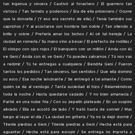
tan ingenua y sincera / Cautivó al forastero / El guerrero tan
vistoso / Tan temido y poderoso / Era de ella prisionero / Ocurre
que la doncella / (Y eso era secreto de ella) / Tenía también sus
caprichos / Y al acostarse con hombre tan noble / Tan oliendo a
brillo y cobre / Prefería amar los bichos / Al oír tal herejía / La
ciudad en romería / Su mano vino a besar / El prefecto de rodillas /
El obispo con ojos rojos / El banquero con un millón / Anda con él,
ve Geni / Anda con él, ve Geni / Tú puedes salvarnos / Tú nos vas
a redimir / Tú te entregas a cualquiera / Bendita Geni / Fueron
tantos los pedidos / Tan sinceros, tan sentidos / Que ella dominó
su asco / Esa noche lancinante / Se entregó a tal amante / Como
quién se da al verdugo / Tanta suciedad él hizo / Relamiéndose
toda la noche / Hasta quedarse saciado / Y no bien amanecía /
Partió en una nube fría / Con su zepelín plateado / En un suspiro
aliviado / Ella se acostó de lado / Y trató hasta de sonreír / Mas
luego al rayar el día / La ciudad en gritería / Ya no la dejó dormir /
Tírenle piedras a Geni / Tírenle piedras a Geni / Hecha está para
aguantar / Hecha está para escupir / Se entrega no importa a