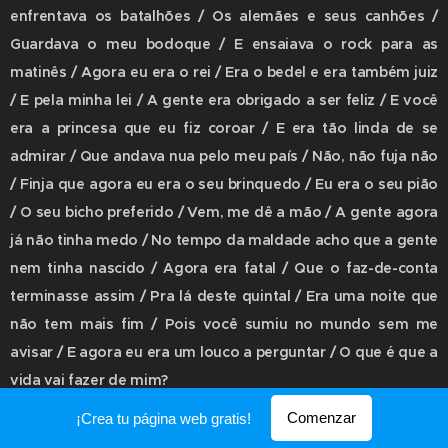
enfrentava os batalhões / Os alemães e seus canhões /
Guardava o meu bodoque / E ensaiava o rock para as
matinês / Agora eu era o rei / Era o bedel e era também juiz
/ E pela minha lei / A gente era obrigado a ser feliz / E você
era a princesa que eu fiz coroar / E era tão linda de se
admirar / Que andava nua pelo meu país / Não, não fuja não
/ Finja que agora eu era o seu brinquedo / Eu era o seu pião
/ O seu bicho preferido / Vem, me dê a mão / A gente agora
já não tinha medo / No tempo da maldade acho que a gente
nem tinha nascido / Agora era fatal / Que o faz-de-conta
terminasse assim / Pra lá deste quintal / Era uma noite que
não tem mais fim / Pois você sumiu no mundo sem me
avisar / E agora eu era um louco a perguntar / O que é que a
vida vai fazer de mim?
Comenzar
¡Crea tu página web gratis!