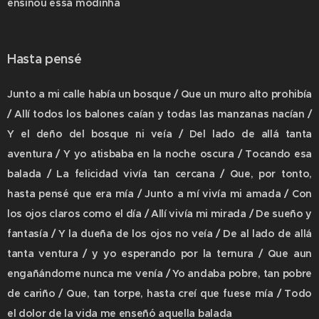
ensinou essa modinha
Hasta pensé
Junto a mi calle había un bosque / Que un muro alto prohibía
/ Allí todos los balones caían y todas las manzanas nacían /
Y el deño del bosque ni veía / Del lado de allá tanta
aventura / Y yo atisbaba en la noche oscura / Tocando esa
balada / La felicidad vivía tan cercana / Que, por tonto,
hasta pensé que era mía / Junto a mí vivía mi amada / Con
los ojos claros como el día / Allí vivía mi mirada / De sueño y
fantasía / Y la dueña de los ojos no veía / De al lado de allá
tanta ventura / y yo esperando por la ternura / Que aun
engañándome nunca me venía / Yo andaba pobre, tan pobre
de cariño / Que, tan torpe, hasta creí que fuese mía / Todo
el dolor de la vida me enseñó aquella balada