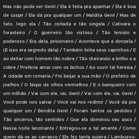
Mas não pode ser Geni! / Ela é feita pra apanhar / Ela é boa
de cuspir / Ela dá pra qualquer um / Maldita Geni! / Mas de
fato, logo ela / Tão coitada e tão singela / Cativara o
forasteiro / O guerreiro tão vistoso / Tão temido e
poderoso / Era dela, prisioneiro / Acontece que a donzela /
(E isso era segredo dela) / Também tinha seus caprichos / E
ao deitar com homem tão nobre / Tão cheirando a brilho e a
cobre / Preferia amar com os bichos / Ao ouvir tal heresia /
A cidade em romaria / Foi beijar a sua mão / O prefeito de
joelhos / O bispo de olhos vermelhos / E o banqueiro com
um milhão / Vai com ele, vai, Geni! / Vai com ele, vai, Geni! /
Você pode nos salvar / Você vai nos redimir / Você dá pra
qualquer um / Bendita Geni! / Foram tantos os pedidos /
Tão sinceros, tão sentidos / Que ela dominou seu asco /
Nessa noite lancinante / Entregou-se a tal amante / Como
quem dá-se ao carrasco / Ele fez tanta sujeira / Lambuzou-