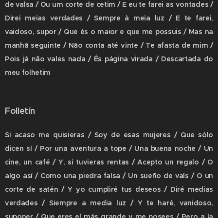
de valsa / Ou um corte de cetim / E eu te farei as vontades /
Direi meias verdades / Sempre à meia luz / E te farei,
vaidoso, supor / Que és o maior e que me possuis / Mas na
manhã seguinte / Não conta até vinte / Te afasta de mim /
Pois já não vales nada / És página virada / Descartada do
meu folhetim
Folletín
Si acaso me quisieras / Soy de esas mujeres / Que sólo
dicen sí / Por una aventura a tope / Una buena noche / Un
cine, un café / Y, si tuvieras rentas / Acepto un regalo / O
algo así / Como una piedra falsa / Un sueño de vals / O un
corte de satén / Y yo cumpliré tus deseos / Diré medias
verdades / Siempre a media luz / Y te haré, vanidoso,
suponer / Que eres el más grande y me posees / Pero a la