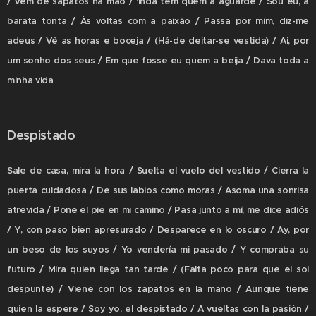
/ Vem de sapatos na mão / 'inda tem quem a aguarde / Sou eu, a
barata tonta / Às voltas com a paixão / Passa por mim, diz-me
adeus / Vê as horas e boceja / (Há-de deitar-se vestida) / Ai, por
um sonho dos seus / Em que fosse eu quem a beija / Dava toda a
minha vida
Despistado
Sale de casa, mira la hora / Suelta el vuelo del vestido / Cierra la
puerta cuidadosa / De sus labios como moras / Asoma una sonrisa
atrevida / Pone el pie en mi camino / Pasa junto a mí, me dice adiós
/ Y, con paso bien apresurado / Desparece en lo oscuro / Ay, por
un beso de los suyos / Yo vendería mi pasado / Y compraba su
futuro / Mira quien llega tan tarde / (Falta poco para que el sol
despunte) / Viene con los zapatos en la mano / Aunque tiene
quien la espere / Soy yo, el despistado / A vueltas con la pasión /