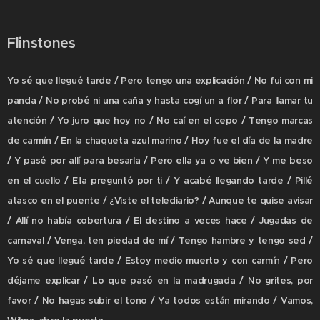
Flinstones
Yo sé que llegué tarde / Pero tengo una explicación / No fui con mi
panda / No probé ni una caña y hasta cogí un a flor / Para llamar tu
atención / Yo juro que hoy no / No caí en el cepo / Tengo marcas
de carmín / En la chaqueta azul marino / Hoy fue el día de la madre
/ Y pasé por allí para besarla / Pero ella ya o ve bien / Y me beso
en el cuello / Ella preguntó por ti / Y acabé llegando tarde / Pillé
atasco en el puente / ¿Viste el telediario? / Aunque te quise avisar
/ Allí no había cobertura / El destino a veces hace / Jugadas de
carnaval / Venga, ten piedad de mí / Tengo hambre y tengo sed /
Yo sé que llegué tarde / Estoy medio muerto y con carmín / Pero
déjame explicar / Lo que pasó en la madrugada / No grites, por
favor / No hagas subir el tono / Ya todos están mirando / Vamos,