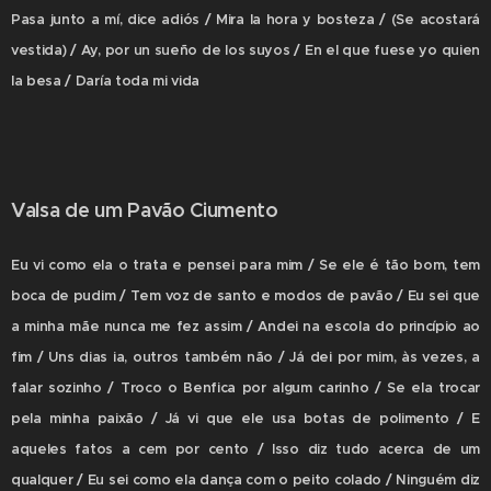
Pasa junto a mí, dice adiós / Mira la hora y bosteza / (Se acostará
vestida) / Ay, por un sueño de los suyos / En el que fuese yo quien
la besa / Daría toda mi vida
Valsa de um Pavão Ciumento
Eu vi como ela o trata e pensei para mim / Se ele é tão bom, tem
boca de pudim / Tem voz de santo e modos de pavão / Eu sei que
a minha mãe nunca me fez assim / Andei na escola do princípio ao
fim / Uns dias ia, outros também não / Já dei por mim, às vezes, a
falar sozinho / Troco o Benfica por algum carinho / Se ela trocar
pela minha paixão / Já vi que ele usa botas de polimento / E
aqueles fatos a cem por cento / Isso diz tudo acerca de um
qualquer / Eu sei como ela dança com o peito colado / Ninguém diz