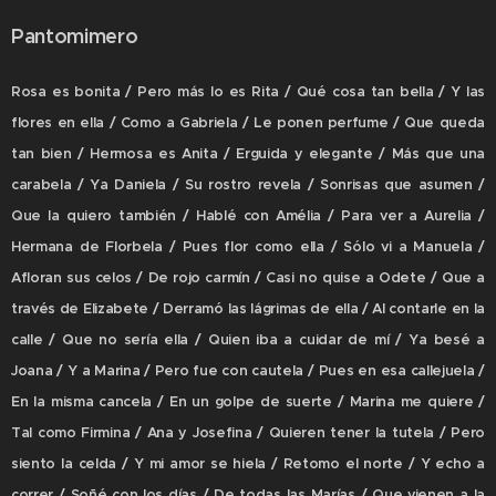
Pantomimero
Rosa es bonita / Pero más lo es Rita / Qué cosa tan bella / Y las
flores en ella / Como a Gabriela / Le ponen perfume / Que queda
tan bien / Hermosa es Anita / Erguida y elegante / Más que una
carabela / Ya Daniela / Su rostro revela / Sonrisas que asumen /
Que la quiero también / Hablé con Amélia / Para ver a Aurelia /
Hermana de Florbela / Pues flor como ella / Sólo vi a Manuela /
Afloran sus celos / De rojo carmín / Casi no quise a Odete / Que a
través de Elizabete / Derramó las lágrimas de ella / Al contarle en la
calle / Que no sería ella / Quien iba a cuidar de mí / Ya besé a
Joana / Y a Marina / Pero fue con cautela / Pues en esa callejuela /
En la misma cancela / En un golpe de suerte / Marina me quiere /
Tal como Firmina / Ana y Josefina / Quieren tener la tutela / Pero
siento la celda / Y mi amor se hiela / Retomo el norte / Y echo a
correr / Soñé con los días / De todas las Marías / Que vienen a la