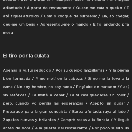
adiantado / À porta do restaurante / Quase me caía o queixo / E
até fiquei aturdido / Com o choque da surpresa: / Ela, ao chegar,
deu-me um beijo / Apresentou-me o marido / E foi andando p'rá
mesa
El tiro por la culata
Apenas la vi, fui seducido / Por su cuerpo lanzallamas / Y la pierna
bien torneada / Y me metí en la cabeza: / Si no me la llevo a la
cama / No soy hombre, no soy nada / Fingí aire de matador /Y así,
sin retóricas / La invité a cenar / La vi casi quedarse sin color /
pero, cuando yo perdía las esperanzas / Aceptó sin dudar /
Preparado para la gran conquista / Barba afeitada, raya al lado /
Zapatos nuevos y brillantes / Compré rosas a la florista / Y llegué
antes de hora / A la puerta del restaurante / Por poco suelto un