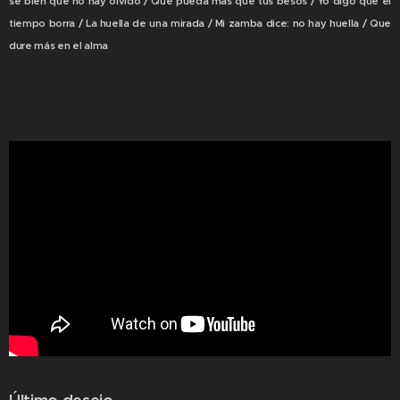
sé bien que no hay olvido / Que pueda más que tus besos / Yo digo que el
tiempo borra / La huella de una mirada / Mi zamba dice: no hay huella / Que
dure más en el alma