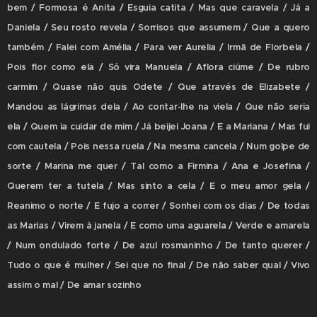
bem / Formosa é Anita / Esguia catita / Mas que caravela / Já a
Daniela / Seu rosto revela / Sorrisos que assumem / Que a quero
também / Falei com Amélia / Para ver Aurelia / Irmã de Florbela /
Pois flor como ela / Só vira Manuela / Aflora ciúme / De rubro
carmim / Quase não quis Odete / Que através de Elizabete /
Mandou as lágrimas dela / Ao contar-lhe na viela / Que não seria
ela / Quem ia cuidar de mim / Já beijei Joana / E a Mariana / Mas fui
com cautela / Pois nessa ruela / Na mesma cancela / Num golpe de
sorte / Marina me quer / Tal como a Firmina / Ana e Josefina /
Querem ter a tutela / Mas sinto a cela / E o meu amor gela /
Reanimo o norte / E fujo a correr / Sonhei com os dias / De todas
as Marias / Virem à janela / E como uma aguarela / Verde e amarela
/ Num ondulado forte / De azul rosmaninho / De tanto querer /
Tudo o que é mulher / Sei que no final / De não saber qual / Vivo
assim o mal / De amar sozinho