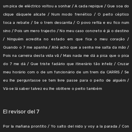
um pica de eléctrico voltou a sonhar / A cada repique / Que soa do
clique d´aquele alicate / Num modo frenético / O peito céptico
toca a rebate / Se o trem descarrila / O povo refila e eu fico num
sino / Pois um mero trajecto / No meu caso concreto é já o destino
/ Ninguém acredita no estado em que fica o meu coração /
Quando o 7 me apanha / Até acho que a senha me salta da mão /
Pois na carreira desta vida vã / Mais nada me dá a pica que o pica
do 7 me dá / Que triste fadário que itinerário tão infeliz / Cruzar
meu horário com o de um funcionário de um trem da CARRIS / Se
eu lhe perguntasse se tem livre passe para o peito de alguém /
Vá-se lá saber talvez eu lhe oblitere o peito também
El revisor del 7
Por la mañana prontito / Yo salto del nido y voy a la parada / Con