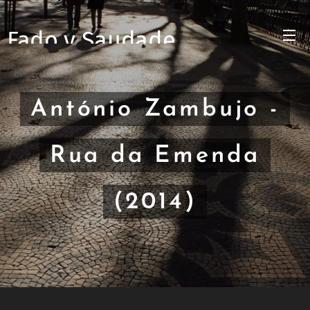
Fado y Saudade
António Zambujo -
Rua da Emenda
(2014)