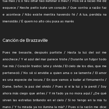
tua mão / E o teu olhar não iluminar o meu? / Pois se a razão me diz
esquece / Neste peito bate um coração / Que contra a razão faz
e acontece / Não existe mentira havendo fé / A lua, perdida na
imensidão / É quem no alto céu puxa as marés
Canción de Brazzaville
Pues me besaste, después partiste / Hasta la luz del sol me
anochece / Y el azul del mar parece triste / Durante un fulgor todo
fue mío / Corazón traidor, late y olvida / El cielo de los días, que me
perteneció / No sé si envidie a quien ama o se lamente / El amor
es una especie de locura / En que vamos a bailar al firmamento /
Dame, Señor, la paz del olvido / Pues si vi la luz y la perdí / Soy
ahora más ciego que antes / Y mi fado ya no mora aquí / ¿De qué
sirven las estrellas brillando en el cielo / Si no tengo en la mía tu
mano / Y tu mirada ya no ilumina la mía? / Pues si la razón me dice: