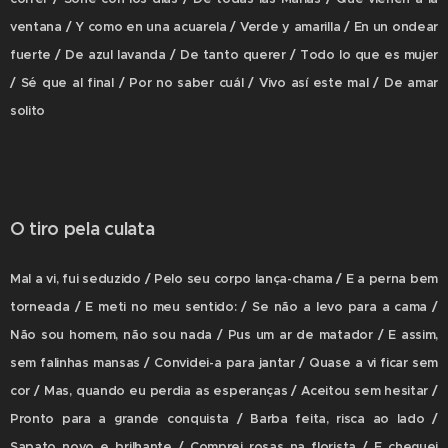
ventana / Y como en una acuarela / Verde y amarilla / En un ondear
fuerte / De azul lavanda / De tanto querer / Todo lo que es mujer
/ Sé que al final / Por no saber cuál / Vivo así este mal / De amar
solito
O tiro pela culata
Mal a vi, fui seduzido / Pelo seu corpo lança-chama / E a perna bem
torneada / E meti no meu sentido: / Se não a levo para a cama /
Não sou homem, não sou nada / Pus um ar de matador / E assim,
sem falinhas mansas / Convidei-a para jantar / Quase a vi ficar sem
cor / Mas, quando eu perdia as esperanças / Aceitou sem hesitar /
Pronto para a grande conquista / Barba feita, risca ao lado /
Sapato novo e brilhante / Comprei rosas na florista / E cheguei