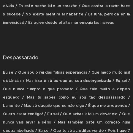
olvida / En este pecho late un corazón / Que contra la razón hace
y sucede / No existe mentira al haber fe / La luna, perdida en la
inmensidad / Es quien desde el alto mar empuja las mareas
Despassarado
Eu sei / Que sou o rei das falsas esperanças / Que meço muito mal
distâncias / Mas isso é só porque eu sou desorganizado / Eu sei /
Que nunca cumpro o que prometo / Que falo muito e depois
esqueço / Mas tu sabes como eu sou tão despassarado /
Lamento / Mas só daquilo que eu não digo / É que me arrependo /
Quero casar contigo! / Eu sei / Que achas isto um devaneio / Que
nunca vais levar a sério / Mas também bate um coração num
destrambelhado / Eu sei / Que tu só acreditas vendo / Pois fique 7