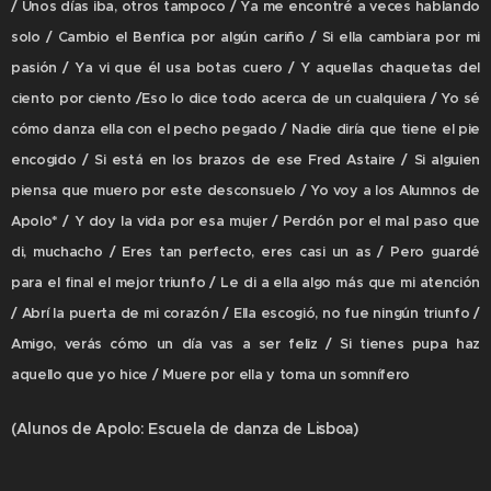
/ Unos días iba, otros tampoco / Ya me encontré a veces hablando
solo / Cambio el Benfica por algún cariño / Si ella cambiara por mi
pasión / Ya vi que él usa botas cuero / Y aquellas chaquetas del
ciento por ciento /Eso lo dice todo acerca de un cualquiera / Yo sé
cómo danza ella con el pecho pegado / Nadie diría que tiene el pie
encogido / Si está en los brazos de ese Fred Astaire / Si alguien
piensa que muero por este desconsuelo / Yo voy a los Alumnos de
Apolo* / Y doy la vida por esa mujer / Perdón por el mal paso que
di, muchacho / Eres tan perfecto, eres casi un as / Pero guardé
para el final el mejor triunfo / Le di a ella algo más que mi atención
/ Abrí la puerta de mi corazón / Ella escogió, no fue ningún triunfo /
Amigo, verás cómo un día vas a ser feliz / Si tienes pupa haz
aquello que yo hice / Muere por ella y toma un somnífero
(Alunos de Apolo: Escuela de danza de Lisboa)