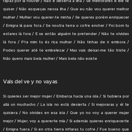
rapaz por lá houver / Não é deserta a ilha / Se melhorares e ele te
quiser / Não esqueças nessa ilha / Que eu não vou querer melhor
mulher / Mulher vou querer-te minha / Se queres porém enriquecer
/ Emigra lá para fora / Se noutra terra o cofre encher / Foi bom tu
estares lá fora / E se então alguém te pretender / Não te olvides
lá fora / P'ra mim tu és rica mulher / Não tinhas de ir embora /
Podes querer até te embelezar / Mas vais deixar-me tão triste /
Não quero mais bela mulher / Mais bela não existe
Vals del ve y no vayas
Si quieres ser mejor mujer / Embarca hacia una isla / Si hubiera por
allá un muchacho / La isla no está desierta / Si mejoraras y él te
quisiera / No olvides en esa isla / Que yo no voy a querer mujer
mejor / Mujer, voy a quererte mía / Si además quieres enriquecerte
/ Emigra fuera / Si en otra tierra inflaras tu cofre / Fue bueno que