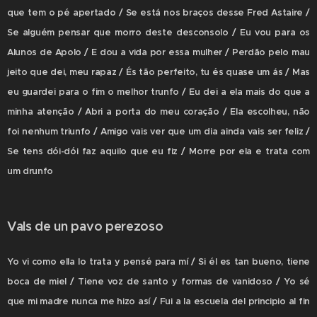
que tem o pé apertado / Se está nos braços desse Fred Astaire /
Se alguém pensar que morro deste desconsolo / Eu vou para os
Alunos de Apolo / E dou a vida por essa mulher / Perdão pelo mau
jeito que dei, meu rapaz / És tão perfeito, tu és quase um ás / Mas
eu guardei para o fim o melhor trunfo / Eu dei a ela mais do que a
minha atenção / Abri a porta do meu coração / Ela escolheu, não
foi nenhum triunfo / Amigo vais ver que um dia ainda vais ser feliz /
Se tens dói-dói faz aquilo que eu fiz / Morre por ela e trata com
um drunfo
Vals de un pavo perezoso
Yo vi como ella lo trata y pensé para mí / Si él es tan bueno, tiene
boca de miel / Tiene voz de santo y formas de vanidoso / Yo sé
que mi madre nunca me hizo así / Fui a la escuela del principio al fin