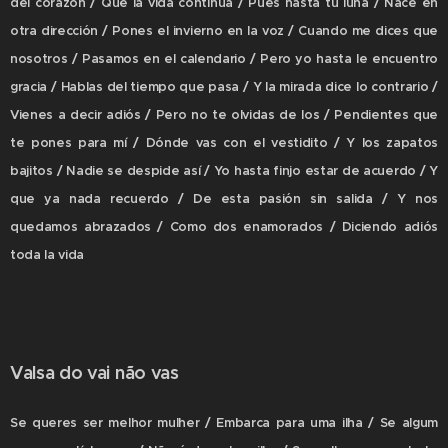
del corazón / Que la vida continúa / Pues hasta tu luna / Nace en
otra dirección / Pones el invierno en la voz / Cuando me dices que
nosotros / Pasamos en el calendario / Pero yo hasta le encuentro
gracia / Hablas del tiempo que pasa / Y la mirada dice lo contrario /
Vienes a decir adiós / Pero no te olvidas de los / Pendientes que
te pones para mí / Dónde vas con el vestidito / Y los zapatos
bajitos / Nadie se despide así / Yo hasta finjo estar de acuerdo / Y
que ya nada recuerdo / De esta pasión sin salida / Y nos
quedamos abrazados / Como dos enamorados / Diciendo adiós
toda la vida
Valsa do vai não vas
Se queres ser melhor mulher / Embarca para uma ilha / Se algum