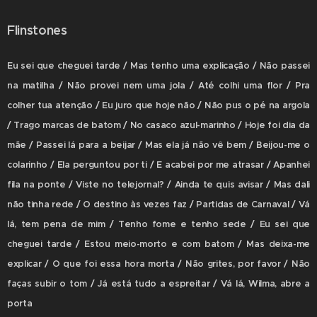
Flinstones
Eu sei que cheguei tarde / Mas tenho uma explicação / Não passei
na matilha / Não provei nem uma jola / Até colhi uma flor / Pra
colher tua atenção / Eu juro que hoje não / Não pus o pé na argola
/ Trago marcas de batom / No casaco azul-marinho / Hoje foi dia da
mãe / Passei lá para a beijar / Mas ela já não vê bem / Beijou-me o
colarinho / Ela perguntou por ti / E acabei por me atrasar / Apanhei
fila na ponte / Viste no telejornal? / Ainda te quis avisar / Mas dali
não tinha rede / O destino às vezes faz / Partidas de Carnaval / Vá
lá, tem pena de mim / Tenho fome e tenho sede / Eu sei que
cheguei tarde / Estou meio-morto e com batom / Mas deixa-me
explicar / O que foi essa hora morta / Não grites, por favor / Não
faças subir o tom / Já está tudo a espreitar / Vá lá, Wilma, abre a
porta