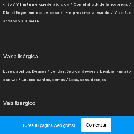
grito / Y hasta me quedé aturdido / Con el shock de la sorpresa: /
Ella, al llegar, me dio un beso / Me presentó al marido / Y se fue
andando a la mesa
Valsa lisérgica
Luzes, sonhos, Deusas / Lendas, Sátiros, devires / Lembranças são
dádivas / Loucos, santos, demos / Loas, sons, desejos
Vals lisérgico
Luces, sueños, diosas / Leyendas, sátiros, devenires / Los
Comenzar
¡Crea tu página web gratis!
recuerdos son dones / Locos, santos, demonios / Loas, sueños,