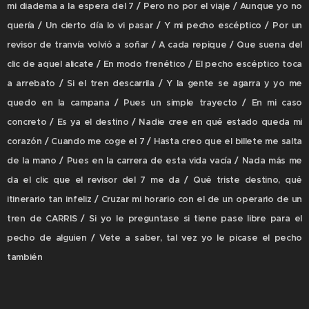
mi diadema a la espera del 7 / Pero no por el viaje / Aunque yo no
quería / Un cierto día lo vi pasar / Y mi pecho escéptico / Por un
revisor de tranvía volvió a soñar / A cada repique / Que suena del
clic de aquel alicate / En modo frenético / El pecho escéptico toca
a arrebato / Si el tren descarrila / Y la gente se agarra y yo me
quedo en la campana / Pues un simple trayecto / En mi caso
concreto / Es ya el destino / Nadie cree en qué estado queda mi
corazón / Cuando me coge el 7 / Hasta creo que el billete me salta
de la mano / Pues en la carrera de esta vida vacía / Nada más me
da el clic que el revisor del 7 me da / Qué triste destino, qué
itinerario tan infeliz / Cruzar mi horario con el de un operario de un
tren de CARRIS / Si yo le preguntase si tiene pase libre para el
pecho de alguien / Vete a saber, tal vez yo le picase el pecho
también