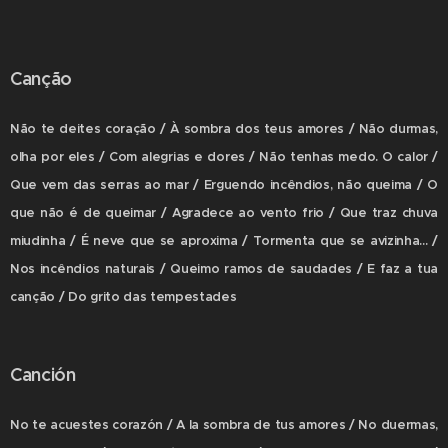
Canção
Não te deites coração / À sombra dos teus amores / Não durmas,
olha por eles / Com alegrias e dores / Não tenhas medo. O calor /
Que vem das serras ao mar / Erguendo incêndios, não queima / O
que não é de queimar / Agradece ao vento frio / Que traz chuva
miudinha / É neve que se aproxima / Tormenta que se avizinha... /
Nos incêndios naturais / Queimo ramos de saudades / E faz a tua
canção / Do grito das tempestades
Canción
No te acuestes corazón / A la sombra de tus amores / No duermas,