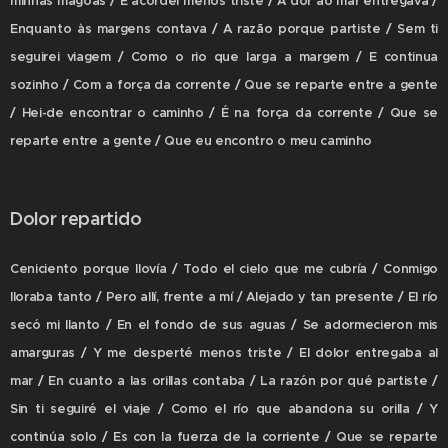
minhas mágoas / E acordei menos triste / A dor ao mar entregava /
Enquanto às margens contava / A razão porque partiste / Sem ti
seguirei viagem / Como o rio que larga a margem / E continua
sozinho / Com a força da corrente / Que se reparte entre a gente
/ Hei-de encontrar o caminho / É na força da corrente / Que se
reparte entre a gente / Que eu encontro o meu caminho
Dolor repartido
Ceniciento porque llovía / Todo el cielo que me cubría / Conmigo
lloraba tanto / Pero allí, frente a mí / Alejado y tan presente / El río
secó mi llanto / En el fondo de sus aguas / Se adormecieron mis
amarguras / Y me desperté menos triste / El dolor entregaba al
mar / En cuanto a las orillas contaba / La razón por qué partiste /
Sin ti seguiré el viaje / Como el río que abandona su orilla / Y
continúa solo / Es con la fuerza de la corriente / Que se reparte