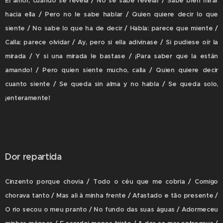
El amor, cuando se revela / No se sabe revelar / Sabe bien mirar
hacia ella / Pero no le sabe hablar / Quien quiere decir lo que
siente / No sabe lo que ha de decir / Habla: parece que miente /
Calla: parece olvidar / Ay, pero si ella adivinase / Si pudiese oír la
mirada / Y si una mirada le bastase / ¡Para saber que la están
amando! / Pero quien siente mucho, calla / Quien quiere decir
cuanto siente / Se queda sin alma y no habla / Se queda solo,
¡enteramente!
Dor repartida
Cinzento porque chovia / Todo o céu que me cobria / Comigo
chorava tanto / Mas ali à minha frente / Afastado e tão presente /
O rio secou o meu pranto / No fundo das suas águas / Adormeceu