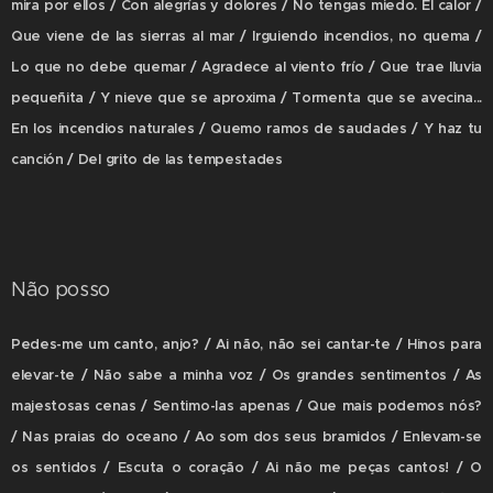
mira por ellos / Con alegrías y dolores / No tengas miedo. El calor /
Que viene de las sierras al mar / Irguiendo incendios, no quema /
Lo que no debe quemar / Agradece al viento frío / Que trae lluvia
pequeñita / Y nieve que se aproxima / Tormenta que se avecina...
En los incendios naturales / Quemo ramos de saudades / Y haz tu
canción / Del grito de las tempestades
Não posso
Pedes-me um canto, anjo? / Ai não, não sei cantar-te / Hinos para
elevar-te / Não sabe a minha voz / Os grandes sentimentos / As
majestosas cenas / Sentimo-las apenas / Que mais podemos nós?
/ Nas praias do oceano / Ao som dos seus bramidos / Enlevam-se
os sentidos / Escuta o coração / Ai não me peças cantos! / O