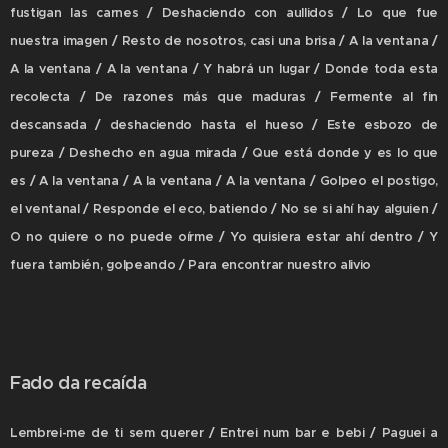
fustigan las carnes / Deshaciendo con aullidos / Lo que fue
nuestra imagen / Resto de nosotros, casi una brisa / A la ventana /
A la ventana / A la ventana / Y habrá un lugar / Donde toda esta
recolecta / De razones más que maduras / Fermente al fin
descansada / deshaciendo hasta el hueso / Este esbozo de
pureza / Deshecho en agua mirada / Que está donde y es lo que
es / A la ventana / A la ventana / A la ventana / Golpeo el postigo,
el ventanal / Responde el eco, batiendo / No se si ahí hay alguien /
O no quiere o no puede oírme / Yo quisiera estar ahí dentro / Y
fuera también, golpeando / Para encontrar nuestro alivio
Fado da recaída
Lembrei-me de ti sem querer / Entrei num bar e bebi / Paguei a