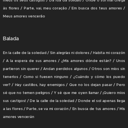
meus os seus castigos! / Da rua da solidão / Onde o sol mal chega
às flores / Parte, vai, meu coração / Em busca dos teus amores /
Meus amores vencerão
Balada
En la calle de la soledad / Sin alegrías ni dolores / Habita mi corazón
/ A la espera de sus amores / ¿Mis amores dónde están? / Unos
partieron sin querer / Andan perdidos algunos / Otros son míos sin
tenerlos / Como si fuesen ninguno / ¿Cuándo y cómo los puedo
ver? / Hay castillos, hay enemigos / Que no los dejan pasar / Pero
sé que no temen peligros / Y sé que me oyen llamar / ¡Quiero míos
sus castigos! / De la calle de la soledad / Donde el sol apenas llega
a las flores / Parte, se va mi corazón / En busca de tus amores / Mis
amores vencerán