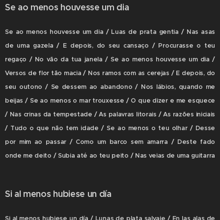
Se ao menos houvesse um dia
Se ao menos houvesse um dia / Luas de prata gentia / Nas asas
de uma gazela / E depois, do seu cansaço / Procurasse o teu
regaço / No vão da tua janela / Se ao menos houvesse um dia /
Versos de flor tão macia / Nos ramos com as cerejas / E depois, do
seu outono / Se dessem ao abandono / Nos lábios, quando me
beijas / Se ao menos o mar trouxesse / O que dizer e me esquece
/ Nas crinas da tempestade / As palavras litorais / As razões iniciais
/ Tudo o que não tem idade / Se ao menos o teu olhar / Desse
por mim ao passar / Como um barco sem amarra / Deste fado
onde me deito / Subia até ao teu peito / Nas veias de uma guitarra
Si al menos hubiese un día
Si al menos hubiese un día / Lunas de plata salvaje / En las alas de