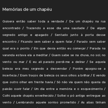
Memórias de um chapéu
Quisera então saber toda a verdade / De um chapéu na rua
encontrado / Trazendo a esse dia uma saudade / De algum
segredo antigo e apagado / Sentado junto à porta desse
encontro / Ficando sem saber a quem falar / Parado sem saber
qual era o ponto / Em que devia então eu começar / Parada na
varanda estava ela a meditar / Quem sabe se na chuva, no sol, no
vento ou mar / E eu ali parado perdi-me a delirar / Se aquela
beleza era meu segredo a desvendar / Porém apagou-se a
incerteza / Eram traços de beleza os seus olhos a brilhar / E vendo
que outro olhar em frente havia / Só não via quem não queria da
paixão ouvir falar / Um dia entre a memória e o esquecimento /
Colhi aquele chapéu envelhecido / Soltei o pó antigo entregue ao
vento / Lembrando aquele sorriso prometido / As abas tinham