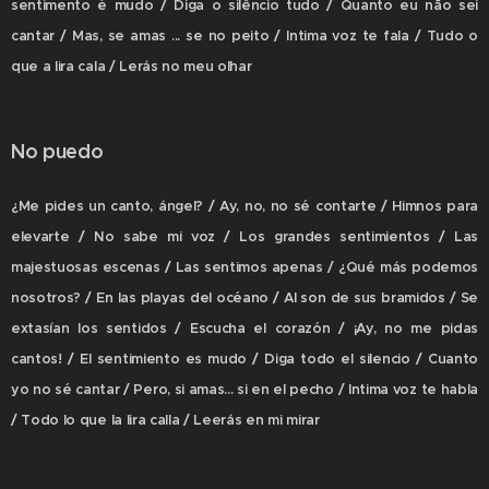
sentimento é mudo / Diga o silêncio tudo / Quanto eu não sei
cantar / Mas, se amas ... se no peito / Intima voz te fala / Tudo o
que a lira cala / Lerás no meu olhar
No puedo
¿Me pides un canto, ángel? / Ay, no, no sé contarte / Himnos para
elevarte / No sabe mi voz / Los grandes sentimientos / Las
majestuosas escenas / Las sentimos apenas / ¿Qué más podemos
nosotros? / En las playas del océano / Al son de sus bramidos / Se
extasían los sentidos / Escucha el corazón / ¡Ay, no me pidas
cantos! / El sentimiento es mudo / Diga todo el silencio / Cuanto
yo no sé cantar / Pero, si amas... si en el pecho / Intima voz te habla
/ Todo lo que la lira calla / Leerás en mi mirar