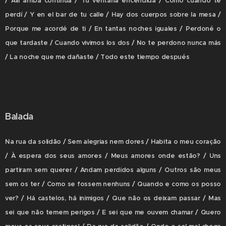
/ Allí arriba continúa / Tu ventana encendida / Como cuando te
perdí / Y en el bar de tu calle / Hay dos cuerpos sobre la mesa /
Porque me acordé de ti / En tantas noches iguales / Perdoné o
que tardaste / Cuando vivimos los dos / No te perdono nunca más
/ La noche que me dañaste / Todo este tiempo después
Balada
Na rua da solidão / Sem alegrias nem dores / Habita o meu coração
/ À espera dos seus amores / Meus amores onde estão? / Uns
partiram sem querer / Andam perdidos alguns / Outros são meus
sem os ter / Como se fossem nenhuns / Quando e como os posso
ver? / Há castelos, há inimigos / Que não os deixam passar / Mas
sei que não temem perigos / E sei que me ouvem chamar / Quero