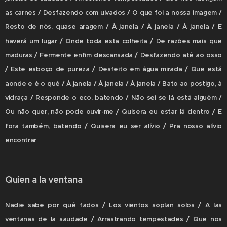
as carnes / Desfazendo com uivados / O que foi a nossa imagem /
Resto de nós, quase aragem / À janela / À janela / À janela / E
haverá um lugar / Onde toda esta colheita / De razões mais que
maduras / Fermente enfim descansada / Desfazendo até ao osso
/ Este esboço de pureza / Desfeito em água mirada / Que está
aonde e é o quê / À janela / À janela / À janela / Bato ao postigo, à
vidraça / Responde o eco, batendo / Não sei se lá está alguém /
Ou não quer, não pode ouvir-me / Quisera eu estar lá dentro / E
fora também, batendo / Quisera eu ser alívio / Pra nosso alívio
encontrar
Quien a la ventana
Nadie sabe por qué fados / Los vientos soplan solos / A las
ventanas de la saudade / Arrastrando tempestades / Que nos