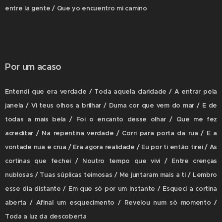
entre la gente / Que yo encuentro mi camino
Por um acaso
Entendi que era verdade / Toda aquela claridade / A entrar pela
janela / Vi teus olhos a brilhar / Duma cor que vem do mar / E de
todas a mais bela / Foi o encanto desse olhar / Que me fez
acreditar / Na repentina verdade / Corri para porta da rua / E a
vontade nua e crua / Era agora realidade / Eu por ti então tirei / As
cortinas que fechei / Noutro tempo que vivi / Entre crenças
nublosas / Tuas súplicas teimosas / Me juntaram mais a ti / Lembro
esse dia distante / Em que só por um instante / Esqueci a cortina
aberta / Afinal um esquecimento / Revelou num só momento /
Toda a luz da descoberta