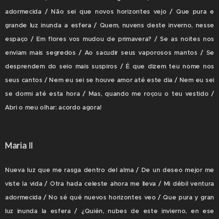
adormecida / Não sei que novos horizontes vejo / Que pura e
grande luz inunda a esfera / Quem, nuvens deste inverno, nesse
espaço / Em flores vos mudou de primavera? / Se as noites nos
enviam mais segredos / Ao sacudir seus vaporosos mantos / Se
desprendem do seio mais suspiros / É que dizem teu nome nos
seus cantos / Nem eu sei se houve amor até este dia / Nem eu sei
se dormi até esta hora / Mas, quando me roçou o teu vestido /
Abri o meu olhar: acordo agora!
Maria II
Nueva luz que me rasga dentro del alma / De un deseo mejor me
viste la vida / Otra hada celeste ahora me lleva / Mi débil ventura
adormecida / No sé qué nuevos horizontes veo / Que pura y gran
luz inunda la esfera / ¿Quién, nubes de este invierno, en ese