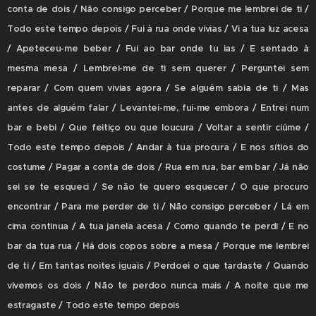
conta de dois / Não consigo perceber / Porque me lembrei de ti /
Todo este tempo depois / Fui à rua onde vivias / Vi a tua luz acesa
/ Apeteceu-me beber / Fui ao bar onde tu ias / E sentado à
mesma mesa / Lembrei-me de ti sem querer / Perguntei sem
reparar / Com quem vivias agora / Se alguém sabia de ti / Mas
antes de alguém falar / Levantei-me, fui-me embora / Entrei num
bar e bebi / Que feitiço ou que loucura / Voltar a sentir ciúme /
Todo este tempo depois / Andar à tua procura / E nos sítios do
costume / Pagar a conta de dois / Rua em rua, bar em bar / Já não
sei se te esqueci / Se não te quero esquecer / O que procuro
encontrar / Para me perder de ti / Não consigo perceber / Lá em
cima continua / A tua janela acesa / Como quando te perdi / E no
bar da tua rua / Há dois copos sobre a mesa / Porque me lembrei
de ti / Em tantas noites iguais / Perdoei o que tardaste / Quando
vivemos os dois / Não te perdoo nunca mais / A noite que me
estragaste / Todo este tempo depois