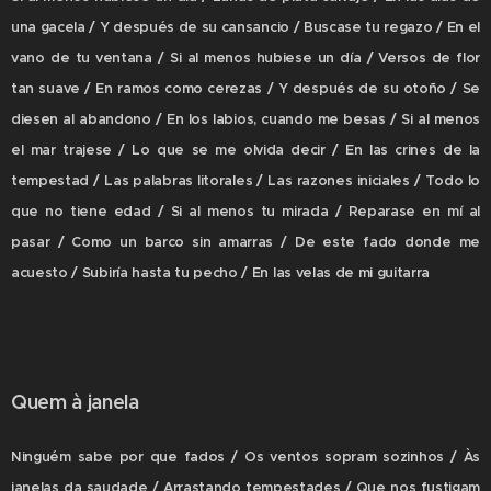
una gacela / Y después de su cansancio / Buscase tu regazo / En el
vano de tu ventana / Si al menos hubiese un día / Versos de flor
tan suave / En ramos como cerezas / Y después de su otoño / Se
diesen al abandono / En los labios, cuando me besas / Si al menos
el mar trajese / Lo que se me olvida decir / En las crines de la
tempestad / Las palabras litorales / Las razones iniciales / Todo lo
que no tiene edad / Si al menos tu mirada / Reparase en mí al
pasar / Como un barco sin amarras / De este fado donde me
acuesto / Subiría hasta tu pecho / En las velas de mi guitarra
Quem à janela
Ninguém sabe por que fados / Os ventos sopram sozinhos / Às
janelas da saudade / Arrastando tempestades / Que nos fustigam