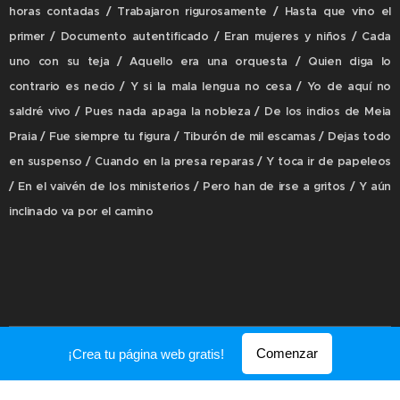
horas contadas / Trabajaron rigurosamente / Hasta que vino el
primer / Documento autentificado / Eran mujeres y niños / Cada
uno con su teja / Aquello era una orquesta / Quien diga lo
contrario es necio / Y si la mala lengua no cesa / Yo de aquí no
saldré vivo / Pues nada apaga la nobleza / De los indios de Meia
Praia / Fue siempre tu figura / Tiburón de mil escamas / Dejas todo
en suspenso / Cuando en la presa reparas / Y toca ir de papeleos
/ En el vaivén de los ministerios / Pero han de irse a gritos / Y aún
inclinado va por el camino
Creado con
Webnode
Comenzar
¡Crea tu página web gratis!