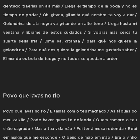
dentado traerías un ala más / Llega el tiempo de la poda y no es
tiempo de podar / Oh, gitana, gitanita qué nombre te voy a dar /
Golondrina de ala negra va gritando en alto tono / Llega hasta mi
ventana y líbrame de estos cuidados / Si volaras más cerca tu
suerte sería mía / Dime ya, gitanita / para qué nos quiere la
golondrina / Para qué nos quiere la golondrina me gustaría saber /
El mundo es bola de fuego y no todos se quedan a arder
Povo que lavas no rio
Povo que lavas no rio / E talhas com o teu machado / As tábuas do
meu caixão / Pode haver quem te defenda / Quem compre o teu
chão sagrado / Mas a tua vida não / Fui ter à mesa redonda / Bebi
em malga que me esconde / O beijo de mão em mão / Era o vinho