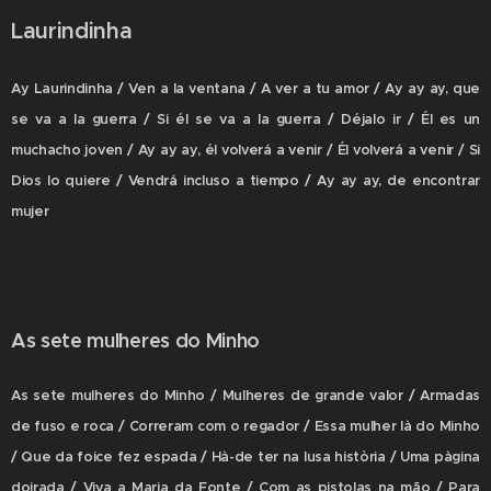
Laurindinha
Ay Laurindinha / Ven a la ventana / A ver a tu amor / Ay ay ay, que
se va a la guerra / Si él se va a la guerra / Déjalo ir / Él es un
muchacho joven / Ay ay ay, él volverá a venir / Él volverá a venir / Si
Dios lo quiere / Vendrá incluso a tiempo / Ay ay ay, de encontrar
mujer
As sete mulheres do Minho
As sete mulheres do Minho / Mulheres de grande valor / Armadas
de fuso e roca / Correram com o regador / Essa mulher là do Minho
/ Que da foice fez espada / Hà-de ter na lusa història / Uma pàgina
doirada / Viva a Maria da Fonte / Com as pistolas na mão / Para