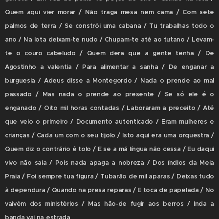
Quem aqui vier morar / Não traga mesa nem cama / Com sete
palmos de terra / Se constrói uma cabana / Tu trabalhas todo o
ano / Na lota deixam-te nudo / Chupam-te até ao tutano / Levam-
te o couro cabeludo / Quem dera que a gente tenha / De
Agostinho a valentia / Para alimentar a sanha / De enganar a
burguesia / Adeus disse a Montegordo / Nada o prende ao mal
passado / Mas nada o prende ao presente / Se só ele é o
enganado / Oito mil horas contadas / Laboraram a preceito / Até
que veio o primeiro / Documento autenticado / Eram mulheres e
crianças / Cada um com o seu tijolo / Isto aqui era uma orquestra /
Quem diz o contrário é tolo / E se a má língua não cessa / Eu daqui
vivo não saia / Pois nada apaga a nobreza / Dos índios da Meia
Praia / Foi sempre tua figura / Tubarão de mil aparas / Deixas tudo
à dependura / Quando na presa reparas / E toca de papelada / No
vaivém dos ministérios / Mas hão-de fugir aos berros / Inda a
banda vai na estrada