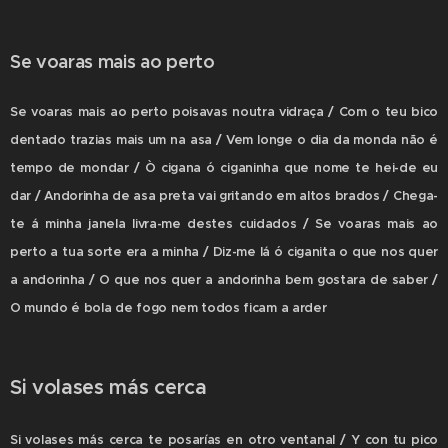
Se voaras mais ao perto
Se voaras mais ao perto poisavas noutra vidraça / Com o teu bico
dentado trazias mais um na asa / Vem longe o dia da monda não é
tempo de mondar / Ò cigana ó ciganinha que nome te hei-de eu
dar / Andorinha de asa preta vai gritando em altos brados / Chega-
te á minha janela livra-me destes cuidados / Se voaras mais ao
perto a tua sorte era a minha / Diz-me lá ó ciganita o que nos quer
a andorinha / O que nos quer a andorinha bem gostara de saber /
O mundo é bola de fogo nem todos ficam a arder
Si volases más cerca
Si volases más cerca te posarías en otro ventanal / Y con tu pico