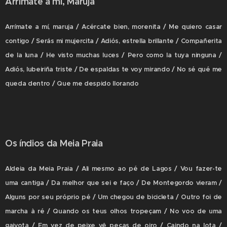
Arrímate a mí, Maruja
Arrímate a mí, maruja / Acércate bien, morenita / Me quiero casar
contigo / Serás mi mujercita / Adiós, estrella brillante / Compañerita
de la luna / He visto muchas luces / Pero como la tuya ninguna /
Adiós, lubeiriña triste / De espaldas te voy mirando / No sé qué me
queda dentro / Que me despido llorando
Os índios da Meia Praia
Aldeia da Meia Praia / Ali mesmo ao pé de Lagos / Vou fazer-te
uma cantiga / Da melhor que sei e faço / De Montegordo vieram /
Alguns por seu próprio pé / Um chegou de bicicleta / Outro foi de
marcha à ré / Quando os teus olhos tropeçam / No voo de uma
gaivota / Em vez de peixe vê peças de oiro / Caindo na lota /