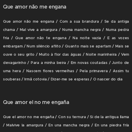
Que amor não me engana
Que amor não me engana / Com a sua brandura / Se da antiga
chama / Mal vive a amargura / Numa mancha negra / Numa pedra
fria / Que amor não te engana / Na noite vazia / E as vozes
embargam / Num silêncio aflito / Quanto mais se apartam / Mais se
ouve o seu grito / Muito à flor das águas / Noite marinheira / Vem
devagarinho / Para a minha beira / Em novas coutadas / Junto de
uma hera / Nascem flores vermelhas / Pela primavera / Assim tu
souberas / Irmã cotovia / Dizer-me se esperas / O nascer do dia
Que amor el no me engaña
Que el amor no me engaña / Con su ternura / Si de la antigua llama
/ Malvive la amargura / En una mancha negra / En una piedra fría