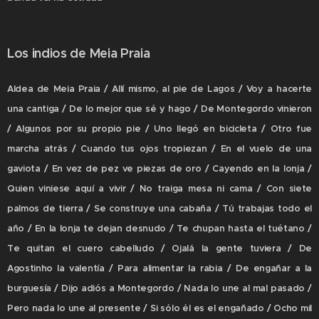
Los indios de Meia Praia
Aldea de Meia Praia / Allí mismo, al pie de Lagos / Voy a hacerte
una cantiga / De lo mejor que sé y hago / De Montegordo vinieron
/ Algunos por su propio pie / Uno llegó en bicicleta / Otro fue
marcha atrás / Cuando tus ojos tropiezan / En el vuelo de una
gaviota / En vez de pez ve piezas de oro / Cayendo en la lonja /
Quien viniese aquí a vivir / No traiga mesa ni cama / Con siete
palmos de tierra / Se construye una cabaña / Tú trabajas todo el
año / En la lonja te dejan desnudo / Te chupan hasta el tuétano /
Te quitan el cuero cabelludo / Ojalá la gente tuviera / De
Agostinho la valentía / Para alimentar la rabia / De engañar a la
burguesía / Dijo adiós a Montegordo / Nada lo une al mal pasado /
Pero nada lo une al presente / Si sólo él es el engañado / Ocho mil