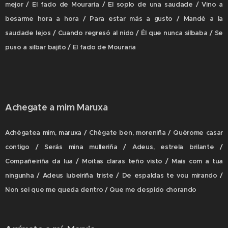
mejor / El fado de Mouraria / El soplo de una saudade / Vino a
besarme hora a hora / Para estar más a gusto / Mandé a la
saudade lejos / Cuando regresó al nido / Él que nunca silbaba / Se
puso a silbar bajito / El fado de Mouraria
Achegate a mim Maruxa
Achégatea mim, maruxa / Chégate ben, moreniña / Quérome casar
contigo / Serás mina mulleriña / Adeus, estrela brilante /
Compañeiriña da lua / Moitas claras teño visto / Mais com a tua
ningunha / Adeus lubeiriña triste / De espaldas te vou mirando /
Non sei que me queda dentro / Que me despido chorando