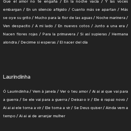
Que el amor no te engaña / En la noche vacía / Y las voces
embargan / En un silencio afligido / Cuanto más se apartan / Más
se oye su grito / Mucho para la flor de las aguas / Noche marinera /
Ven despacito / A mi lado / En nuevos cotos / Junto a una era /
Nacen flores rojas / Para la primavera / Si así supieras / Hermana
alondra / Decirme si esperas / El nacer del día
Laurindinha
Ó Laurindinha / Vem à janela / Ver o teu amor / Ai ai ai que vai para
a guerra / Se ele vai para a guerra / Deixai-o ir / Ele é rapaz novo /
Ai ai ai ele torna a vir / Ele torna a vir / Se Deus quiser / Ainda vem a
tempo / Ai ai ai de arranjar mulher