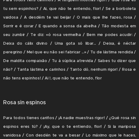
Para todos tens carinhos / A ninguém mostras rigor! / Que rosa és
tu sem espinhos? / Ai, que não te entendo, flor! / Se a borboleta
vaidosa / A desdém te vai beijar / O mais que lhe fazes, rosa /
Sorrir e é corar / E quando a sonsa da abelha / Tão modesta em
seu zumbir / Te diz: «ó rosa vermelha / Bem me podes acudir: /
Deixa do cálix divino / Uma gota só libar... / Deixa, é néctar
peregrino / Mel que eu não sei fabricar ...» / Tu de lástima rendida /
De maldita compaixão / Tu à súplica atrevida / Sabes tu dizer que
não? / Tanta lástima e carinhos / Tanto dó, nenhum rigor! / Rosa e
não tens espinhos! / Ai !, que não te entendo, flor
Rosa sin espinos
Para todos tienes cariños / ¡A nadie muestras rigor! / ¿Qué rosa sin
espinos eres tú? / ¡Ay, que o te entiendo, flor! / Si la mariposa
vanidosa / Con desdén te va a besar / Lo máximo que le haces,