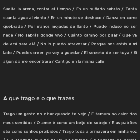
Suelta la arena, contra el tiempo / En un puñado sabrás / Tanta
cuanta agua al viento / En un minuto se deshace / Danza en corro
quebrada / Por manos mojadas de llanto / Puede incluso no ser
nada / No sabrás donde vivo / Cuánto camino por pisar / Que va
de acá para allá / No lo puedo atravesar / Porque nos estás a mi
lado / Puedes creer, yo voy a guardar / El secreto de ser tuya / Si
algún día me encontrara / Contigo en la misma calle
A que trago e o que trazes
Trago um gesto no olhar quando te vejo / E ternura no calor dos
meus sentidos / O amor é como um beijo de sobejo / E as paixões
são como sonhos proíbidos / Trago toda a primavera em minha voz