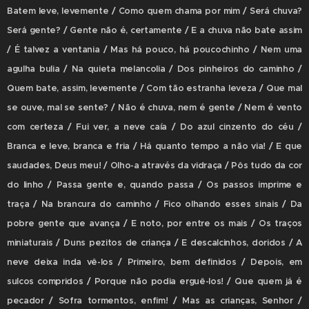
Batem leve, levemente / Como quem chama por mim / Será chuva?
Será gente? / Gente não é, certamente / E a chuva não bate assim
/ É talvez a ventania / Mas há pouco, há poucochinho / Nem uma
agulha bulia / Na quieta melancolia / Dos pinheiros do caminho /
Quem bate, assim, levemente / Com tão estranha leveza / Que mal
se ouve, mal se sente? / Não é chuva, nem é gente / Nem é vento
com certeza / Fui ver, a neve caía / Do azul cinzento do céu /
Branca e leve, branca e fria / Há quanto tempo a não via! / E que
saudades, Deus meu! / Olho-a através da vidraça / Pôs tudo da cor
do linho / Passa gente e, quando passa / Os passos imprime e
traça / Na brancura do caminho / Fico olhando esses sinais / Da
pobre gente que avança / E noto, por entre os mais / Os traços
miniaturais / Duns pezitos de criança / E descalcinhos, doridos / A
neve deixa inda vê-los / Primeiro, bem definidos / Depois, em
sulcos compridos / Porque não podia erguê-los! / Que quem já é
pecador / Sofra tormentos, enfim! / Mas as crianças, Senhor /