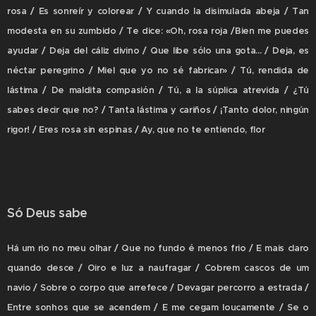
rosa / Es sonreír y colorear / Y cuando la disimulada abeja / Tan
modesta en su zumbido / Te dice: «Oh, rosa roja /Bien me puedes
ayudar / Deja del cáliz divino / Que libe sólo una gota... / Deja, es
néctar peregrino / Miel que yo no sé fabricar» / Tú, rendida de
lástima / De maldita compasión / Tú, a la súplica atrevida / ¿Tú
sabes decir que no? / Tanta lástima y cariños / ¡Tanto dolor, ningún
rigor! / Eres rosa sin espinas / Ay, que no te entiendo, flor
Só Deus sabe
Há um rio no meu olhar / Que no fundo é menos frio / E mais claro
quando desce / Oiro e luz a naufragar / Cobrem cascos de um
navio / Sobre o corpo que arrefece / Devagar percorro a estrada /
Entre sonhos que se acendem / E me cegam loucamente / Se o