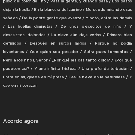
puso del color del lino / Pasa la gente, y cuando pasa / Los pasos
dejan la huella / En la blancura del camino / Me quedo mirando esas
señales / De la pobre gente que avanza / Y noto, entre las demás
/ Las huellas diminutas / De unos piececitos de niño / Y
descalcitos, doloridos / La nieve aún deja verlos / Primero bien
definidos / Después en surcos largos / Porque no podía
levantarlos / Que quien sea pecador / Sufra pues tormentos /
Pero a los niños, Señor / ¿Por qué les das tanto dolor? / ¿Por qué
padecen así? / Y una infinita tristeza / Una profunda turbación /
Entra en mí, queda en mí presa / Cae la nieve en la naturaleza / Y
cae en mi corazón
Acordo agora