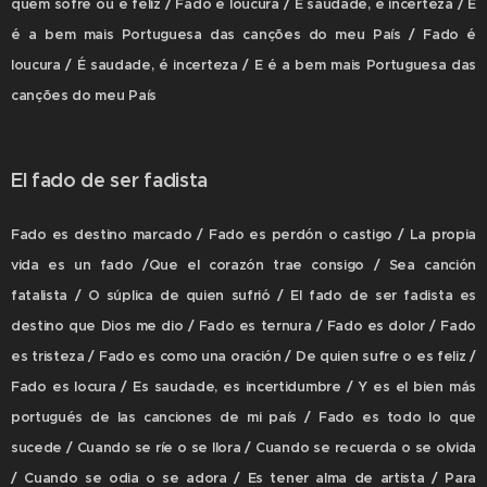
quem sofre ou é feliz / Fado é loucura / É saudade, é incerteza / E
é a bem mais Portuguesa das canções do meu País / Fado é
loucura / É saudade, é incerteza / E é a bem mais Portuguesa das
canções do meu País
El fado de ser fadista
Fado es destino marcado / Fado es perdón o castigo / La propia
vida es un fado /Que el corazón trae consigo / Sea canción
fatalista / O súplica de quien sufrió / El fado de ser fadista es
destino que Dios me dio / Fado es ternura / Fado es dolor / Fado
es tristeza / Fado es como una oración / De quien sufre o es feliz /
Fado es locura / Es saudade, es incertidumbre / Y es el bien más
portugués de las canciones de mi país / Fado es todo lo que
sucede / Cuando se ríe o se llora / Cuando se recuerda o se olvida
/ Cuando se odia o se adora / Es tener alma de artista / Para