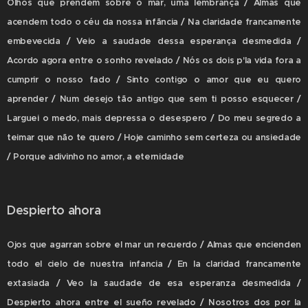
Olhos que prendem sobre o mar, uma lembrança / Almas que
acendem todo o céu da nossa infãncia / Na claridade francamente
embevecida / Veio a saudade dessa esperança desmedida /
Acordo agora entre o sonho revelado / Nós os dois p'la vida fora a
cumprir o nosso fado / Sinto contigo o amor que eu quero
aprender / Num desejo tão antigo que sem ti posso esquecer /
Larguei o medo, mais depressa o desespero / Do meu segredo a
teimar que não te quero / Hoje caminho sem certeza ou ansiedade
/ Porque adivinho no amor, a eternidade
Despierto ahora
Ojos que agarran sobre el mar un recuerdo / Almas que encienden
todo el cielo de nuestra infancia / En la claridad francamente
extasiada / Veo la saudade de esa esperanza desmedida /
Despierto ahora entre el sueño revelado / Nosotros dos por la