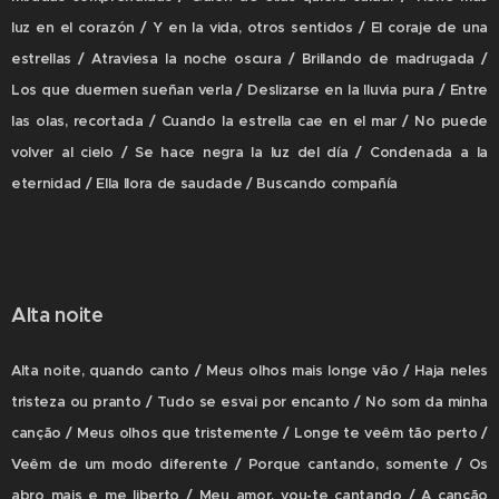
luz en el corazón / Y en la vida, otros sentidos / El coraje de una
estrellas / Atraviesa la noche oscura / Brillando de madrugada /
Los que duermen sueñan verla / Deslizarse en la lluvia pura / Entre
las olas, recortada / Cuando la estrella cae en el mar / No puede
volver al cielo / Se hace negra la luz del día / Condenada a la
eternidad / Ella llora de saudade / Buscando compañía
Alta noite
Alta noite, quando canto / Meus olhos mais longe vão / Haja neles
tristeza ou pranto / Tudo se esvai por encanto / No som da minha
canção / Meus olhos que tristemente / Longe te veêm tão perto /
Veêm de um modo diferente / Porque cantando, somente / Os
abro mais e me liberto / Meu amor, vou-te cantando / A canção