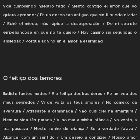
vida cumpliendo nuestro fado / Siento contigo el amor que yo
quiero aprender / En un deseo tan antiguo que sin ti puedo olvidar
/ Eché el miedo, más rápido la desesperación / De mi secreto
empeñándose en que no te quiero / Hoy camino sin seguridad o
ansiedad / Porque adivino en el amor la eternidad
O feitiço dos temores
Iludiste tantos medos / E o feitiço doutras dores / Fiz um véu dos
meus segredos / Vi de volta os teus amores / No começo da
aventura / Atrasaste a caminhada / Não quis crer na amargura /
Nem na vida tão parada / Vi no mar a minha infância / No vento, a
tua passava / Neste sonho de criança / Só a verdade falava /
Alcancei com um sentido / Um desejo a condizer / Nosso amor