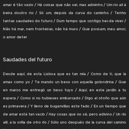
amar é tão vazio / Há coisas que não sei, mas adivinho / Um rio ali á
beira doutro rio / Só um, depois da curva do caminho / Tenho
tantas saudades do futuro / Dum tempo que contigo hei-de viver /
Não há mar, nem fronteiras, não há muro / Que possam, meu amor,
o amor deter
Saudades del futuro
Desde aquí, de esta Lisboa que es tan mía / Como de ti, que la
amas como yo / Te mando un beso con aquella golondrina / Que
en marzo me entregó un beso tuyo / Aquí, en este jardín a tu
espera / Como si no hubieses embarcado / Digo al otoño que aún
es primavera / Y lleno de buganvillas este fado / En un tiempo que
de amar está tan vacío / Hay cosas que no sé, pero adivino / Un río
allí, a la orilla de otro río / Sólo uno después de la curva del camino