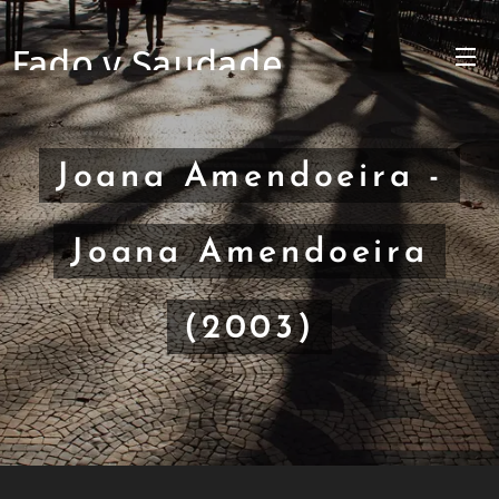
Fado y Saudade
Joana Amendoeira -
Joana Amendoeira
(2003)