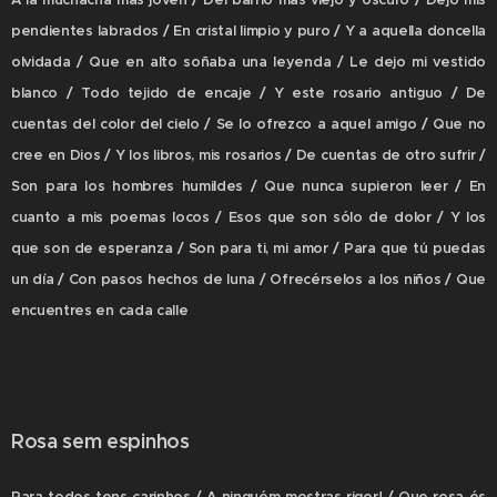
A la muchacha más joven / Del barrio más viejo y oscuro / Dejo mis
pendientes labrados / En cristal limpio y puro / Y a aquella doncella
olvidada / Que en alto soñaba una leyenda / Le dejo mi vestido
blanco / Todo tejido de encaje / Y este rosario antiguo / De
cuentas del color del cielo / Se lo ofrezco a aquel amigo / Que no
cree en Dios / Y los libros, mis rosarios / De cuentas de otro sufrir /
Son para los hombres humildes / Que nunca supieron leer / En
cuanto a mis poemas locos / Esos que son sólo de dolor / Y los
que son de esperanza / Son para ti, mi amor / Para que tú puedas
un día / Con pasos hechos de luna / Ofrecérselos a los niños / Que
encuentres en cada calle
Rosa sem espinhos