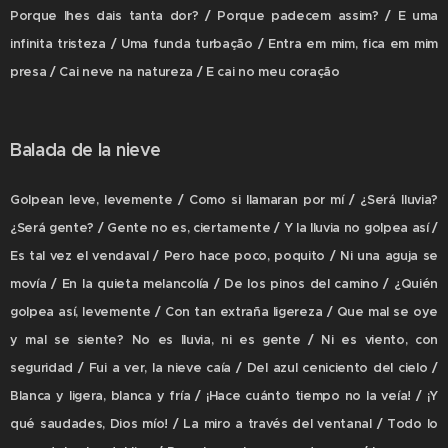
Porque lhes dais tanta dor? / Porque padecem assim? / E uma
infinita tristeza / Uma funda turbação / Entra em mim, fica em mim
presa / Cai neve na natureza / E cai no meu coração
Balada de la nieve
Golpean leve, levemente / Como si llamaran por mí / ¿Será lluvia?
¿Será gente? / Gente no es, ciertamente / Y la lluvia no golpea así /
Es tal vez el vendaval / Pero hace poco, poquito / Ni una aguja se
movía / En la quieta melancolía / De los pinos del camino / ¿Quién
golpea así, levemente / Con tan extraña ligereza / Que mal se oye
y mal se siente? No es lluvia, ni es gente / Ni es viento, con
seguridad / Fui a ver, la nieve caía / Del azul ceniciento del cielo /
Blanca y ligera, blanca y fría / ¡Hace cuánto tiempo no la veía! / ¡Y
qué saudades, Dios mío! / La miro a través del ventanal / Todo lo