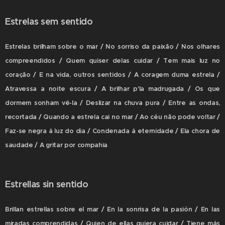
Estrelas sem sentido
Estrelas brilham sobre o mar / No sorriso da paixão / Nos olhares
compreendidos / Quem quiser delas cuidar / Tem mais luz no
coração / E na vida, outros sentidos / A coragem duma estrela /
Atravessa a noite escura / A brilhar p'la madrugada / Os que
dormem sonham vê-la / Deslizar na chuva pura / Entre as ondas,
recortada / Quando a estrela cai no mar / Ao céu não pode voltar /
Faz-se negra á luz do dia / Condenada á eternidade / Ela chora de
saudade / A gritar por compahia
Estrellas sin sentido
Brillan estrellas sobre el mar / En la sonrisa de la pasión / En las
miradas comprendidas / Quien de ellas quiera cuidar / Tiene más