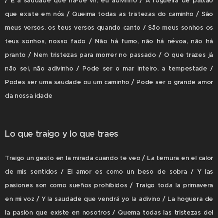
/ E a saudade que há-de vir, eu adivinho / A fogueira de paixão
que existe em nós / Queima todas as tristezas do caminho / São
meus versos, os teus versos quando canto / São meus sonhos os
teus sonhos, nosso fado / Não há fumo, não há névoa, não há
pranto / Nem tristezas para morrer no passado / O que trazes já
não sei, não adivinho / Pode ser o mar inteiro, a tempestade /
Podes ser uma saudade ou um caminho / Pode ser o grande amor
da nossa idade
Lo que traigo y lo que traes
Traigo un gesto en la mirada cuando te veo / La ternura en el calor
de mis sentidos / El amor es como un beso de sobra / Y las
pasiones son como sueños prohibidos / Traigo toda la primavera
en mi voz / Y la saudade que vendrá yo la adivino / La hoguera de
la pasión que existe en nosotros / Quema todas las tristezas del