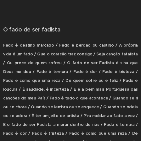
O fado de ser fadista
Fado é destino marcado / Fado é perdão ou castigo / A própria
vida é um fado / Que o coração traz consigo / Seja canção fatalista
/ Ou prece de quem sofreu / O fado de ser Fadista é sina que
Deus me deu / Fado é ternura / Fado é dor / Fado é tristeza /
Fado é como que uma reza / De quem sofre ou é feliz / Fado é
loucura / É saudade, é incerteza / E é a bem mais Portuguesa das
canções do meu País / Fado é tudo o que acontece / Quando se ri
ou se chora / Quando se lembra ou se esquece / Quando se odeia
ou se adora / É ter um jeito de artista / P'ra moldar ao fado a voz /
E o fado de ser Fadista a morar dentro de nós / Fado é ternura /
Fado é dor / Fado é tristeza / Fado é como que uma reza / De