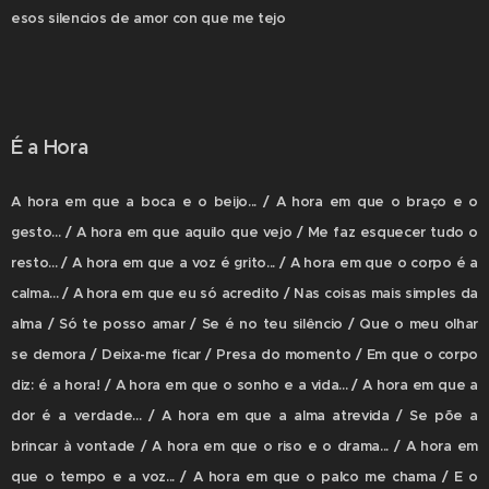
esos silencios de amor con que me tejo
É a Hora
A
hora em que a boca e o beijo... / A hora em que o braço e o
gesto... / A hora em que aquilo que vejo / Me faz esquecer tudo o
resto... / A hora em que a voz é grito... / A hora em que o corpo é a
calma... / A hora em que eu só acredito / Nas coisas mais simples da
alma / Só te posso amar / Se é no teu silêncio / Que o meu olhar
se demora / Deixa-me ficar / Presa do momento / Em que o corpo
diz: é a hora! / A hora em que o sonho e a vida... / A hora em que a
dor é a verdade... / A hora em que a alma atrevida / Se põe a
brincar à vontade / A hora em que o riso e o drama... / A hora em
que o tempo e a voz... / A hora em que o palco me chama / E o