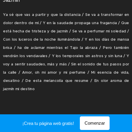
Ya sé que vas a partir y que la distancia / Se va a transformar en
dolor dentro de mí / Y en la saudade propaga una fragancia / Que
está hecha de tristeza y de jazmín / Se va a perfumar mi soledad /
Con los luceros de la noche iluminándola / Y en los días de mansa
brisa / ha de aclamar mientras el Tajo la abraza / Pero también
vendrán los vendavales / Y los temporales sin astros y sin luna / Y
voy a sentir saudades, más y más / Sin el sonido de tus pasos por
la calle / Amor, oh mi amor y mi perfume / Mi esencia de vida,
desatino / De esta melancolía que resume / En olor aroma de
jazmín mi destino
V
erdes Campos, Verde Vida
Comenzar
¡Crea tu página web gratis!