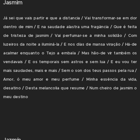
Jasmim
J
á sei que vais partir e que a distancia / Vai transformar-se em dor
dentro de mim / E na saudade alastra uma fragância / Que é feita
de tristeza de jasmim / Vai perfumar-se a minha solidão / Com
luzeiros da noite a iluminá-la / E nos días de mansa viração / Há-de
acalmar enquanto o Tejo a embala / Mas hão-de vir também os
vendavais / E os temporais sem astros e sem lua / E eu vou ter
mais saudades, mais e mais / Sem o son dos teus passos pela rua /
Amor, ó meu amor e meu perfume / Minha essência da vida,
desatino / Desta melancolia que resume / Num cheiro de jasmim o
meu destino
Jazmín