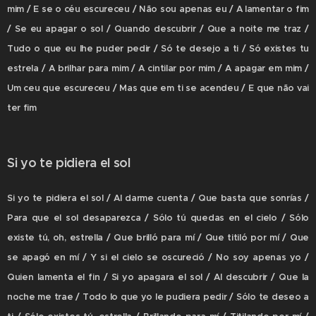
mim / E se o céu escureceu / Não sou apenas eu / A lamentar o fim
/ Se eu apagar o sol / Quando descubrir / Que a noite me traz /
Tudo o que eu lhe puder pedir / Só te desejo a ti / Só existes tu
estrela / A brilhar para mim / A cintilar por mim / A apagar em mim /
Um ceu que escureceu / Mas que em ti se acendeu / E que não vai
ter fim
Si yo te pidiera el sol
Si yo te pidiera el sol / Al darme cuenta / Que basta que sonrías /
Para que el sol desaparezca / Sólo tú quedas en el cielo / Sólo
existe tú, oh, estrella / Que brilló para mí / Que titiló por mí / Que
se apagó en mí / Y si el cielo se oscureció / No soy apenas yo /
Quien lamenta el fin / Si yo apagara el sol / Al descubrir / Que la
noche me trae / Todo lo que yo le pudiera pedir / Sólo te deseo a