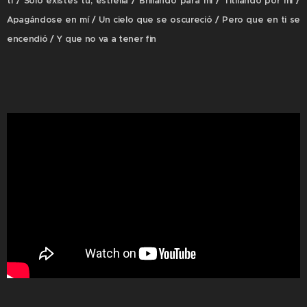
ti / Sólo existes tú, estrella / Brillando para mí / Titilando por mí /
Apagándose en mí / Un cielo que se oscureció / Pero que en ti se
encendió / Y que no va a tener fin