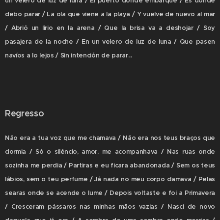
un velero de luz de luna / El puerto donde embarqué / Es donde
debo parar / La ola que viene a la playa / Y vuelve de nuevo al mar
/ Abrió un lirio en la arena / Que la brisa va a deshojar / Soy
pasajera de la noche / En un velero de luz de luna / Que pasen
navíos a lo lejos / Sin intención de parar...
Regresso
Não era a tua voz que me chamava / Não era nos teus braços que
dormia / Só o silêncio, amor, me acompanhava / Nas ruas onde
sozinha me perdia / Partiras e eu ficara abandonada / Sem os teus
lábios, sem o teu perfume / Já nada no meu corpo clamava / Pelas
searas onde se acende o lume / Depois voltaste e foi a Primavera
/ Cresceram pássaros nas minhas mãos vazias / Nasci de novo