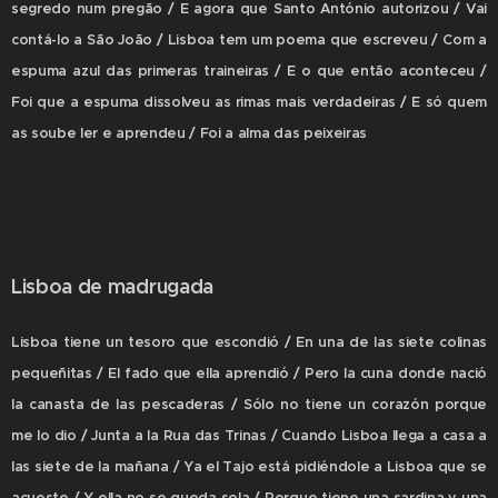
segredo num pregão / E agora que Santo António autorizou / Vai
contá-lo a São João / Lisboa tem um poema que escreveu / Com a
espuma azul das primeras traineiras / E o que então aconteceu /
Foi que a espuma dissolveu as rimas mais verdadeiras / E só quem
as soube ler e aprendeu / Foi a alma das peixeiras
Lisboa de madrugada
Lisboa tiene un tesoro que escondió / En una de las siete colinas
pequeñitas / El fado que ella aprendió / Pero la cuna donde nació
la canasta de las pescaderas / Sólo no tiene un corazón porque
me lo dio / Junta a la Rua das Trinas / Cuando Lisboa llega a casa a
las siete de la mañana / Ya el Tajo está pidiéndole a Lisboa que se
acueste / Y ella no se queda sola / Porque tiene una sardina y una