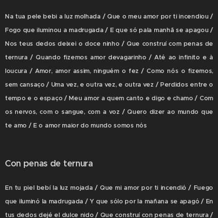
Na tua pele bebi a luz molhada / Que o meu amor por ti incendiou /
Fogo que iluminou a madrugada / E que só pala manhã se apagou /
Nos teus dedos deixei o doce ninho / Que construí com penas de
ternura / Quando fizemos amor devagarinho / Até ao infinito e à
loucura / Amor, amor assim, ninguém o fez / Como nós o fizemos,
sem cansaço / Uma vez, e outra vez, e outra vez / Perdidos entre o
tempo e o espaço / Meu amor a quem canto e digo e chamo / Com
os nervos, com o sangue, com a voz / Quero dizer ao mundo que
te amo / E o amor maior do mundo somos nós
Con penas de ternura
En tu piel bebí la luz mojada / Que mi amor por ti incendió / Fuego
que iluminó la madrugada / Y que sólo por la mañana se apagó / En
tus dedos dejé el dulce nido / Que construí con penas de ternura /