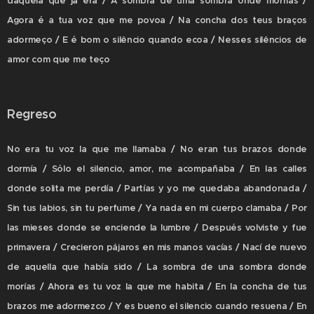
daquela que já era / A sombra de uma sombra onde morrias /
Agora é a tua voz que me povoa / Na concha dos teus braços
adormeço / E é bom o silêncio quando ecoa / Nesses silêncios de
amor com que me teço
Regreso
No era tu voz la que me llamaba / No eran tus brazos donde
dormía / Sólo el silencio, amor, me acompañaba / En las calles
donde solita me perdía / Partías y yo me quedaba abandonada /
Sin tus labios, sin tu perfume / Ya nada en mi cuerpo clamaba / Por
las mieses donde se enciende la lumbre / Después volviste y fue
primavera / Crecieron pájaros en mis manos vacías / Nací de nuevo
de aquella que había sido / La sombra de una sombra donde
morías / Ahora es tu voz la que me habita / En la concha de tus
brazos me adormezco / Y es bueno el silencio cuando resuena / En