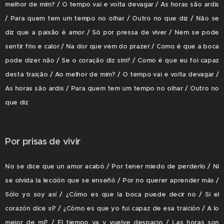
melhor de mim? / O tempo vai e volta devagar / As horas são ardis
/ Para quem tem um tempo no olhar / Outro no que diz / Não se
diz que a paixão é amor / Só por pressa de viver / Nem se pode
sentir frio e calor / Na dor que vem do prazer / Como é que a boca
pode dizer não / Se o coração diz sim? / Como é que eu foi capaz
desta traição / Ao melhor de mim? / O tempo vai e volta devagar /
As horas são ardis / Para quem tem um tempo no olhar / Outro no
que diz
Por prisas de vivir
No se dice que un amor acabó / Por tener miedo de perderlo / Ni
se olvida la lección que se enseñó / Por no querer aprender más /
Sólo yo soy así / ¿Cómo es que la boca puede decir no / Si el
corazón dice sí? / ¿Cómo es que yo fui capaz de esa traición / A lo
mejor de mí? / El tiempo va y vuelve despacio / Las horas son