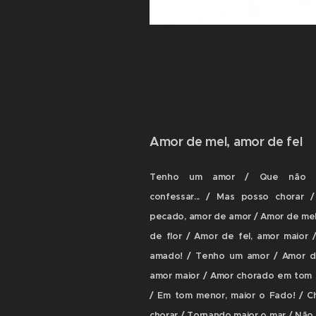
Amor de mel, amor de fel
Tenho um amor / Que não 
confessar... / Mas posso chorar 
pecado, amor de amor / Amor de mel
de flor / Amor de fel, amor maior 
amado! / Tenho um amor / Amor d
amor maior / Amor chorado em tom
/ Em tom menor, maior o Fado! / C
chorar / Tornando maior o mar / Não