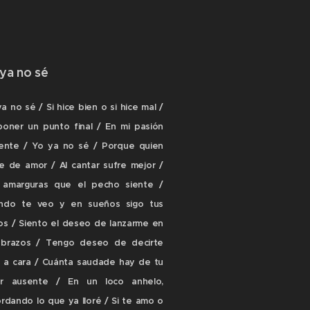
 ya no sé
a no sé / Si hice bien o si hice mal /
poner un punto final / En mi pasión
iente / Yo ya no sé / Porque quien
re de amor / Al cantar sufre mejor /
 amarguras que el pecho siente /
ndo te veo y en sueños sigo tus
os / Siento el deseo de lanzarme en
 brazos / Tengo deseo de decirte
a a cara / Cuánta saudade hay de tu
r ausente / En un loco anhelo,
rdando lo que ya lloré / Si te amo o