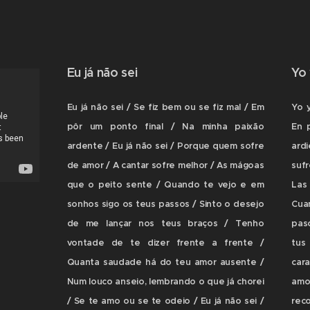
Eu já não sei
Yo
Eu já não sei / Se fiz bem ou se fiz mal / Em
Yo y
pôr um ponto final / Na minha paixão
En 
ardente / Eu já não sei / Porque quem sofre
ard
de amor / A cantar sofre melhor / As mágoas
suf
que o peito sente / Quando te vejo e em
Las
sonhos sigo os teus passos / Sinto o desejo
Cua
de me lançar nos teus braços / Tenho
pas
vontade de te dizer frente a frente /
tus
Quanta saudade há do teu amor ausente /
car
Num louco anseio, lembrando o que já chorei
amo
/ Se te amo ou se te odeio / Eu já não sei /
reco