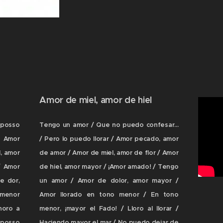
Amor de miel, amor de hiel
posso
Tengo un amor / Que no puedo confesar...
/ Amor
/ Pero lo puedo llorar / Amor pecado, amor
, amor
de amor / Amor de miel, amor de flor / Amor
/ Amor
de hiel, amor mayor / ¡Amor amado! / Tengo
e dor,
un amor / Amor de dolor, amor mayor /
 menor
Amor llorado en tono menor / En tono
horo a
menor, ¡mayor el Fado! / Lloro al llorar /
 posso
Haciendo mayor el mar / No puedo dejar de