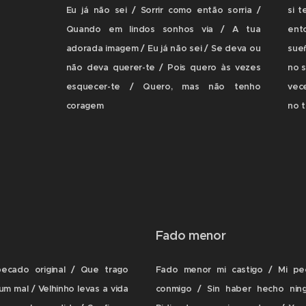
Eu já não sei / Sorrir como então sorria /
si 
Quando em lindos sonhos via / A tua
ent
adorada imagem / Eu já não sei / Se deva ou
sue
não deva querer-te / Pois quero às vezes
no s
esquecer-te / Quero, mas não tenho
vec
coragem
no 
Fado menor
cado original / Que trago
Fado menor mi castigo / Mi pec
m mal / Velhinho levas a vida
conmigo / Sin haber hecho ningú