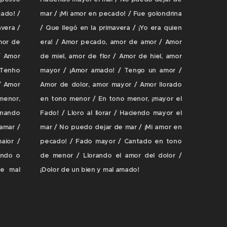
ado! /
mar / ¡Mi amor en pecado! / Fue golondrina
vera /
/ Que llegó en la primavera / ¡Yo era quien
mor de
era! / Amor pecado, amor de amor / Amor
/ Amor
de miel, amor de flor / Amor de hiel, amor
 Tenho
mayor / ¡Amor amado! / Tengo un amor /
/ Amor
Amor de dolor, amor mayor / Amor llorado
menor,
en tono menor / En tono menor, ¡mayor el
rnando
Fado! / Lloro al llorar / Haciendo mayor el
amar /
mar / No puedo dejar de mar / ¡Mi amor en
aior /
pecado! / Fado mayor / Cantado en tono
ando o
de menor / Llorando el amor del dolor /
e mal
¡Dolor de un bien y mal amado!