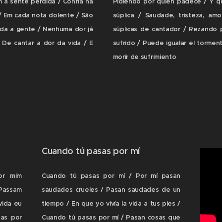
 a sente perdida / Confia na
Pidiendo por quien padece / Y qu
 / Em cada nota dolente / São
súplica / Saudade, tristeza, a
oda a gente / Nenhuma dor já
súplicas de cantador / Rezando 
 De cantar a dor da vida / E
sufrido / Puede igualar el torment
morir de sufrimiento
Cuando tú pasas por mí
or mim
Cuando tú pasas por mí / Por mí pasan
assam
saudades crueles / Pasan saudades de un
vida eu
tiempo / En que yo vivía la vida a tus pies /
sas por
Cuando tú pasas por mí / Pasan cosas que