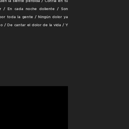
ien la siente perdida / Confía en tu
mor / En cada noche doliente / Son
por toda la gente / Ningún dolor ya
o / De cantar el dolor de la vida / Y