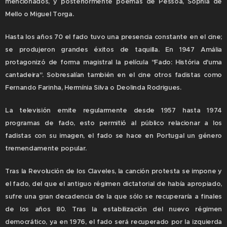
mencionados, y posteriormente poemas de Pessoa, Sophia de
Mello o Miguel Torga.
Hasta los años 70 el fado tuvo una presencia constante en el cine;
se produjeron grandes éxitos de taquilla. En 1947 Amália
protagonizó de forma magistral la película "Fado: História d'uma
cantadeira". Sobresalían también en el cine otros fadistas como
Fernando Farinha, Hermínia Silva o Deolinda Rodrigues.
La televisión emite regularmente desde 1957 hasta 1974
programas de fado, esto permitió al público relacionar a los
fadistas con su imagen, el fado se hace en Portugal un género
tremendamente popular.
Tras la Revolución de los Claveles, la canción protesta se impone y
el fado, del que el antiguo régimen dictatorial de había apropiado,
sufre una gran decadencia de la que sólo se recuperaría a finales
de los años 80. Tras la estabilización del nuevo régimen
democrático, ya en 1976, el fado será recuperado por la izquierda