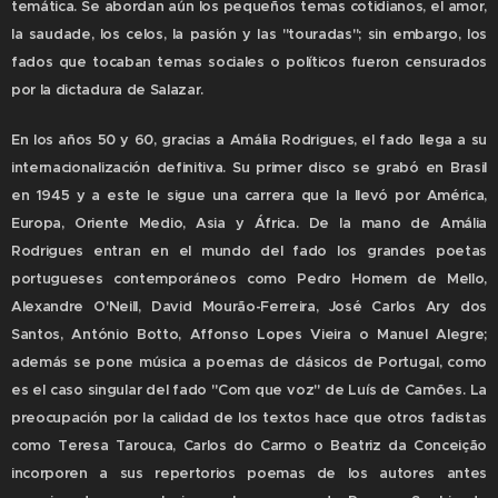
temática. Se abordan aún los pequeños temas cotidianos, el amor,
la saudade, los celos, la pasión y las "touradas"; sin embargo, los
fados que tocaban temas sociales o políticos fueron censurados
por la dictadura de Salazar.
En los años 50 y 60, gracias a Amália Rodrigues, el fado llega a su
internacionalización definitiva. Su primer disco se grabó en Brasil
en 1945 y a este le sigue una carrera que la llevó por América,
Europa, Oriente Medio, Asia y África. De la mano de Amália
Rodrigues entran en el mundo del fado los grandes poetas
portugueses contemporáneos como Pedro Homem de Mello,
Alexandre O'Neill, David Mourão-Ferreira, José Carlos Ary dos
Santos, António Botto, Affonso Lopes Vieira o Manuel Alegre;
además se pone música a poemas de clásicos de Portugal, como
es el caso singular del fado "Com que voz" de Luís de Camões. La
preocupación por la calidad de los textos hace que otros fadistas
como Teresa Tarouca, Carlos do Carmo o Beatriz da Conceição
incorporen a sus repertorios poemas de los autores antes