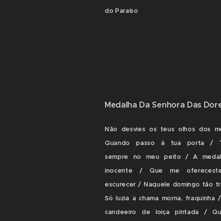
do Paraíso
Medalha Da Senhora Das Dor
Não desvies os teus olhos dos m
Quando passo à tua porta / T
sempre no meu peito / A medal
inocente / Que me oferecest
escurecer / Naquele domingo tão tri
Só luzia a chama morna, fraquinha 
candeeiro de loiça pintada / Q