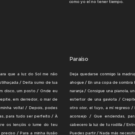
como yo el no tener tiempo.
Paraíso
Para que a luz do Sol me não
Deja quedarse conmigo la madrug
tilhaçada / Deita sumo de lua
ahogue / En una copa de sombra h
 um disco, um posto / Onde eu
naranja / Consigue una pianola, un
repite, em derredor, o mar de
estertor de una gaviota / Crepit
 minha volta! / Depois, podes
otro olor, el tuyo, a mí regreso 
as, para tudo ser perfeito / À
aconsejo / Que enciendas, pa
tre os lençóis o lume do teu
cabecero la luz de tu rodilla / Ent
 preciso / Para a minha ilusão
Puedes partir / Nada más necesito 