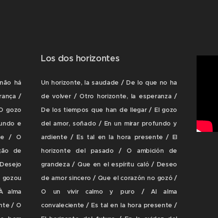
Los dos horizontes
 não há
Un horizonte, la saudade / De lo que no ha
rança /
de volver / Otro horizonte, la esperanza /
O gozo
De los tiempos que han de llegar / El gozo
fundo e
del amor, soñado / En un mirar profundo y
te / O
ardiente / Es tal en la hora presente / El
ção de
horizonte del pasado / O ambición de
 Desejo
grandeza / Que en el espíritu caló / Deseo
o gozou
de amor sincero / Que el corazón no gozó /
À alma
O un vivir calmo y puro / Al alma
nte / O
convaleciente / Es tal en la hora presente /