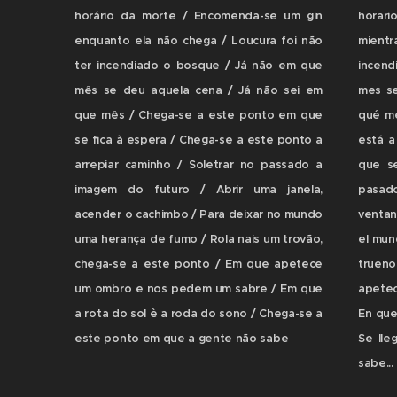
horário da morte / Encomenda-se um gin
horari
enquanto ela não chega / Loucura foi não
mientr
ter incendiado o bosque / Já não em que
incen
mês se deu aquela cena / Já não sei em
mes se
que mês / Chega-se a este ponto em que
qué me
se fica à espera / Chega-se a este ponto a
está a
arrepiar caminho / Soletrar no passado a
que se
imagem do futuro / Abrir uma janela,
pasado
acender o cachimbo / Para deixar no mundo
ventan
uma herança de fumo / Rola nais um trovão,
el mun
chega-se a este ponto / Em que apetece
trueno
um ombro e nos pedem um sabre / Em que
apetec
a rota do sol è a roda do sono / Chega-se a
En que 
este ponto em que a gente não sabe
Se lle
sabe...