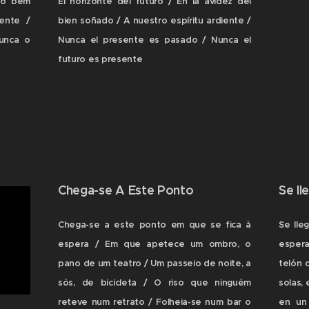
do bem
El horizonte del futuro / En la avidez del
ente /
bien soñado / A nuestro espíritu ardiente /
unca o
Nunca el presente es pasado / Nunca el
futuro es presente
Chega-se A Este Ponto
Se ll
Chega-se a este ponto em que se fica à
Se lle
espera / Em que apetece um ombro, o
esper
pano de um teatro / Um passeio de noite, a
telón 
sós, de bicicleta / O riso que ninguém
solas, 
reteve num retrato / Folheia-se num bar o
en un