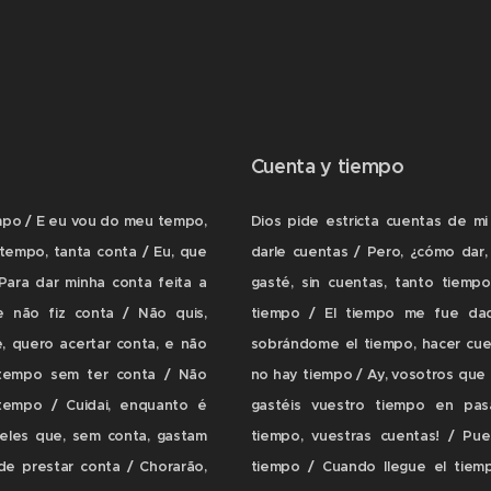
Cuenta y tiempo
mpo / E eu vou do meu tempo,
Dios pide estricta cuentas de m
tempo, tanta conta / Eu, que
darle cuentas / Pero, ¿cómo dar,
Para dar minha conta feita a
gasté, sin cuentas, tanto tiemp
não fiz conta / Não quis,
tiempo / El tiempo me fue dad
, quero acertar conta, e não
sobrándome el tiempo, hacer cuen
tempo sem ter conta / Não
no hay tiempo / Ay, vosotros que 
empo / Cuidai, enquanto é
gastéis vuestro tiempo en pas
ueles que, sem conta, gastam
tiempo, vuestras cuentas! / Pue
e prestar conta / Chorarão,
tiempo / Cuando llegue el tiem