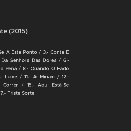
nte (2015)
Se A Este Ponto
/
3.- Conta E
a Da Senhora Das Dores
/
6.-
Da Pena
/
8.- Quando O Fado
.- Lume
/
11.- Ai Miriam
/
12.-
A Correr
/
15.- Aqui Está-Se
17.- Triste Sorte