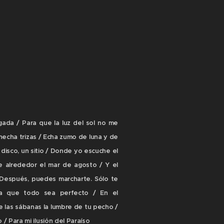
ada / Para que la luz del sol no me
echa trizas / Echa zumo de luna y de
 disco, un sitio / Donde yo escuche el
e alrededor el mar de agosto / Y el
/ Después, puedes marcharte. Sólo te
ra que todo sea perfecto / En el
re las sábanas la lumbre de tu pecho /
/ Para mi ilusión del Paraíso