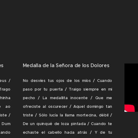
es
Medalla de la Señora de los Dolores
eus /
No desvíes tus ojos de los míos / Cuando
rago
paso por tu puerta / Traigo siempre en mi
hinha
pecho / La medallita inocente / Que me
e ao
ofreciste al oscurecer / Aquel domingo tan
ste /
triste / Sólo lucía la llama mortecina, débil /
/ Dum
De un quinqué de loza pintada / Cuando te
uando
echaste el cabello hacia atrás / Y de tu