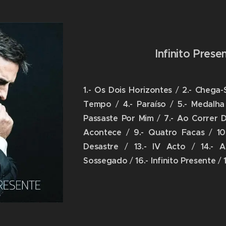
Infinito Prese
1.- Os Dois Horizontes
/
2.- Chega-
Tempo
/
4.- Paraíso
/
5.- Medalh
Passaste Por Mim
/
7.- Ao Correr 
Acontece
/
9.- Quatro Facas
/
10
Desastre
/
13.- IV Acto
/
14.- 
Sossegado
/
16.- Infinito Presente
/