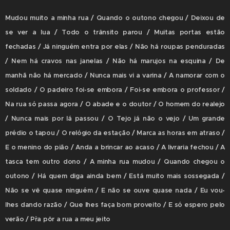
Mudou muito a minha rua / Quando o outono chegou / Deixou de
se ver a lua / Todo o trânsito parou / Muitas portas estão
fechadas / Já ninguém entra por elas / Não há roupas penduradas
/ Nem há cravos nas janelas / Não há marujos na esquina / De
manhã não há mercado / Nunca mais vi a varina / A namorar com o
soldado / O padeiro foi-se embora / Foi-se embora o professor /
Na rua só passa agora / O abade e o doutor / O homem do realejo
/ Nunca mais por lá passou / O Tejo já não o vejo / Um grande
prédio o tapou / O relógio da estação / Marca as horas em atraso /
E o menino do pião / Anda a brincar ao acaso / A livraria fechou / A
tasca tem outro dono / A minha rua mudou / Quando chegou o
outono / Há quem diga ainda bem / Está muito mais sossegada /
Não se vê quase ninguém / E não se ouve quase nada / Eu vou-
lhes dando razão / Que lhes faça bom proveito / E só espero pelo
verão / P`ra pôr a rua a meu jeito