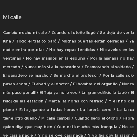
Mi calle
Cambió mucho mi calle / Cuando el otoño llegó / Se dejó de ver la
luna / Todo el tráfico paró / Muchas puertas están cerradas / Ya
nadie entra por ellas / No hay ropas tendidas / Ni claveles en las
ventanas / No hay marinos en la esquina / Por la mañana no hay
mercado / Nunca más vi a la pescadera / Enamorando al soldado /
El panadero se marchó / Se marcho el profesor / Por la calle sólo
pasan ahora / El abad y el doctor / El hombre del organillo / Nunca
más pasó por allí / El Tajo ya no lo veo / Un gran edificio lo tapó / El
reloj de las estación / Marca las horas con retraso / Y el niño del
piano / Esta jugando a todas horas / La librería cerró / La tasca
tiene otro dueño / Mi callé cambió / Cuando llegó el otoño / Habrá
quien diga que muy bien / Que está mucho más tranquila / No se
ve casi a nadie / Y no se oye casi nada / Y yo les doy la razón /