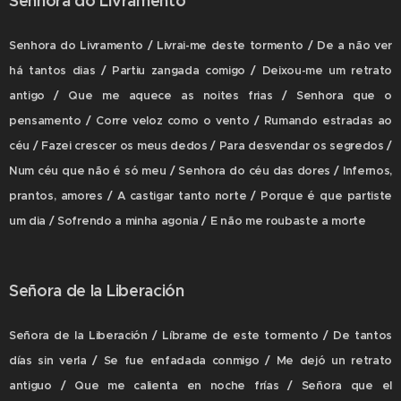
Senhora do Livramento
Senhora do Livramento / Livrai-me deste tormento / De a não ver
há tantos dias / Partiu zangada comigo / Deixou-me um retrato
antigo / Que me aquece as noites frias / Senhora que o
pensamento / Corre veloz como o vento / Rumando estradas ao
céu / Fazei crescer os meus dedos / Para desvendar os segredos /
Num céu que não é só meu / Senhora do céu das dores / Infernos,
prantos, amores / A castigar tanto norte / Porque é que partiste
um dia / Sofrendo a minha agonia / E não me roubaste a morte
Señora de la Liberación
Señora de la Liberación / Líbrame de este tormento / De tantos
días sin verla / Se fue enfadada conmigo / Me dejó un retrato
antiguo / Que me calienta en noche frías / Señora que el