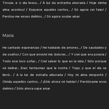
Trouxe, e o dia levou... / À luz da estranha alvorada / Hoje minha
alma acordou! / Esquece aqueles cantos... / Só agora sei falar! /
Perdoa-me esses delírios... / Só agora soube amar
Maria
He cantado esperanzas / He hablado de amores... / De saudades y
de sueños / Con que envolví mis dolores... / Y creí que era poesía /
Todo ese loco soñar... / Creí saber lo que es la vida / Sólo porque
sé delirar... Eran fantasmas que la noche / Trajo, y que el día se
llevó... / A la luz de extraña alborada / Hoy mi alma despertó /
Olvida aquellos cantos... / ¡Sólo ahora sé hablar! / Perdóname esos
delirios / Sólo ahora supe amar