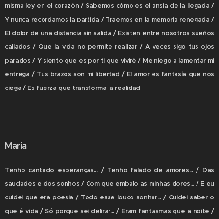
misma ley en el corazón / Sabemos cómo es el ansia de la llegada /
Y nunca recordamos la partida / Traemos en la memoria renegada /
El dolor de una distancia sin salida / Existen entre nosotros sueños
callados / Que la vida no permite realizar / A veces sigo tus ojos
parados / Y siento que es por ti que viviré / Me niego a lamentar mi
entrega / Tus brazos son mi libertad / El amor es fantasía que nos
ciega / Es fuerza que transforma la realidad
Maria
Tenho cantado esperanças... / Tenho falado de amores... / Das
saudades e dos sonhos / Com que embalo as minhas dores... / E eu
cuidei que era poesia / Todo esse louco sonhar... / Cuidei saber o
que é vida / Só porque sei delirar... / Eram fantasmas que a noite /