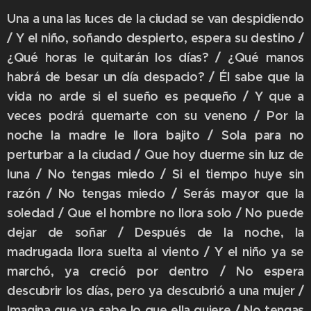
Una a una las luces de la ciudad se van despidiendo
/ Y el niño, soñando despierto, espera su destino /
¿Qué horas le quitarán los días? / ¿Qué manos
habrá de besar un día despacio? / Él sabe que la
vida no arde si el sueño es pequeño / Y que a
veces podrá quemarte con su veneno / Por la
noche la madre le llora bajito / Sola para no
perturbar a la ciudad / Que hoy duerme sin luz de
luna / No tengas miedo / Si el tiempo huye sin
razón / No tengas miedo / Serás mayor que la
soledad / Que el hombre no llora solo / No puede
dejar de soñar / Después de la noche, la
madrugada llora suelta al viento / Y el niño ya se
marchó, ya creció por dentro / No espera
descubrir los días, pero ya descubrió a una mujer /
Imagina que ya sabe lo que ella quiere / No tengas