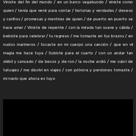
Viniste del fin del mundo / en un barco vagabundo / viniste como
quien / tenía que venir para contar / historias y verdades / deseos
y cariños / promesas y mentiras de quien / de puerto en puerto se
hace amar / Viniste de repente / con la mirada tan suave y cálida /
bebiste para celebrar / tu regreso / me tomaste en tus brazos / en
nudos marineros / tocaste en mi cuerpo una canción / que en vil
magia me hace tuya / Subiste para el cuarto / con un andar tan
débil y cansado / de besos y de ron / la noche ardió / me cubrí de
tatuajes / me disolví en viajes / con pólvora y perdones tomaste /
mi navío que ahora es tuyo