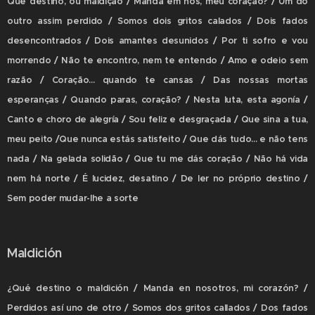
Que destino, ou maldição / Manda em nós, meu coração? / Um do
outro assim perdido / Somos dois gritos calados / Dois fados
desencontrados / Dois amantes desunidos / Por ti sofro e vou
morrendo / Não te encontro, nem te entendo / Amo e odeio sem
razão / Coração... quando te cansas / Das nossas mortas
esperanças / Quando paras, coração? / Nesta luta, esta agonía /
Canto e choro de alegría / Sou feliz e desgraçada / Que sina a tua,
meu peito /Que nunca estás satisfeito / Que dás tudo... e não tens
nada / Na gelada solidão / Que tu me dás coração / Não há vida
nem há norte / É lucidez, desatino / De ler no próprio destino /
Sem poder mudar-lhe a sorte
Maldición
¿Qué destino o maldición / Manda en nosotros, mi corazón? /
Perdidos así uno de otro / Somos dos gritos callados / Dos fados