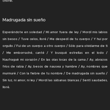
chorei.
Madrugada sin sueño
Esperándote en soledad / Mi amor fuera de ley / Mordí mis labios
sin besos / Tuve celos, lloré / Me despedí de tu cuerpo / Y hui por
orgullo / Fui de un cuerpo a otro cuerpo / Sólo para olvidarme de ti
/ Me emborraché, canté / Y busqué estrellas en el lodo /
Naufragué mi corazón / En las olas locas de la cama / Ay, abrazos
fríos de rabia / Ay, besos de nausea y hambre / Ay, nombres que
murmuré / Con la fiebre de tu nombre / De madrugada sin sueño /
Sin luz, ni amor, ni ley / Mordí las sábanas blancas / Sentí saudades,
lloré.