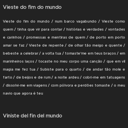
Vieste do fim do mundo
Vieste do fim do mundo / num barco vagabundo / Vieste como
quem / tinha que vir para contar / histórias e verdades / vontades
e carinhos / promessas e mentiras de quem / de porto em porto
amar se faz / Vieste de repente / de olhar tão meigo e quente /
bebeste a celebrar / a volta tua / tomaste'me em teus braços / em
marinheiros laços / tocaste no meu corpo uma canção / que em vil
magia me fez tua / Subiste para o quarto / de andar tão mole e
farto / de beijos e de rum / a noite ardeu / cobri-me em tatuagens
/ dissolvi-me em viagens / com pólvora e perdões tomaste / o meu
navio que agora é teu
Viniste del fin del mundo