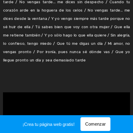
tarde / No vengas tarde... me dices sin despecho / Cuando tu
corazón arde en la hoguera de los celos / No vengas tarde... me
dices desde la ventana / Y yo vengo siempre más tarde porque no
sé huir de ella / Tú sabes bien que voy con otra mujer / Que ella
me retiene también / Y yo sólo hago lo que ella quiere / Sin alegría,
lo confieso, tengo miedo / Que tú me digas un día / Mi amor, no
vengas pronto / Por ironía, pues nunca sé dónde vas / Que yo
llegue pronto un día y sea demasiado tarde
Comenzar
¡Crea tu página web gratis!