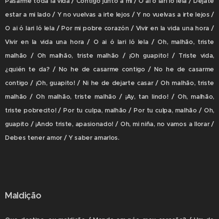
Pasarme toda la vida / Contigo junto a mí / O ai ó lari ló lela / Déjate
estar a mi lado / Y no vuelvas a irte lejos / Y no vuelvas a irte lejos /
O ai ó lari ló lela / Por mi pobre corazón / Vivir en la vida una hora /
Vivir en la vida una hora / O ai ó lari ló lela / Oh, malhão, triste
malhão / Oh malhão, triste malhão / ¡Oh guapito! / Triste vida,
¿quién te da? / No he de casarme contigo / No he de casarme
contigo / ¡Oh, guapito! / Ni he de dejarte casar / Oh malhão, triste
malhão / Oh malhão, triste malhão / ¡Ay, tan lindo! / Oh, malhão,
triste pobrecito! / Por tu culpa, malhão / Por tu culpa, malhão / Oh,
guapito / ¡Ando triste, apasionado! / Oh, mi niña, no vamos a llorar /
Debes tener amor / Y saber amarlos.
Maldição