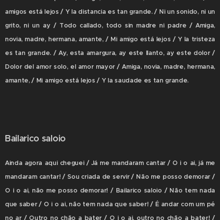
amigos está lejos / Y la distancia es tan grande. / Ni un sonido, ni un
grito, ni un ay / Todo callado, todo sin madre ni padre / Amiga,
novia, madre, hermana, amante, / Mi amigo está lejos / Y la tristeza
es tan grande. / Ay, esta amargura, ay este llanto, ay este dolor /
Dolor del amor solo, el amor mayor / Amiga, novia, madre, hermana,
amante, / Mi amigo está lejos / Y la saudade es tan grande.
Bailarico saloio
Ainda agora aqui cheguei / Já me mandaram cantar / O i o ai, já me
mandaram cantar! / Sou criada de servir / Não me posso demorar /
O i o ai, não me posso demorar! / Bailarico saloio / Não tem nada
que saber / O i o ai, não tem nada que saber! / É andar com um pé
no ar / Outro no chão a bater / O i o ai, outro no chão a bater! /