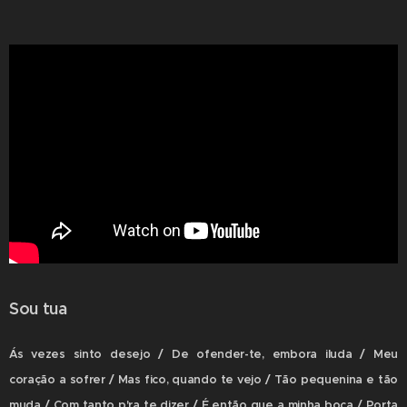
Sou tua
Ás vezes sinto desejo / De ofender-te, embora iluda / Meu
coração a sofrer / Mas fico, quando te vejo / Tão pequenina e tão
muda / Com tanto p'ra te dizer / É então que a minha boca / Porta