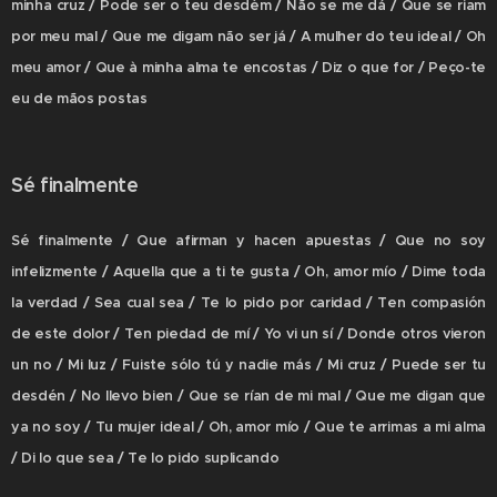
minha cruz / Pode ser o teu desdém / Não se me dá / Que se riam
por meu mal / Que me digam não ser já / A mulher do teu ideal / Oh
meu amor / Que à minha alma te encostas / Diz o que for / Peço-te
eu de mãos postas
Sé finalmente
Sé finalmente / Que afirman y hacen apuestas / Que no soy
infelizmente / Aquella que a ti te gusta / Oh, amor mío / Dime toda
la verdad / Sea cual sea / Te lo pido por caridad / Ten compasión
de este dolor / Ten piedad de mí / Yo vi un sí / Donde otros vieron
un no / Mi luz / Fuiste sólo tú y nadie más / Mi cruz / Puede ser tu
desdén / No llevo bien / Que se rían de mi mal / Que me digan que
ya no soy / Tu mujer ideal / Oh, amor mío / Que te arrimas a mi alma
/ Di lo que sea / Te lo pido suplicando