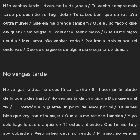
Não venhas tarde... dizes-me tu da janela / Eu venho sempre mais
tarde porque não sei fugir dela / Tu sabes bem que eu vou p'ra
outra mulher / Que ela me prende também / Que eu só faço o que
ela quer / Sem alegria, eu confesso, tenho medo / Que tu me digas
um dia / Meu amor não venhas cedo / Por ironia, pois nunca sei
onde vais / Que eu chegue cedo algum dia e seja tarde demais
No vengas tarde
No vengas tarde... me dices tú con cariño / Sin hacer jamás alarde
de lo que pides bajito / No vengas tarde... yo pido a Dios que en el
fin / Tu corazón aún guarde un poco de amor por mí / Tú sabes
bien que voy con otra mujer / Que ella me retiene también / Y yo
sólo hago lo que ella quiere / Tú estás sintiendo / Que te miento y
soy cobarde / Pero sabes decir sonriendo / Mi amor, no vengas