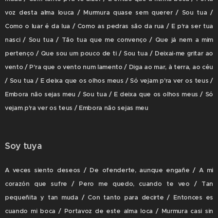
voz desta alma louca / Murmura quase sem querer / Sou tua /
Como o luar é da lua / Como as pedras são da rua / E p'ra ser tua
nasci / Sou tua / Tão tua que me convenço / Que já nem a mim
pertenço / Que sou um pouco de ti / Sou tua / Deixai-me gritar ao
vento / P'ra que o vento num lamento / Diga ao mar, à terra, ao céu
/ Sou tua / E deixa que os olhos meus / Só vejam p'ra ver os teus /
Embora não sejas meu / Sou tua / E deixa que os olhos meus / Só
vejam p'ra ver os teus / Embora não sejas meu
Soy tuya
A veces siento deseos / De ofenderte, aunque engañe / A mi
corazón que sufre / Pero me quedo, cuando te veo / Tan
pequeñita y tan muda / Con tanto para decirte / Entonces es
cuando mi boca / Portavoz de este alma loca / Murmura casi sin