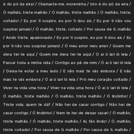
é do pó da eira! / Chamaste-me, moreninha / Isto é do pó da eira /
Ó malhão, triste malhão / Ó malhão, triste malhão / Ó malhão, triste,
coitado! / Eu por ti suspiro, eu por ti dou ais / Eu por ti não vou
suspirar jamais! / Ó malhão, triste, coitado / Por causa de ti, malhão
/ Ando triste, apaixonado / Eu por ti suspiro, eu por ti dou ais / Eu
por ti não vou suspirar jamais! / Ó meu amor meu amor / Quem me
dera ter-te aquí / Quem me dera ter-te aquí / Ó ai ó lari ló lela /
Passar toda a minha vida / Contigo ao pé de mim / Ó ai ó lari ló lela
/ Deixa-te estar a meu lado / E não mais te vás embora / E não
mais te vás embora / Ó ai ó lari ló lela / Pró meu coração coitado /
Viver na vida uma hora / Viver na vida uma hora / Ó ai ó lari ló lela /
Ó malhão, triste malhão / Ó malhão, triste malhão / Ó lindinho! /
Triste vida, quem te dá? / Não hei de casar contigo / Não hei de
casar contigo / Ó lindinho! / Nem te hei de deixar casar! / Ó malhão,
triste malhão / Ó malhão, triste malhão / Ai, tão lindo! / Ó, malhão,
triste coitado! / Por causa de ti, malhão / Por causa de ti, malhão /