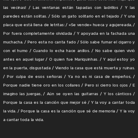
las vecinas! / Las ventanas están tapadas con ladrillos / Y las
paredes están solitas. / Sólo un gato solitario en el tejado / Y una
placa que está llena de letritas: / «Se vende» hueca y agujereada, /
Por fuera completamente olvidada / Y apoyada en la fachada una
muchacha. / Pero esta no canta fado / Sólo sabe fumar el cigarro y
con el humo / Cuando lo echa hace anillos. / No sabe quien vivió
antes en aquel lugar / O quien fue Mariquinhas. / Y aquí estoy yo
en la puerta, disgustada / Viendo la casa que está muerta y ruinas.
/ Por culpa de esos señoras / Ya no es ni casa de empeños, /
Porque nadie tiene oro en los collares / Pero si cierro los ojos / E
imagino las juergas, / Aún se oyen las guitarras / Y los cánticos /
Porque la casa es la canción que mejor sé / Y la voy a cantar toda
la vida. / Porque la casa es la canción que sé de memoria / Y la voy
a cantar toda la vida.