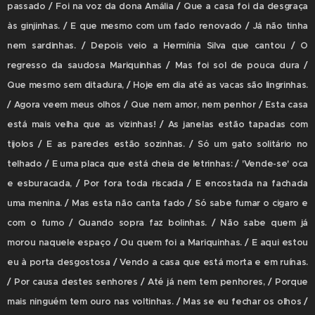
passado / Foi na voz da dona Amália / Que a casa foi da desgraça
às ginjinhas. / E que mesmo com um fado renovado / Já não tinha
nem sardinhas. / Depois veio a Hermínia Silva que cantou / O
regresso da saudosa Mariquinhas / Mas foi sol de pouca dura /
Que mesmo sem ditadura, / Hoje em dia até as vacas são lingrinhas.
/ Agora veem meus olhos / Que nem amor, nem penhor / Esta casa
está mais velha que as vizinhas! / As janelas estão tapadas com
tijolos / E as paredes estão sozinhas. / Só um gato solitário no
telhado / E uma placa que está cheia de letrinhas: / 'Vende-se' oca
e esburacada, / Por fora toda riscada / E encostada na fachada
uma menina. / Mas esta não canta fado / Só sabe fumar o cigaro e
com o fumo / Quando sopra faz bolinhas. / Não sabe quem já
morou naquele espaço / Ou quem foi a Mariquinhas. / E aqui estou
eu à porta desgostosa / Vendo a casa que está morta e em ruínas.
/ Por causa destes senhores / Até já nem tem penhores, / Porque
mais ninguém tem ouro nas voltinhas. / Mas se eu fechar os olhos /