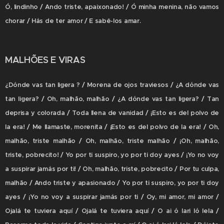
Ó, lindinho / Ando triste, apaixonado! / Ó minha menina, não vamos
chorar / Hás de ter amor / E sabê-los amar.
MALHÕES E VIRAS
¿Dónde vas tan ligera ? / Morena de ojos traviesos / ¿A dónde vas
tan ligera? / Oh, malhão, malhão / ¿A dónde vas tan ligera? / Tan
deprisa y colorada / Toda llena de vanidad / ¡Esto es del polvo de
la era! / Me llamaste, morenita / ¡Esto es del polvo de la era! / Oh,
malhão, triste malhão / Oh, malhão, triste malhão / ¡Oh, malhão,
triste, pobrecito! / Yo por ti suspiro, yo por ti doy ayes / ¡Yo no voy
a suspirar jamás por ti! / Oh, malhão, triste, pobrecito / Por tu culpa,
malhão / Ando triste y apasionado / Yo por ti suspiro, yo por ti doy
ayes / ¡Yo no voy a suspirar jamás por ti / Oy, mi amor, mi amor /
Ojalá te tuviera aquí / Ojalá te tuviera aquí / O ai ó lari ló lela /