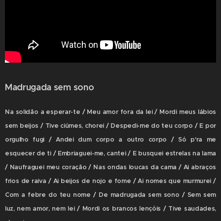
Madrugada sem sono
Na solidão a esperar-te / Meu amor fora da lei / Mordi meus lábios
sem beijos / Tive ciúmes, chorei / Despedi-me do teu corpo / E por
orgulho fugi / Andei dum corpo a outro corpo / Só p'ra me
esquecer de ti / Embriaguei-me, cantei / E busquei estrelas na lama
/ Naufraguei meu coração / Nas ondas loucas da cama / Ai abraços
frios de raiva / Ai beijos de nojo e fome / Ai nomes que murmurei /
Com a febre do teu nome / De madrugada sem sono / Sem sem
luz, nem amor, nem lei / Mordi os brancos lençóis / Tive saudades,