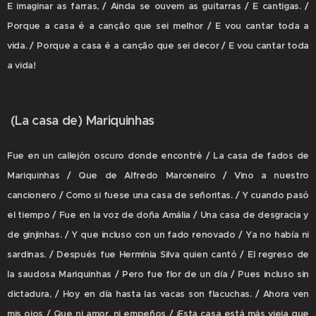
E imaginar as farras, / Ainda se ouvem as guitarras / E cantigas. /
Porque a casa é a canção que sei melhor / E vou cantar toda a
vida. / Porque a casa é a canção que sei decor / E vou cantar toda
a vida!
(La casa de) Mariquinhas
Fue en un callejón oscuro donde encontré / La casa de fados de
Mariquinhas / Que de Alfredo Marceneiro / Vino a nuestro
cancionero / Como si fuese una casa de señoritas. / Y cuando pasó
el tiempo / Fue en la voz de doña Amália / Una casa de desgracia y
de ginjinhas. / Y que incluso con un fado renovado / Ya no había ni
sardinas. / Después fue Hermínia Silva quien cantó / El regreso de
la saudosa Mariquinhas / Pero fue flor de un día / Pues incluso sin
dictadura, / Hoy en día hasta las vacas son flacuchas. / Ahora ven
mis ojos / Que ni amor, ni empeños / ¡Esta casa está más vieja que