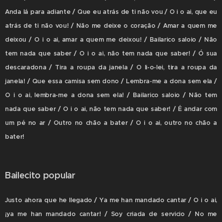
Anda lá para adiante / Que eu atrás de ti não vou / O i o ai, que eu
atrás de ti não vou! / Não me deixe o coração / Amar a quem me
deixou / O i o ai, amar a quem me deixou! / Bailarico saloio / Não
tem nada que saber / O i o ai, não tem nada que saber! / Ó sua
descaradona / Tira a roupa da janela / O li-o-lei, tira a roupa da
janela! / Que essa camisa sem dono / Lembra-me a dona sem ela /
O i o ai, lembra-me a dona sem ela! / Bailarico saloio / Não tem
nada que saber / O i o ai, não tem nada que saber! / É andar com
um pé no ar / Outro no chão a bater / O i o ai, outro no chão a
bater!
Bailecito popular
Justo ahora que he llegado / Ya me han mandado cantar / O i o ai,
¡ya me han mandado cantar! / Soy criada de servicio / No me