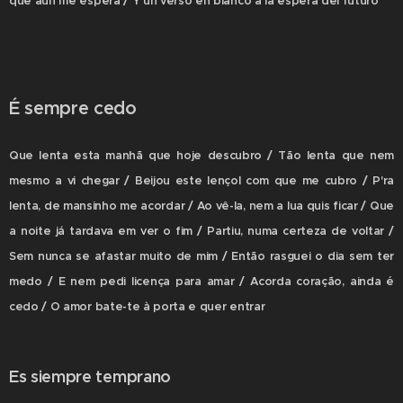
que aún me espera / Y un verso en blanco a la espera del futuro
É sempre cedo
Que lenta esta manhã que hoje descubro / Tão lenta que nem
mesmo a vi chegar / Beijou este lençol com que me cubro / P'ra
lenta, de mansinho me acordar / Ao vê-la, nem a lua quis ficar / Que
a noite já tardava em ver o fim / Partiu, numa certeza de voltar /
Sem nunca se afastar muito de mim / Então rasguei o dia sem ter
medo / E nem pedi licença para amar / Acorda coração, ainda é
cedo / O amor bate-te à porta e quer entrar
Es siempre temprano