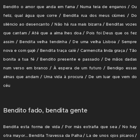
Bendito o amor que anda em fama / Numa teia de enganos / Ou
feliz, qual água que corre / Bendita rua dos meus ciúmes / Do
silêncio ao desencanto / Não há rua mais bizarra / Benditas vozes
que cantam / Até que a alma lhes doa / Pois foi Deus que os fez
assim / Bendita velha tendinha / De uma velha Lisboa / Sempre
nova e com gajê / Bendita traça calé / Carmencita linda graça / Tão
bonita a tua fé / Bendito presente e passado / De mãos dadas
num verso em branco / À espera de um futuro / Bendigo essas
almas que andam / Uma vida à procura / De um luar que vem do
céu
Bendito fado, bendita gente
Bendita esta forma de vida / Por más extraña que sea / No hay
otra mayor... Bendita Travessa da Palha / La de unos ojos pícaros /