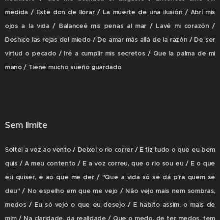
medida / Este don de llorar / La muerte de una ilusión / Abrí mis
ojos a la vida / Balanceé mis penas al mar / Lavé mi corazón /
Deshice las rejas del miedo / De amar más allá de la razón / De ser
virtud o pecado / Iré a cumplir mis secretos / Que la palma de mi
mano / Tiene mucho sueño guardado
Sem limite
Soltei a voz ao vento / Deixei o rio correr / E fiz tudo o que eu bem
quis / A meu contento / E a voz correu, que o rio sou eu / E o que
eu quiser, e ao que me der / "Que a vida só se dá p'ra quem se
deu" / No espelho em que me vejo / Não vejo mais nem sombras,
medos / Eu só vejo o que eu desejo / E habito assim, o mais de
mim / Na claridade, da realidade / Que o medo, de ter medos, tem