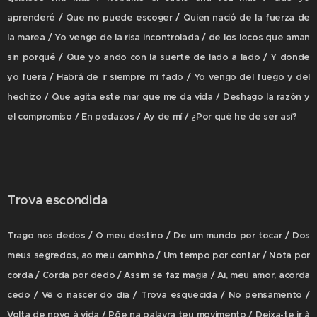
aprenderé / Que no puede escoger / Quien nació de la fuerza de
la marea / Yo vengo de la risa incontrolada / de los locos que aman
sin porqué / Que yo ando con la suerte de lado a lado / Y donde
yo fuera / Habrá de ir siempre mi fado / Yo vengo del fuego y del
hechizo / Que agita este mar que me da vida / Deshago la razón y
el compromiso / En pedazos / Ay de mí / ¿Por qué he de ser así?
Trova escondida
Trago nos dedos / O meu destino / De um mundo por tocar / Dos
meus segredos, ao meu caminho / Um tempo por contar / Nota por
corda / Corda por dedo / Assim se faz magia / Ai, meu amor, acorda
cedo / Vê o nascer do dia / Trova esquecida / No pensamento /
Volta de novo à vida / Põe na palavra teu movimento / Deixa-te ir à