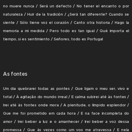
no muere nunca / Será un defecto / No tener el encanto o por
naturaleza / Huir de la tradición / ¿Será tan diferente? Cuando se
siente / Sólo tiene voz el corazón / Canto otra historia / Hago la
memoria a mi medida / Pero todo es tan igual / Qué importa el
tiempo, si es sentimiento / Señores, todo es Portugal
As fontes
Um dia quebrarei todas as pontes / Que ligam o meu ser, vivo e
total / À agitação do mundo irreal / E calma subirei até às fontes /
Irei até às fontes onde mora / A plenitude, o límpido esplendor /
Que me foi prometido em cada hora / E na face incompleta do
amor / Irei beber a luz e o amanhecer / Irei beber a voz dessa
promessa / Que às vezes como um voo me atravessa / E nela