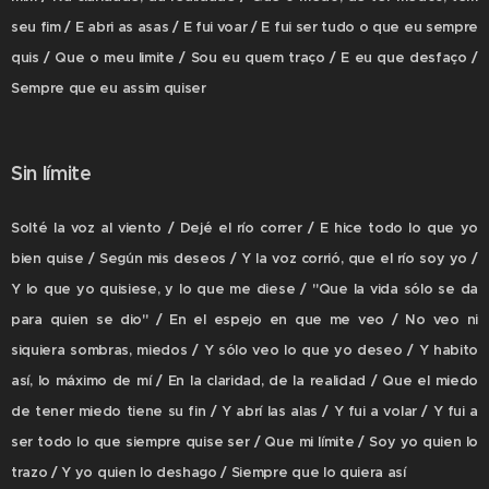
seu fim / E abri as asas / E fui voar / E fui ser tudo o que eu sempre
quis / Que o meu limite / Sou eu quem traço / E eu que desfaço /
Sempre que eu assim quiser
Sin límite
Solté la voz al viento / Dejé el río correr / E hice todo lo que yo
bien quise / Según mis deseos / Y la voz corrió, que el río soy yo /
Y lo que yo quisiese, y lo que me diese / "Que la vida sólo se da
para quien se dio" / En el espejo en que me veo / No veo ni
siquiera sombras, miedos / Y sólo veo lo que yo deseo / Y habito
así, lo máximo de mí / En la claridad, de la realidad / Que el miedo
de tener miedo tiene su fin / Y abrí las alas / Y fui a volar / Y fui a
ser todo lo que siempre quise ser / Que mi límite / Soy yo quien lo
trazo / Y yo quien lo deshago / Siempre que lo quiera así