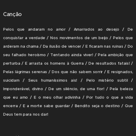
Canção
Pelos que andaram no amor / Amarrados ao desejo / De
conquistar a verdade / Nos movimentos de um beijo / Pelos que
arderam na chama / Da ilusão de vencer / E ficaram nas ruinas / Do
seu falhado heroísmo / Tentando ainda viver! / Pela ambição que
perturba / E arrasta os homens à Guerra / De resultados fatais! /
Pelas lágrimas serenas / Dos que não sabem sorrir / E resignados,
suicidam / Seus humaníssimos ais! / Pelo mistério subtil /
Imponderável, divino / De um silêncio, de uma flor! / Pela beleza
que eu amo / E o meu olhar adivinha / Por tudo o que a vida
encerra / E a morte sabe guardar / Bendito seja o destino / Que
Deus tem para nos dar!