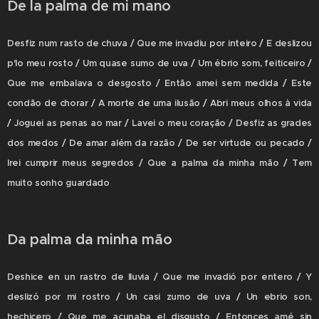
De la palma de mi mano
Desfiz num rasto de chuva / Que me invadiu por inteiro / E deslizou
p'lo meu rosto / Um quase sumo de uva / Um ébrio som, feiticeiro /
Que me embalava o desgosto / Então amei sem medida / Este
condão de chorar / A morte de uma ilusão / Abri meus olhos à vida
/ Joguei as penas ao mar / Lavei o meu coração / Desfiz as grades
dos medos / De amar além da razão / De ser virtude ou pecado /
Irei cumprir meus segredos / Que a palma da minha mão / Tem
muito sonho guardado
Da palma da minha mão
Deshice en un rastro de lluvia / Que me invadió por entero / Y
deslizó por mi rostro / Un casi zumo de uva / Un ebrio son,
hechicero / Que me acunaba el disgusto / Entonces amé sin