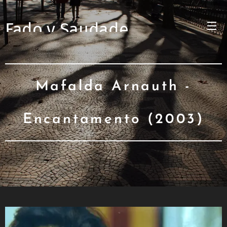
Fado y Saudade
Mafalda Arnauth -
Encantamento (2003)