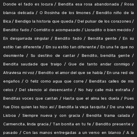
Donde el fado es locura / Bendita esa rosa abandonada / Rosa
blanca delicada / O Rosinha de los limones / Bendito niño de la
Bica / Bendigo la historia que queda / Del pulsar de los corazones /
Bendito fado / Corridito o acompasado / Lloradito o bien mecido /
En desgarrada singular / Bendito fado / Bendita gente / En su
estilo tan diferente / Em su estilo tan diferente / En una fe que no
desmiente / Su destino de cantar / Bendito, bendita gente /
Bendita saudade que traigo / Que de tanto andar conmigo /
Atraviesa mi voz / Bendito el amor del que se habla / En una red de
engaños / O feliz como agua que corre / Benditas calles de mis
celos / Del silencio al desencanto / No hay calle más extraña /
Benditas voces que cantan / Hasta que el alma les duela / Pues
fue Dios quien las hizo así / Bendita la vieja tasquita / De una vieja
Lisboa / Siempre nueva y con gracia / Bendita trama calada /
Carmencita, linda gracia / Tan bonita en tu fe / Bendito presente y
pasado / Con las manos entregadas a un verso en blanco / A la