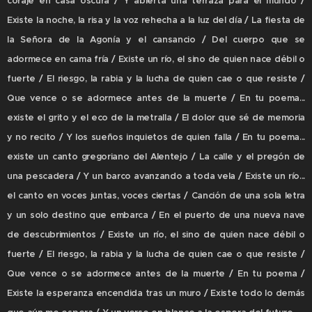
coraje en casa oscura / Y abierta una terraza para el mundo /
Existe la noche, la risa y la voz rehecha a la luz del día / La fiesta de
la Señora de la Agonía y el cansancio / Del cuerpo que se
adormece en cama fría / Existe un río, el sino de quien nace débil o
fuerte / El riesgo, la rabia y la lucha de quien cae o que resiste /
Que vence o se adormece antes de la muerte / En tu poema...
existe el grito y el eco de la metralla / El dolor que sé de memoria
y no recito / Y los sueños inquietos de quien falla / En tu poema...
existe un canto gregoriano del Alentejo / La calle y el pregón de
una pescadera / Y un barco avanzando a toda vela / Existe un río...
el canto en voces juntas, voces ciertas / Canción de una sola letra
y un solo destino que embarca / En el puerto de una nueva nave
de descubrimientos / Existe un río, el sino de quien nace débil o
fuerte / El riesgo, la rabia y la lucha de quien cae o que resiste /
Que vence o se adormece antes de la muerte / En tu poema /
Existe la esperanza encendida tras un muro / Existe todo lo demás