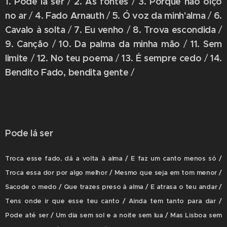
1. Pode lá ser
2. As fontes
3. Porque não oiço
/
/
no ar
4. Fado Arnauth
5. Ó voz da minh'alma
6.
/
/
/
Cavalo à solta
7. Eu venho
8. Trova escondida
/
/
/
9. Canção
10. Da palma da minha mão
11. Sem
/
/
limite
12. No teu poema
13. É sempre cedo
14.
/
/
/
Bendito Fado, bendita gente
/
Pode lá ser
Troca esse fado, dá a volta à alma / E faz um canto menos só /
Troca essa dor por algo melhor / Mesmo que seja em tom menor /
Sacode o medo / Que trazes preso à alma / E atrasa o teu andar /
Tens onde ir que esse teu canto / Ainda tem tanto para dar /
Pode até ser / Um dia sem sol e a noite sem lua / Mas Lisboa sem