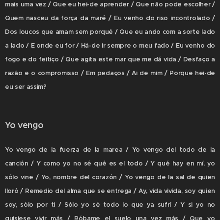
mais uma vez / Que eu hei-de aprender / Que não pode escolher /
Quem nasceu da força da maré / Eu venho do riso incontrolado /
Dos loucos que amam sem porquê / Que eu ando com a sorte lado
a lado / E onde eu for / Há-de ir sempre o meu fado / Eu venho do
fogo e do feitiço / Que agita este mar que me dá vida / Desfaço a
razão e o compromisso / Em pedaços / Ai de mim / Porque hei-de
eu ser assim?
Yo vengo
Yo vengo de la fuerza de la marea / Yo vengo del todo de la
canción / Y como yo no sé qué es el todo / Y qué hay en mí, yo
sólo vine / Yo, nombre del corazón / Yo vengo de la sal de quien
lloró / Remedio del alma que se entrega / Ay, vida vivida, soy quien
soy, sólo por ti / Sólo yo sé todo lo que ya sufrí / Y si yo no
quisiese vivir más / Róbame el suelo una vez más / Que yo