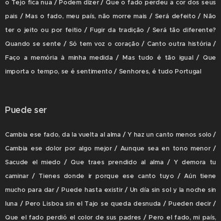
o Tejo fica nua / Podem dizer / Que o fado perdeu a cor dos seus
pais / Mas o fado, meu país, não morre mais / Será defeito / Não
ter o jeito ou por feitio / Fugir da tradição / Será tão diferente?
Quando se sente / Só tem voz o coração / Canto outra história /
Faço a memória à minha medida / Mas tudo é tão igual / Que
importa o tempo, se é sentimento / Senhores, é tudo Portugal
Puede ser
Cambia ese fado, da la vuelta al alma / Y haz un canto menos solo /
Cambia ese dolor por algo mejor / Aunque sea en tono menor /
Sacude el miedo / Que traes prendido al alma / Y demora tu
caminar / Tienes donde ir porque ese canto tuyo / Aún tiene
mucho para dar / Puede hasta existir / Un día sin sol y la noche sin
luna / Pero Lisboa sin el Tajo se queda desnuda / Pueden decir /
Que el fado perdió el color de sus padres / Pero el fado, mi país,