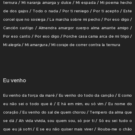
ternura / Mi naranja amarga y dulce / Mi espada / Mi poema hecho
de dos gajos / Todo o nada / Por ti reniego / Por ti acepto / Este
corcel que no sosiega / La marcha sobre mi pecho / Por eso digo /
Canción castigo / Almendra amargor cuerpo alma amante amigo /
Por eso canto / Por eso digo / Porche casa cama arca de mi trigo /
Mi alegría / Mi amargura / Mi coraje de correr contra la ternura
Eu venho
Eu venho da força da maré / Eu venho do todo da canção / E como
eu não sei o todo que é / E há em mim, eu só vim / Eu nome do
coração / Eu venho do sal de quem chorou / Tempero da alma que
se dá / Ah vida vivida, sou quem sou, só por ti / Só eu sei tudo o
que eu já sofri / E se eu não quiser mais viver / Rouba-me o chão