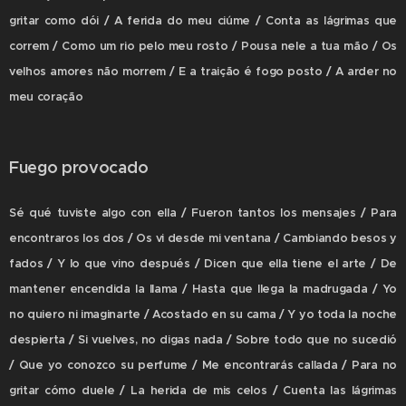
gritar como dói / A ferida do meu ciúme / Conta as lágrimas que
correm / Como um rio pelo meu rosto / Pousa nele a tua mão / Os
velhos amores não morrem / E a traição é fogo posto / A arder no
meu coração
Fuego provocado
Sé qué tuviste algo con ella / Fueron tantos los mensajes / Para
encontraros los dos / Os vi desde mi ventana / Cambiando besos y
fados / Y lo que vino después / Dicen que ella tiene el arte / De
mantener encendida la llama / Hasta que llega la madrugada / Yo
no quiero ni imaginarte / Acostado en su cama / Y yo toda la noche
despierta / Si vuelves, no digas nada / Sobre todo que no sucedió
/ Que yo conozco su perfume / Me encontrarás callada / Para no
gritar cómo duele / La herida de mis celos / Cuenta las lágrimas