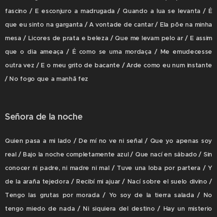
fascino / E esconjuro a madrugada / Quando a lua se levanta / É
que eu sinto na garganta / A vontade de cantar / Ela põe na minha
mesa / Licores de prata e beleza / Que me levam pelo ar / E assim
que o dia ameaça / É como se uma mordaça / Me emudecesse
outra vez / E o meu grito de bacante / Arde como eu num instante
/ No fogo que a manhã fez
Señora de la noche
Quien pasa a mi lado / De mí no ve ni señal / Que yo apenas soy
real / Bajo la noche completamente azul / Que nací en sábado / Sin
conocer ni padre, ni madre ni mal / Tuve una loba por partera / Y
de la araña tejedora / Recibí mi ajuar / Nací sobre el suelo divino /
Tengo las grutas por morada / Yo soy de la tierra salada / No
tengo miedo de nada / Ni siquiera del destino / Hay un misterio