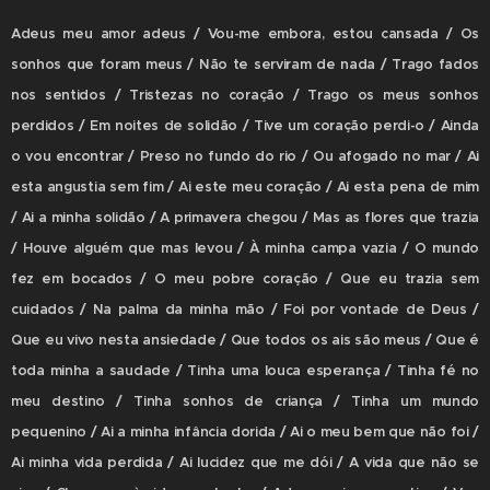
Adeus meu amor adeus / Vou-me embora, estou cansada / Os
sonhos que foram meus / Não te serviram de nada / Trago fados
nos sentidos / Tristezas no coração / Trago os meus sonhos
perdidos / Em noites de solidão / Tive um coração perdi-o / Ainda
o vou encontrar / Preso no fundo do rio / Ou afogado no mar / Ai
esta angustia sem fim / Ai este meu coração / Ai esta pena de mim
/ Ai a minha solidão / A primavera chegou / Mas as flores que trazia
/ Houve alguém que mas levou / À minha campa vazia / O mundo
fez em bocados / O meu pobre coração / Que eu trazia sem
cuidados / Na palma da minha mão / Foi por vontade de Deus /
Que eu vivo nesta ansiedade / Que todos os ais são meus / Que é
toda minha a saudade / Tinha uma louca esperança / Tinha fé no
meu destino / Tinha sonhos de criança / Tinha um mundo
pequenino / Ai a minha infância dorida / Ai o meu bem que não foi /
Ai minha vida perdida / Ai lucidez que me dói / A vida que não se