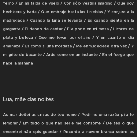
felino / En mi falda de vuelo / Con sólo vestirla imagino / Que soy
hechicera y hada / Que embrujo hasta las tinieblas / Y conjuro a la
madrugada / Cuando la luna se levanta / Es cuando siento en la
garganta / El deseo de cantar / Ella pone en mi mesa / Licores de
plata y belleza / Que me llevan por el aire / Y en cuanto el día
amenaza / Es como si una mordaza / Me enmudeciese otra vez / Y
mi grito de bacante / Arde como en un instante / En el fuego que
hace la mañana
Lua, mãe das noites
Ao mar deitei as cinzas do teu nome / Pedi-lhe uma razão p'ra te
lembrar / Em tudo o que não sei e me consome / De teu o que
encontrei não quis guardar / Recordo a nuvem branca sobre os