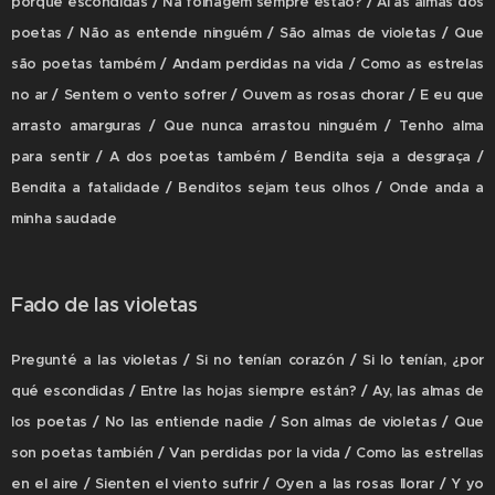
porque escondidas / Na folhagem sempre estão? / Ai as almas dos
poetas / Não as entende ninguém / São almas de violetas / Que
são poetas também / Andam perdidas na vida / Como as estrelas
no ar / Sentem o vento sofrer / Ouvem as rosas chorar / E eu que
arrasto amarguras / Que nunca arrastou ninguém / Tenho alma
para sentir / A dos poetas também / Bendita seja a desgraça /
Bendita a fatalidade / Benditos sejam teus olhos / Onde anda a
minha saudade
Fado de las violetas
Pregunté a las violetas / Si no tenían corazón / Si lo tenían, ¿por
qué escondidas / Entre las hojas siempre están? / Ay, las almas de
los poetas / No las entiende nadie / Son almas de violetas / Que
son poetas también / Van perdidas por la vida / Como las estrellas
en el aire / Sienten el viento sufrir / Oyen a las rosas llorar / Y yo