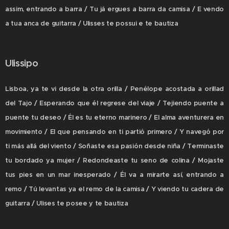
assim, entrando a barra / Tu já ergues a barra da camisa / E vendo
a tua anca de guitarra / Ulisses te possui e te bautiza
Ulissipo
Lisboa, ya te vi desde la otra orilla / Penélope acostada a orillad
del Tajo / Esperando que él regrese del viaje / Tejiendo puente a
puente tu deseo / Él es tu eterno marinero / El alma aventurera en
movimiento / El que pensando en ti partió primero / Y navegó por
ti más allá del viento / Soñaste esa pasión desde niña / Terminaste
tu bordado ya mujer / Redondeaste tu seno de colina / Mojaste
tus pies en un mar inesperado / Él va a mirarte así, entrando a
remo / Tú levantas ya el remo de la camisa / Y viendo tu cadera de
guitarra / Ulises te posee y te bautiza