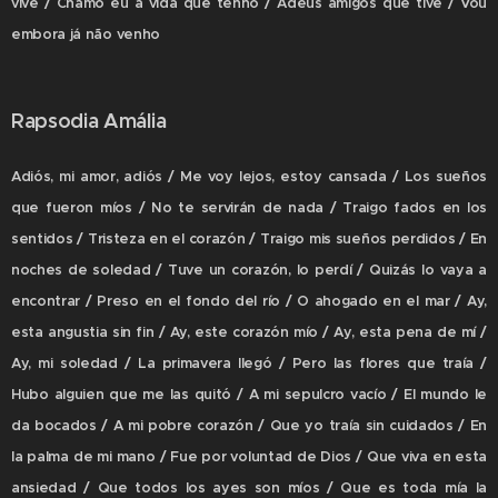
vive / Chamo eu à vida que tenho / Adeus amigos que tive / Vou
embora já não venho
Rapsodia Amália
Adiós, mi amor, adiós / Me voy lejos, estoy cansada / Los sueños
que fueron míos / No te servirán de nada / Traigo fados en los
sentidos / Tristeza en el corazón / Traigo mis sueños perdidos / En
noches de soledad / Tuve un corazón, lo perdí / Quizás lo vaya a
encontrar / Preso en el fondo del río / O ahogado en el mar / Ay,
esta angustia sin fin / Ay, este corazón mío / Ay, esta pena de mí /
Ay, mi soledad / La primavera llegó / Pero las flores que traía /
Hubo alguien que me las quitó / A mi sepulcro vacío / El mundo le
da bocados / A mi pobre corazón / Que yo traía sin cuidados / En
la palma de mi mano / Fue por voluntad de Dios / Que viva en esta
ansiedad / Que todos los ayes son míos / Que es toda mía la