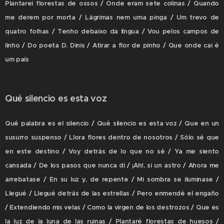
Plantarei florestas de ossos / Onde eram sete colinas / Quando
me derem por morta / Lágrimas nem uma pinga / Um trevo de
quatro folhas / Tenho debaixo da língua / Vou pelos campos de
linho / Do poeta D. Dinis / Atirar a flor de pinho / Que onde cai é
um país
Qué silencio es esta voz
Qué palabra es el silencio / Qué silencio es esta voz / Que en un
susurro suspenso / Llora flores dentro de nosotros / Sólo sé que
en este destino / Voy detrás de lo que no sé / Ya me siento
cansada / De los pasos que nunca di / ¡Ah!, si un astro / Ahora me
arrebatase / En su luz y, de repente / Mi sombra se iluminase /
Llegué / Llegué detrás de las estrellas / Pero enmendé el engaño
/ Extendiendo mis velas / Como la virgen de los destrozos / Que es
la luz de la luna de las ruinas / Plantaré florestas de huesos /