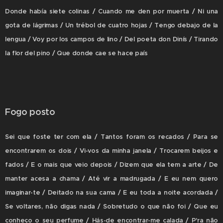
Donde había siete colinas / Cuando me den por muerta / Ni una
gota de lágrimas / Un trébol de cuatro hojas / Tengo debajo de la
lengua / Voy por los campos de lino / Del poeta don Dinís / Tirando
la flor del pino / Que donde cae se hace país
Fogo posto
Sei que foste ter com ela / Tantos foram os recados / Para se
encontrarem os dois / Vi-vos da minha janela / Trocarem beijos e
fados / E o mais que veio depois / Dizem que ela tem a arte / De
manter acesa a chama / Até vir a madrugada / E eu nem quero
imaginar-te / Deitado na sua cama / E eu toda a noite acordada /
Se voltares, não digas nada / Sobretudo o que não foi / Que eu
conheço o seu perfume / Hás-de encontrar-me calada / P'ra não