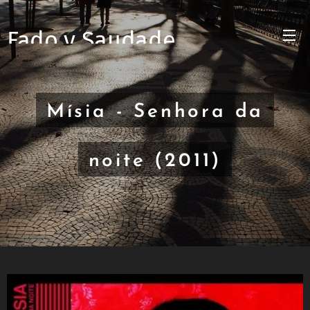
Fado y Saudade
Mísia - Senhora da
noite (2011)