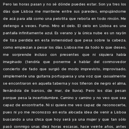
Pero las horas pasan y no sé dónde puedes estar. Son ya tres los
días que Lisboa me mantiene entre sus paredes, empujándome
de acá para allá como una pelotita que rebota en todo rincón. Me
detengo a veces. Fumo. Miro el cielo. El cielo en Lisboa es una
pantalla infinitamente azul. Es verano y la única nube es un rayón
de tiza perdida en esta inmensidad que pesa sobre la cabeza,
como empiezan a pesar los días. Lisboa me da todo lo que deseo,
me sorprende incluso con presentes que ni siquiera había
imaginado (tendría que ponerme a hablar del conmovedor
concierto de fado que surgió de modo imprevisto, improvisado,
simplemente una guitarra portuguesa y una voz que casualmente
se encontraron en aquella taberna y nos tiñeron de negro el alma,
llenándola de barcos, de mar, de lluvia). Pero los días pesan
porque pesa la incertidumbre. Camino y camino y no veo que sea
capaz de encontrarte. Ni si quiera me veo capaz de reconocerte,
pues ni yo me reconozco en esta alocada idea de venir a Lisboa
buscando a una chica que hoy será ya una mujer y que tan sólo
pasó conmigo unas diez horas escasas, hace veinte años, antes