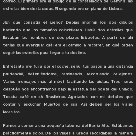
correo. El primero era el dibujo de la constelación de Géminis, las
estrellas bien destacadas. El segundo era un plano de Lisboa.
¿En qué consistía el juego? Debías imprimir los dos dibujos
haciendo que los tamaños coincidieran. Había dos estrellas que
llevaban los nombres de dos plazas lisboetas. A partir de ahí
tenías que averiguar cuál era el camino a recorrer, en qué orden
seguir las estrellas para llegar a tu destino.
Entretanto me fui a por el coche, seguí tus pasos a una distancia
prudencial, deteniéndome, caminando, recorriendo callejones.
Varios mensajes más al móvil facilitando las pistas. Tres horas
después nos encontramos bajo la estatua del poeta del Chiado.
Tocaba café en «A Brasileira». Agotados, con mil detalles que
contar y escuchar. Muertos de risa. Así deben ser los viajes
lacasitos.
Fuimos a comer a una pequeña taberna del Barrio Alto. Estábamos
prácticamente solos. De los viajes a Grecia recordabas la manera