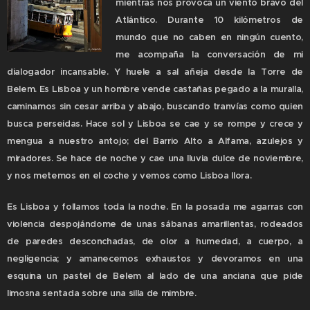
mientras nos provoca un viento bravo del
Atlántico. Durante 10 kilómetros de
mundo que no caben en ningún cuento,
me acompaña la conversación de mi
dialogador incansable. Y huele a sal añeja desde la Torre de
Belem. Es Lisboa y un hombre vende castañas pegado a la muralla,
caminamos sin cesar arriba y abajo, buscando tranvías como quien
busca perseidas. Hace sol y Lisboa se cae y se rompe y crece y
mengua a nuestro antojo; del Barrio Alto a Alfama, azulejos y
miradores. Se hace de noche y cae una lluvia dulce de noviembre,
y nos metemos en el coche y vemos como Lisboa llora.
Es Lisboa y follamos toda la noche. En la posada me agarras con
violencia despojándome de unas sábanas amarillentas, rodeados
de paredes desconchadas, de olor a humedad, a cuerpo, a
negligencia; y amanecemos exhaustos y devoramos en una
esquina un pastel de Belem al lado de una anciana que pide
limosna sentada sobre una silla de mimbre.