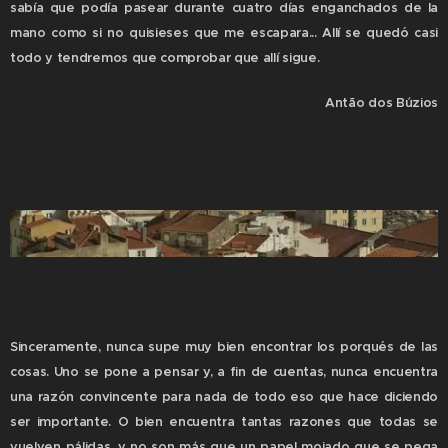
sabía que podía pasear durante cuatro días enganchados de la
mano como si no quisieses que me escapara... Allí se quedó casi
todo y tendremos que comprobar que allí sigue.
Antão dos Búzios
Sinceramente, nunca supe muy bien encontrar los porqués de las
cosas. Uno se pone a pensar y, a fin de cuentas, nunca encuentra
una razón convincente para nada de todo eso que hace diciendo
ser importante. O bien encuentra tantas razones que todas se
vuelven pálidas, y no son más que un papel mojado que se pega