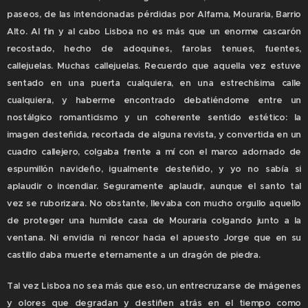
paseos, de las intencionadas pérdidas por Alfama, Mouraria, Barrio
Alto. Al fin y al cabo Lisboa no es más que un enorme cascarón
recostado, hecho de adoquines, farolas tenues, fuentes,
callejuelas. Muchas callejuelas. Recuerdo que aquella vez estuve
sentado en una puerta cualquiera, en una estrechísima calle
cualquiera, y haberme encontrado debatiéndome entre un
nostálgico romanticismo y un coherente sentido estético: la
imagen desteñida, recortada de alguna revista, y convertida en un
cuadro callejero, colgaba frente a mí con el marco adornado de
espumillón navideño, igualmente desteñido, y yo no sabía si
aplaudir o incendiar. Seguramente aplaudir, aunque el santo tal
vez se ruborizara. No obstante, llevaba con mucho orgullo aquello
de proteger una humilde casa de Mouraria colgando junto a la
ventana. Ni envidia ni rencor hacia el apuesto Jorge que en su
castillo daba muerte eternamente a un dragón de piedra.
Tal vez Lisboa no sea más que eso, un entrecruzarse de imágenes
y olores que degradan y destiñen atrás en el tiempo como