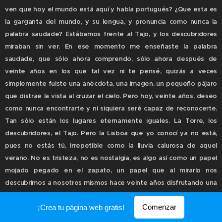
ven que hoy el mundo está aquí y habla portugués? ¿Que esta es
la garganta del mundo, y su lengua, y pronuncia como nunca la
palabra saudade? Estábamos frente al Tajo, y los descubridores
miraban sin ver. En ese momento me enseñaste la palabra
saudade, que sólo ahora comprendo, sólo ahora después de
veinte años en los que tal vez ni te pensé, quizás a veces
simplemente fuiste una anécdota, una imagen, un pequeño pájaro
que distrae la vista al cruzar el cielo. Pero hoy, veinte años, deseo
como nunca encontrarte y ni siquiera seré capaz de reconocerte.
Tan sólo están los lugares eternamente iguales. La Torre, los
descubridores, el Tajo. Pero la Lisboa que yo conocí ya no está,
pues no estás tú, irrepetible como la lluvia calurosa de aquel
verano. No es tristeza, no es nostalgia, es algo así como un papel
mojado pegado en el zapato, un papel que al mirarlo nos
descubrimos a nosotros mismos hace veinte años disfrutando una
felicidad hoy tan desteñida y mojada como ese propio papel. Es
Comenzar
¡Crea tu página web gratis!
saudade.