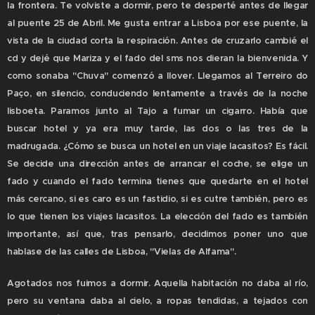
la frontera. Te volviste a dormir, pero te desperté antes de llegar
al puente 25 de Abril. Me gusta entrar a Lisboa por ese puente, la
vista de la ciudad corta la respiración. Antes de cruzarlo cambié el
cd y dejé que Mariza y el fado del sms nos dieran la bienvenida. Y
como sonaba "Chuva" comenzó a llover. Llegamos al Terreiro do
Paço, en silencio, conduciendo lentamente a través de la noche
lisboeta. Paramos junto al Tajo a fumar un cigarro. Había que
buscar hotel y ya era muy tarde, las dos o las tres de la
madrugada. ¿Cómo se busca un hotel en un viaje lacasitos? Es fácil.
Se decide una dirección antes de arrancar el coche, se elige un
fado y cuando el fado termina tienes que quedarte en el hotel
más cercano, si es caro es un fastidio, si es cutre también, pero es
lo que tienen los viajes lacasitos. La elección del fado es también
importante, así que, tras pensarlo, decidimos poner uno que
hablase de las calles de Lisboa, "Vielas de Alfama".
Agotados nos fuimos a dormir. Aquella habitación no daba al río,
pero su ventana daba al cielo, a ropas tendidas, a tejados con