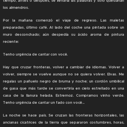
tiempo, antes o después, se llevaría las palabras y sólo quedarían
los almendros.
Por la mañana comenzó el viaje de regreso. Las maletas
preparadas, último café. Al lado del coche una pintada sobre un
muro desconchado; aún despedía su ácido aroma de pintura
reciente:
Tenho urgência de cantar con você.
Hay que cruzar fronteras, volver a cambiar de idiomas. Volver a
volver, siempre se vuelve aunque no se quiera volver. Elvas. Me
regalas un pañuelo negro de bruma y noche; un cordón umbilical
de gasa que más tarde se convertiría en cielo estrellado en una
casa de la llanura helada. Estremoz. Compramos vinho verde.
Tenho urgência de cantar un fado con você...
La noche se hace país. Se cruzan las fronteras horizontales, las
ancianas cicatrices de la tierra que separaron costumbres, horas,