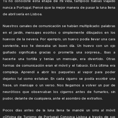
Tú no conociste esta etapa de mi vida, tampoco habías viajado
nunca a Portugal. Pensé que la mejor manera de pasar la luna llena
de abril sería en Lisboa.
Nuestros canales de comunicación se habían multiplicado: palabras
en el jardín, mensajes escritos o simplemente dibujados en los
huevos de la nevera. Por ejemplo, un huevo podía llevar una cara
sonriente, eso te deseaba un buen día. Un huevo con un ojo
guiñado significaba gracias o prometía una sorpresa... Ibas a
hacerte una tortilla y tenías un mensaje, era divertido. Otras
formas de comunicación eran el móvil y el tabaco. Esta última era
compleja. Aprendí a abrir los paquetes al vapor para poder
dejarlos tal como estaban. En cada cigarro se podía escribir una
frase, un mensaje o un verso. Nos llegamos a volver un par de
neuróticos que observaban los cigarros antes de fumarlos, sin
pudor, delante de cualquiera, ante el asombro de extraños.
Pocos días antes de la luna llena te mandé un sms al móvil:
«Oficina de Turismo de Portugal: Conozca Lisboa a través de sus