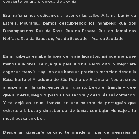
convierte en una promesa de alegría.
Esa mañana nos dedicamos a recorrer las calles, Alfama, barrio da
Estrela, Mouraria... Íbamos descubriendo los nombres: Rua dos
Desamparados, Rua da Rosa, Rua da Espera, Rua do Jornal das
Notícias, Rua da Saudade, Rua da Saudade... Rua da Saudade.
En mi cabeza estaba la idea del viaje lacasitos, así que me puse
manos a la obra. Te dije que para subir al Barrio Alto lo mejor era
coger un tranvía. Hay uno que hace un precioso recorrido desde la
Baixa hasta el Miradouro de São Pedro de Alcántara. Nos pusimos
a esperar en la calle, encendí un cigarro. Llegó el tranvía y dejé
que subieras, luego di paso a una señora y después salí corriendo.
Y te dejé en aquel tranvía, sin una palabra de portugués que
echarte a la boca y sin saber donde tenías que bajar. Mensaje a tu
móvil: busca un cíber.
Desde un cibercafé cercano te mandé un par de mensajes al