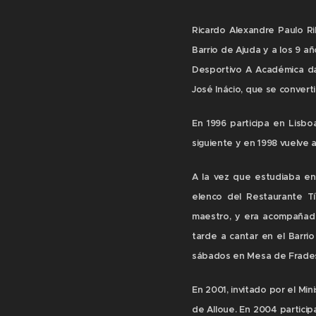
Ricardo Alexandre Paulo Ri
Barrio de Ajuda y a los 9 a
Desportivo A Académica da
José Inácio, que se convert
En 1996 participa en Lisb
siguiente y en 1998 vuelve a
A la vez que estudiaba en
elenco del Restaurante Tí
maestro, y era acompañado
tarde a cantar en el Barri
sábados en Mesa de Frades
En 2001, invitado por el Min
de Alloue. En 2004 particip