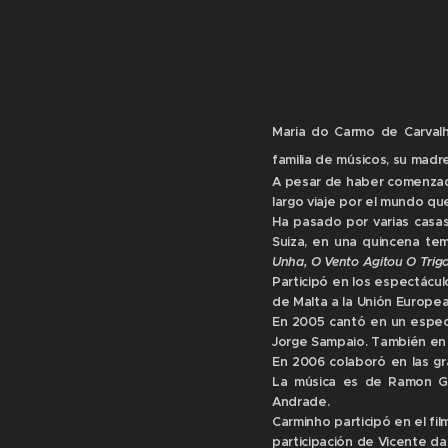
Maria do Carmo de Carval
familia de músicos, su madr
A pesar de haber comenzado
largo viaje por el mundo q
Ha pasado por varias casa
Suiza, en una quincena tem
Unha,
O Vento Agitou O Trig
Participó en los espectácul
de Malta a la Unión Europea
En 2005 cantó en un espect
Jorge Sampaio. También en 2
En 2006 colaboró en las g
La música es de Ramon G
Andrade.
Carminho participó en el fi
participación de Vicente da