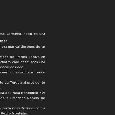
mo Carminho, nació en una
ntes.
rrera musical después de un
 Mesa de Frades. Estuvo en
 cuatro canciones:
Toca Pr'á
dades do Fado
.
 ceremonias por la adhesión
te da Turquía al presidente
.
ica del Papa Benedicto XVI.
de e Francisco Rebelo de
el corte
Casa de Fados
con la
e Pedro Moutinho.