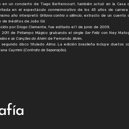
 en un concierto de Tiago Bettencourt, también actuó en la Casa d
itada en el espectáculo conmemorativo de los 45 años de carrera
 mismo año interpretó
Gritava contra o silêncio
, e​xtracto de un cuento
 de inéditos de João Gil.
ucido por Diogo Clemente, fue editado el 1 de junio de 2009.
 2011 de Pirilampo Mágico grabando el single
Ser Feliz
con Ney Matogr
ados e as Canções do Alvim
de Fernando Alvim.
 segundo disco titulado
Alma
. La edición brasileña incluye duetos 
Nana Caymmi (
Contrato de Separação
).​
afía