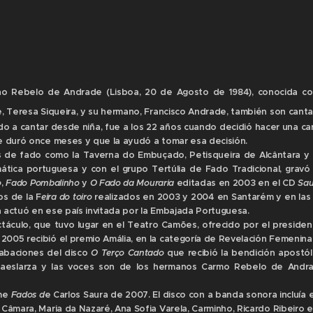
ho Rebelo de Andrade (Lisboa, 20 de Agosto de 1984), conocida co
e, Teresa Siqueira, y su hermano, Francisco Andrade, también son canta
 a cantar desde niña, fue a los 22 años cuando decidió hacer una ca
ue duró once meses y que la ayudó a tomar esa decisión.
s de fado como la Taverna do Embuçado, Petisqueira de Alcântara y
ática portuguesa y con el grupo Tertúlia de Fado Tradicional, gravó
o
,
Fado Pombalinho
y
O Fado da Mouraria
editadas en 2003 en el CD
Sau
os de la F
eira do toiro
realizados en 2003 y 2004 en Santarém y en las
 actuó en ese país invitada por la Embajada Portuguesa.
áculo, que tuvo lugar en el Teatro Camões, ofrecido por el presiden
005 recibió el premio Amália, en la categoría de Revelación Femenina
rabaciones del disco
O Terço Cantado
que recibió la bendición apostól
aeslarza y las voces son de los hermanos Carmo Rebelo de Andra
lme
Fados d
e Carlos Saura de 2007. El disco con a banda sonora incluía 
 Câmara, Maria da Nazaré, Ana Sofia Varela, Carminho, Ricardo Ribeiro 